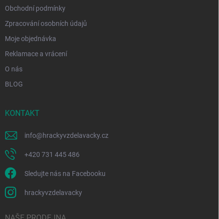
Obchodní podmínky
Zpracování osobních údajů
Moje objednávka
Reklamace a vrácení
O nás
BLOG
KONTAKT
info
@
hrackyvzdelavacky.cz
+420 731 445 486
Sledujte nás na Facebooku
hrackyvzdelavacky
NAŠE PRODEJNA