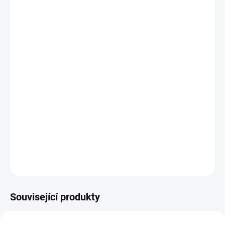
cena:
MŮŽEME
DORUČIT DO:
12.8.2026
MOŽNOSTI
DORUČENÍ
−
+
Přidat do košíku
Kdo nejrychleji připraví nejchutnější špíz? BBQ party je rychlá
logická hra pro dva. || Od 3 let
DETAILNÍ INFORMACE
ZEPTAT SE
HLÍDACÍ PES
Související produkty
VYROBENO V ČR
VÍTÁME JARO! 🌷