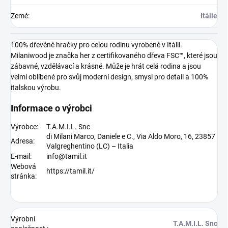
Země
:
Itálie
100% dřevěné hračky pro celou rodinu vyrobené v Itálii.
Milaniwood je značka her z certifikovaného dřeva FSC™, které jsou
zábavné, vzdělávací a krásné. Může je hrát celá rodina a jsou
velmi oblíbené pro svůj moderní design, smysl pro detail a 100%
italskou výrobu.
Informace o výrobci
Výrobce:
T.A.M.I.L. Snc
di Milani Marco, Daniele e C., Via Aldo Moro, 16, 23857
Adresa:
Valgreghentino (LC) – Italia
E-mail:
info@tamil.it
Webová
https://tamil.it/
stránka:
Výrobní
T.A.M.I.L. Snc