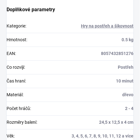
Doplňkové parametry
Kategorie
:
Hry na postřeh a šikovnost
Hmotnost
:
0.5 kg
EAN
:
8057432851276
Co rozvíjí
:
Postřeh
Čas hraní
:
10 minut
Materiál
:
dřevo
Počet hráčů
:
2 - 4
Rozměry balení
:
24,5 x 12,5 x 4 cm
Věk
:
3, 4, 5, 6, 7, 8, 9, 10, 11, 12 a více