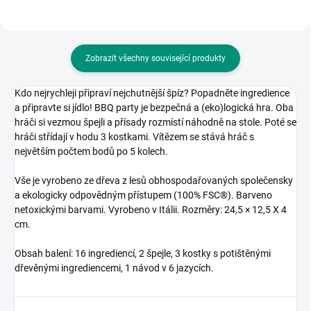
Zobrazit všechny související produkty
Kdo nejrychleji připraví nejchutnější špíz? Popadněte ingredience
a připravte si jídlo! BBQ party je bezpečná a (eko)logická hra. Oba
hráči si vezmou špejli a přísady rozmístí náhodně na stole. Poté se
hráči střídají v hodu 3 kostkami. Vítězem se stává hráč s
největším počtem bodů po 5 kolech.
Vše je vyrobeno ze dřeva z lesů obhospodařovaných společensky
a ekologicky odpovědným přístupem (100% FSC®). Barveno
netoxickými barvami. Vyrobeno v Itálii. Rozměry: 24,5 × 12,5 X 4
cm.
Obsah balení: 16 ingrediencí, 2 špejle, 3 kostky s potištěnými
dřevěnými ingrediencemi, 1 návod v 6 jazycích.