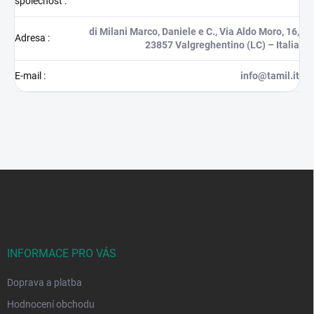
společnost
:
di Milani Marco, Daniele e C., Via Aldo Moro, 16,
Adresa
:
23857 Valgreghentino (LC) – Italia
E-mail
:
info@tamil.it
Z
á
p
a
t
í
INFORMACE PRO VÁS
Doprava a platba
Hodnocení obchodu