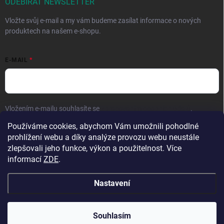
ODEBÍRAT NEWSLETTER
Vložte svůj e-mail a my vám budeme zasílat informace o nových
produktech na našem e-shopu.
E-MAIL
Vložením e-mailu souhlasíte se
zpracováním osobních údajů
.
Používáme cookies, abychom Vám umožnili pohodlné
Přihlásit se
prohlížení webu a díky analýze provozu webu neustále
zlepšovali jeho funkce, výkon a použitelnost. Více
informací
ZDE
.
Nastavení
Copyright 2026
Hračky vzdělávačky
. Všechna práva vyhrazena.
Upravit
nastavení cookies
Přejeme krásné prázdniny! 🧡 | Vaše objednávky
Souhlasím
odesíláme bez omezení z nového skladu.