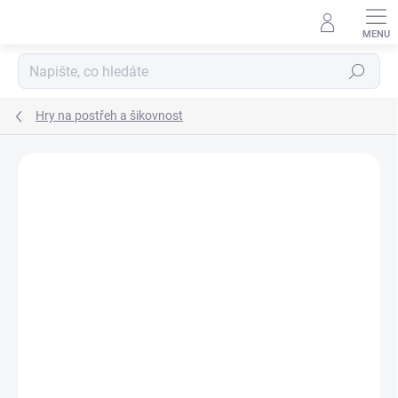
Přejít
na
obsah
Hledat
Hry na postřeh a šikovnost
Podrobnosti hodnocení
Neohodnoceno
ZNAČKA:
MILANIWOOD
POSLEDNÍ KUSY