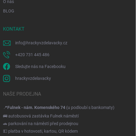
O nás
BLOG
KONTAKT
info
@
hrackyvzdelavacky.cz
+420 731 445 486
Sledujte nás na Facebooku
hrackyvzdelavacky
NAŠE PRODEJNA
📍
Fulnek - nám. Komenského 74
(u podloubí s bankomaty)
🚌 autobusová zastávka Fulnek náměstí
🚗 parkování na náměstí před prodejnou
💵 platba v hotovosti, kartou, QR kódem