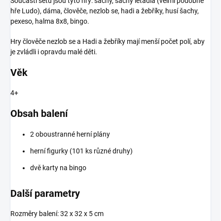
Součástí setu jsou tyto hry: šachy, šachy letadla (velmi podobné
hře Ludo), dáma, člověče, nezlob se, hadi a žebříky, husí šachy,
pexeso, halma 8x8, bingo.
Hry člověče nezlob se a Hadi a žebříky mají menší počet polí, aby
je zvládli i opravdu malé děti.
Věk
4+
Obsah balení
2 oboustranné herní plány
herní figurky (101 ks různé druhy)
dvě karty na bingo
Další parametry
Rozměry balení: 32 x 32 x 5 cm