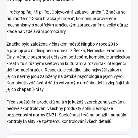
Hračky splňují tři pilíře: „Objevování, zábava, umění“. Značka se
řídí mottem "Dobrá hračka je umění", kombinuje prověřené
mechanismy s neotřelým uměleckým zpracováním a velký důraz
klade na vzdělávání pomocí hry.
Značka byla založena v čínském městě Ningbo v roce 2016
a pracují pro ni designéři a umělci z Řecka, Německa, Francie a
Číny. Věnuje pozornost dětským potřebám, kombinuje uměleckou
kreativitu s různými světovými kulturami a rozvíjí tak inteligenci
dětí pomocí hraček. Respektuje estetiku jako nejvyšší zákon a
jejich návrhy jsou založeny na dětské psychologii a jejich vývoji.
Kombinují vzdělávání dětí s výtvarným uměním dětí a zlepšují tak
jejich chápání krásy.
Před spuštěním produktů na trh je každý vzorek zanalyzován a
pečlivě zkontrolován, všechny produkty splňují evropské
bezpečnostní normy EN71. Společnost trvá na použití manuální
kontroly kvality ke zpětnému kontrolování všech detailů.