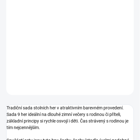
12.8.2026
MOŽNOSTI
DORUČENÍ
−
+
Přidat do košíku
Sada her - klasických i méně známých pro příjemné rodinné večery.
|| Od 4 let
DETAILNÍ INFORMACE
ZEPTAT SE
HLÍDACÍ PES
Tradiční sada stolních her v atraktivním barevném provedení.
Sada 9 her ideální na dlouhé zimní večery s rodinou či příteli,
základní principy si rychle osvojí i děti. Čas strávený s rodinou je
tím nejcennějším.