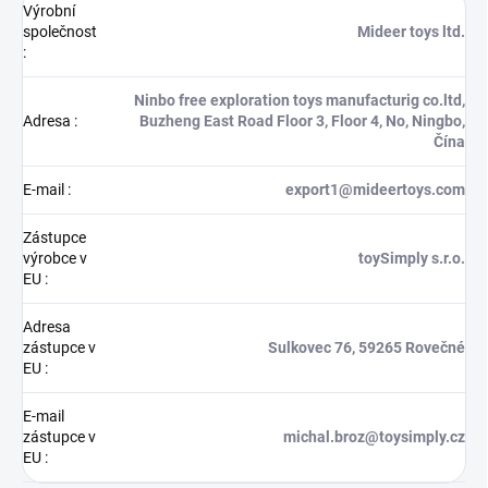
Výrobní
společnost
Mideer toys ltd.
:
Ninbo free exploration toys manufacturig co.ltd,
Adresa
:
Buzheng East Road Floor 3, Floor 4, No, Ningbo,
Čína
E-mail
:
export1@mideertoys.com
Zástupce
výrobce v
toySimply s.r.o.
EU
:
Adresa
zástupce v
Sulkovec 76, 59265 Rovečné
EU
:
E-mail
zástupce v
michal.broz@toysimply.cz
EU
: