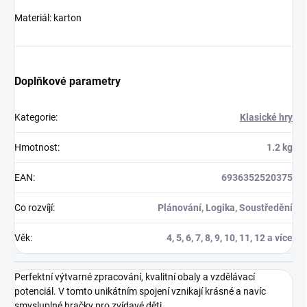
Materiál: karton
Doplňkové parametry
Kategorie
:
Klasické hry
Hmotnost
:
1.2 kg
EAN
:
6936352520375
Co rozvíjí
:
Plánování, Logika, Soustředění
Věk
:
4, 5, 6, 7, 8, 9, 10, 11, 12 a více
Perfektní výtvarné zpracování, kvalitní obaly a vzdělávací
potenciál. V tomto unikátním spojení vznikají krásné a navíc
smysluplné hračky pro zvídavé děti.