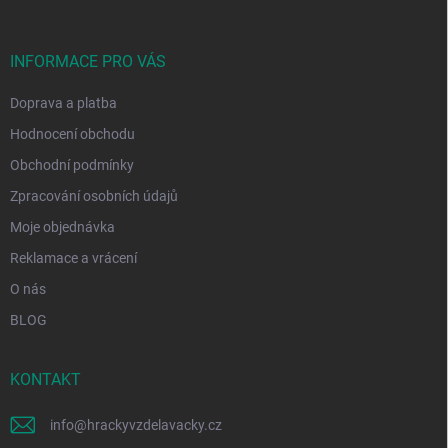
a
t
í
INFORMACE PRO VÁS
Doprava a platba
Hodnocení obchodu
Obchodní podmínky
Zpracování osobních údajů
Moje objednávka
Reklamace a vrácení
O nás
BLOG
KONTAKT
info
@
hrackyvzdelavacky.cz