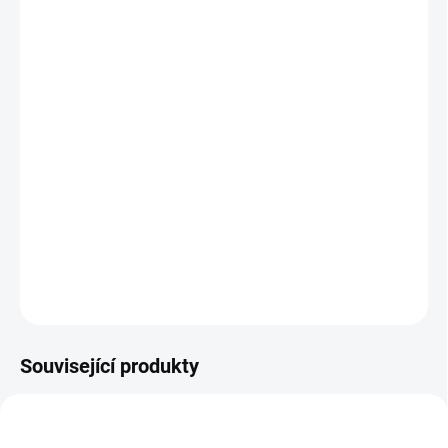
12.8.2026
MOŽNOSTI
DORUČENÍ
−
+
Přidat do košíku
Zábava pro děti i dospělé. Vytahujte tyčky z kroužku - komu
kroužek spadne, je prasátko. Dřevěné herní díly v pevné krabičce. ||
Od 6 let
DETAILNÍ INFORMACE
ZEPTAT SE
HLÍDACÍ PES
Související produkty
NEJPRODÁVANĚJŠÍ