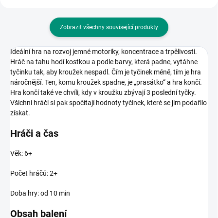
Zobrazit všechny související produkty
Ideální hra na rozvoj jemné motoriky, koncentrace a trpělivosti.
Hráč na tahu hodí kostkou a podle barvy, která padne, vytáhne
tyčinku tak, aby kroužek nespadl. Čím je tyčinek méně, tím je hra
náročnější. Ten, komu kroužek spadne, je „prasátko“ a hra končí.
Hra končí také ve chvíli, kdy v kroužku zbývají 3 poslední tyčky.
Všichni hráči si pak spočítají hodnoty tyčinek, které se jim podařilo
získat.
Hráči a čas
Věk: 6+
Počet hráčů: 2+
Doba hry: od 10 min
Obsah balení