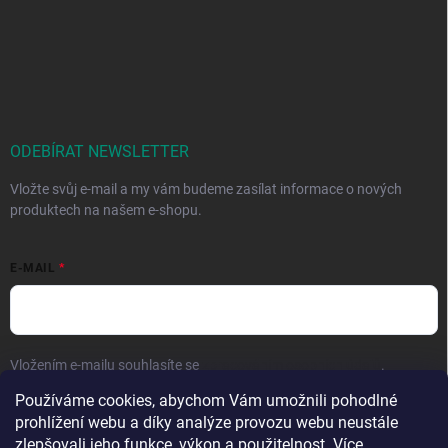
ODEBÍRAT NEWSLETTER
Vložte svůj e-mail a my vám budeme zasílat informace o nových
produktech na našem e-shopu.
E-MAIL
Vložením e-mailu souhlasíte se
zpracováním osobních údajů
.
Používáme cookies, abychom Vám umožnili pohodlné
Přihlásit se
prohlížení webu a díky analýze provozu webu neustále
zlepšovali jeho funkce, výkon a použitelnost. Více