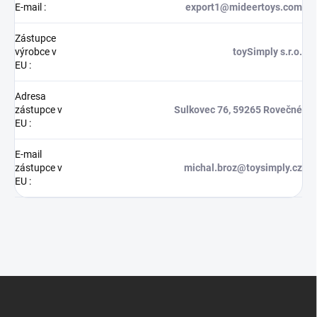
E-mail
:
export1@mideertoys.com
Zástupce
výrobce v
toySimply s.r.o.
EU
:
Adresa
zástupce v
Sulkovec 76, 59265 Rovečné
EU
:
E-mail
zástupce v
michal.broz@toysimply.cz
EU
:
Z
á
p