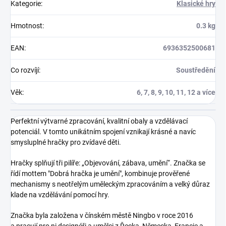
Kategorie
:
Klasické hry
Hmotnost
:
0.3 kg
EAN
:
6936352500681
Co rozvíjí
:
Soustředění
Věk
:
6, 7, 8, 9, 10, 11, 12 a více
Perfektní výtvarné zpracování, kvalitní obaly a vzdělávací
potenciál. V tomto unikátním spojení vznikají krásné a navíc
smysluplné hračky pro zvídavé děti.
Hračky splňují tři pilíře: „Objevování, zábava, umění“. Značka se
řídí mottem "Dobrá hračka je umění", kombinuje prověřené
mechanismy s neotřelým uměleckým zpracováním a velký důraz
klade na vzdělávání pomocí hry.
Značka byla založena v čínském městě Ningbo v roce 2016
a pracují pro ni designéři a umělci z Řecka, Německa, Francie a