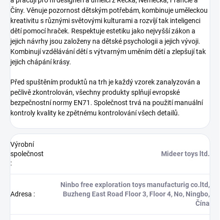
Číny. Věnuje pozornost dětským potřebám, kombinuje uměleckou
kreativitu s různými světovými kulturami a rozvíjí tak inteligenci
dětí pomocí hraček. Respektuje estetiku jako nejvyšší zákon a
jejich návrhy jsou založeny na dětské psychologii a jejich vývoji.
Kombinují vzdělávání dětí s výtvarným uměním dětí a zlepšují tak
jejich chápání krásy.
Před spuštěním produktů na trh je každý vzorek zanalyzován a
pečlivě zkontrolován, všechny produkty splňují evropské
bezpečnostní normy EN71. Společnost trvá na použití manuální
kontroly kvality ke zpětnému kontrolování všech detailů.
Výrobní
společnost
Mideer toys ltd.
:
Ninbo free exploration toys manufacturig co.ltd,
Adresa
:
Buzheng East Road Floor 3, Floor 4, No, Ningbo,
Čína