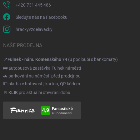
+420 731 445 486
Sledujte nás na Facebooku
hrackyvzdelavacky
NAŠE PRODEJNA
📍
Fulnek - nám. Komenského 74
(u podloubí s bankomaty)
🚌 autobusová zastávka Fulnek náměstí
🚗 parkování na náměstí před prodejnou
💵 platba v hotovosti, kartou, QR kódem
🚪
KLIK
pro aktuální otevírací dobu