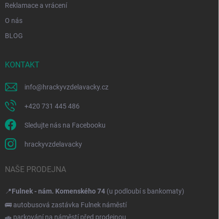
Reklamace a vrácení
O nás
BLOG
KONTAKT
info
@
hrackyvzdelavacky.cz
+420 731 445 486
Sledujte nás na Facebooku
hrackyvzdelavacky
NAŠE PRODEJNA
📍
Fulnek - nám. Komenského 74
(u podloubí s bankomaty)
🚌 autobusová zastávka Fulnek náměstí
🚗 parkování na náměstí před prodejnou