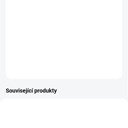
MOŽNOSTI
DORUČENÍ
−
+
Přidat do košíku
Klasická hra domino z tvrdého kartonu - z jedné strany spojujete
zvířátka, z druhé body. 24 dílů. || Od 3 let
DETAILNÍ INFORMACE
ZEPTAT SE
HLÍDACÍ PES
Související produkty
VYROBENO V ČR