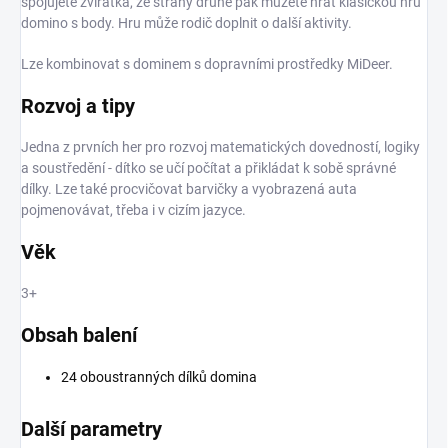
spojujete zvířátka, ze strany druhé pak můžete hrát klasickou hru
domino s body. Hru může rodič doplnit o další aktivity.
Lze kombinovat s dominem s dopravními prostředky MiDeer.
Rozvoj a tipy
Jedna z prvních her pro rozvoj matematických dovedností, logiky
a soustředění - dítko se učí počítat a přikládat k sobě správné
dílky. Lze také procvičovat barvičky a vyobrazená auta
pojmenovávat, třeba i v cizím jazyce.
Věk
3+
Obsah balení
24 oboustranných dílků domina
Další parametry