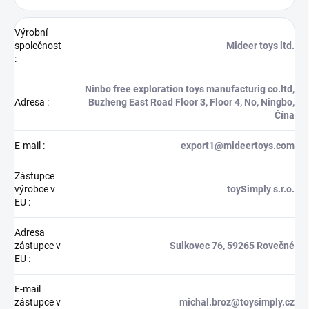
Výrobní
společnost
Mideer toys ltd.
:
Ninbo free exploration toys manufacturig co.ltd,
Adresa
:
Buzheng East Road Floor 3, Floor 4, No, Ningbo,
Čína
E-mail
:
export1@mideertoys.com
Zástupce
výrobce v
toySimply s.r.o.
EU
:
Adresa
zástupce v
Sulkovec 76, 59265 Rovečné
EU
:
E-mail
zástupce v
michal.broz@toysimply.cz