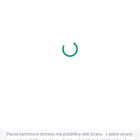
SKLADEM
SKLADEM
(>2 KS)
(2 KS)
Betexa | Začínáme
Granna | Domino barvy
vystřihovat - Jedeme do
225 Kč
ZOO
Do košíku
137 Kč
Klasické domino upravené pro
Do košíku
dětské hráče, kteří na obrázcích
spojují správné barvičky. || Od 2
První dětské vystřihovánky s
let
atraktivními motivy z prostředí
zvířátek v ZOO. || Od 4 let
Pevné kartonové domino má potištěny obě strany - z jedné strany