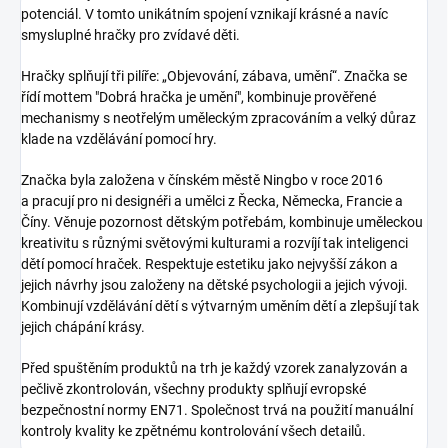
potenciál. V tomto unikátním spojení vznikají krásné a navíc
smysluplné hračky pro zvídavé děti.
Hračky splňují tři pilíře: „Objevování, zábava, umění“. Značka se
řídí mottem "Dobrá hračka je umění", kombinuje prověřené
mechanismy s neotřelým uměleckým zpracováním a velký důraz
klade na vzdělávání pomocí hry.
Značka byla založena v čínském městě Ningbo v roce 2016
a pracují pro ni designéři a umělci z Řecka, Německa, Francie a
Číny. Věnuje pozornost dětským potřebám, kombinuje uměleckou
kreativitu s různými světovými kulturami a rozvíjí tak inteligenci
dětí pomocí hraček. Respektuje estetiku jako nejvyšší zákon a
jejich návrhy jsou založeny na dětské psychologii a jejich vývoji.
Kombinují vzdělávání dětí s výtvarným uměním dětí a zlepšují tak
jejich chápání krásy.
Před spuštěním produktů na trh je každý vzorek zanalyzován a
pečlivě zkontrolován, všechny produkty splňují evropské
bezpečnostní normy EN71. Společnost trvá na použití manuální
kontroly kvality ke zpětnému kontrolování všech detailů.