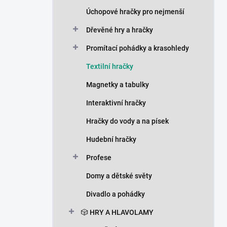
n
Úchopové hračky pro nejmenší
í
p
Dřevěné hry a hračky
a
n
Promítací pohádky a krasohledy
e
Textilní hračky
l
Magnetky a tabulky
Interaktivní hračky
Hračky do vody a na písek
Hudební hračky
Profese
Domy a dětské světy
Divadlo a pohádky
🎲 HRY A HLAVOLAMY