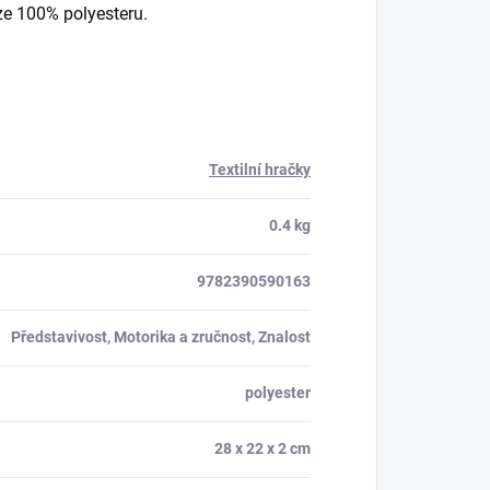
ze 100% polyesteru.
Textilní hračky
0.4 kg
9782390590163
Představivost, Motorika a zručnost, Znalost
polyester
28 x 22 x 2 cm