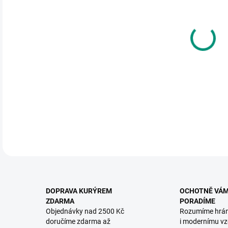
DO:
12.
MOŽ
Náro
DETA
DOPRAVA KURÝREM
OCHOTNĚ VÁ
ZDARMA
PORADÍME
Objednávky nad 2500 Kč
Rozumíme hrá
doručíme zdarma až
i modernímu vz