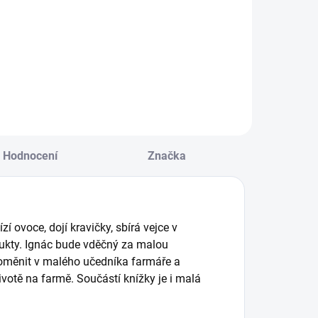
řevěné puzzle pro
ěti
3 vrstvy
jednodílných
zvířátek, každé v
jiném
geometrickém
tvaru.
Hodnocení
Značka
í ovoce, dojí kravičky, sbírá vejce v
odukty. Ignác bude vděčný za malou
roměnit v malého učedníka farmáře a
životě na farmě.
Součástí knížky je i malá