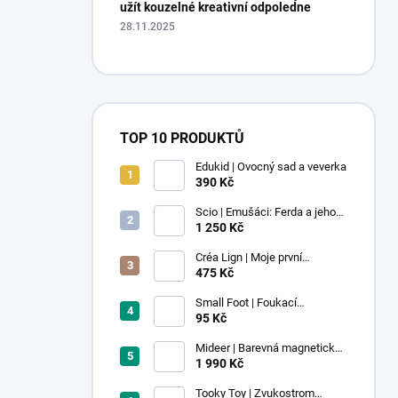
užít kouzelné kreativní odpoledne
28.11.2025
TOP 10 PRODUKTŮ
Edukid | Ovocný sad a veverka
390 Kč
Scio | Emušáci: Ferda a jeho
mouchy (1. díl)
1 250 Kč
Créa Lign | Moje první
voskovky - 9 ks
475 Kč
Small Foot | Foukací
lokomotiva s balonkem 1 ks
95 Kč
Mideer | Barevná magnetická
stavebnice - 100 ks
1 990 Kč
Tooky Toy | Zvukostrom