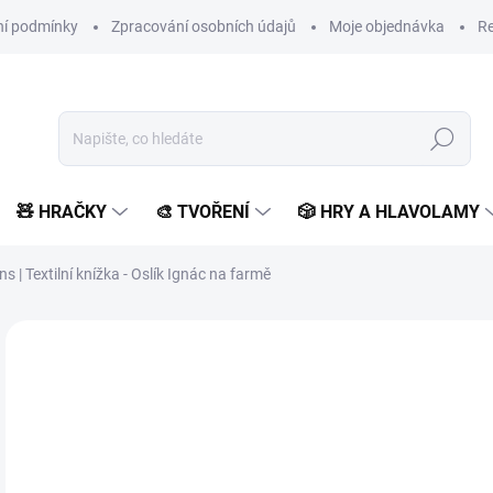
í podmínky
Zpracování osobních údajů
Moje objednávka
Re
Hledat
🧸 HRAČKY
🎨 TVOŘENÍ
🎲 HRY A HLAVOLAMY
ens | Textilní knížka - Oslík Ignác na farmě
Neohodnoceno
Podrobnosti hodnocení
ZNAČKA:
LILLIPUTIEN
1 
983
Měr
SK
cena
MŮŽ