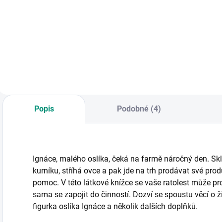
D
d
Jednoduchá mapa
Trochu jiná
světa učí děti
zatloukačka
poznávat svět.
Puzzle - 24 dílů. ||
Od 3 let
Popis
Podobné (4)
Ignáce, malého oslíka, čeká na farmě náročný den. Sklíz
kurníku, stříhá ovce a pak jde na trh prodávat své pr
pomoc. V této látkové knížce se vaše ratolest může p
sama se zapojit do činností. Dozví se spoustu věcí o 
figurka oslíka Ignáce a několik dalších doplňků.