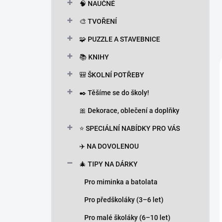
🧠 NAUČNÉ
🎨 TVOŘENÍ
🧩 PUZZLE A STAVEBNICE
📚 KNIHY
🎒 ŠKOLNÍ POTŘEBY
✒️ Těšíme se do školy!
🎀 Dekorace, oblečení a doplňky
⭐ SPECIÁLNÍ NABÍDKY PRO VÁS
✈️ NA DOVOLENOU
🎄 TIPY NA DÁRKY
Pro miminka a batolata
Pro předškoláky (3–6 let)
Pro malé školáky (6–10 let)