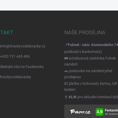
TAKT
NAŠE PRODEJNA
📍
Fulnek - nám. Komenského 7
info
@
hrackyvzdelavacky.cz
podloubí s bankomaty)
+420 731 445 486
🚌 autobusová zastávka Fulnek
náměstí
Sledujte nás na Facebooku
🚗 parkování na náměstí před
hrackyvzdelavacky
prodejnou
💵 platba v hotovosti, kartou, QR
kódem
🚪
KLIK
pro aktuální otevírací do