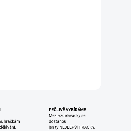
8.2026
NOSTI DORUČENÍ
−
+
Přidat do košíku
čný den na farmě. Pomůžete oslíkovi? || Od 18 měsíců
ILNÍ INFORMACE
ZEPTAT SE
HLÍDACÍ PES
M
PEČLIVĚ VYBÍRÁME
Mezi vzdělávačky se
m, hračkám
dostanou
dělávání.
jen ty NEJLEPŠÍ HRAČKY.