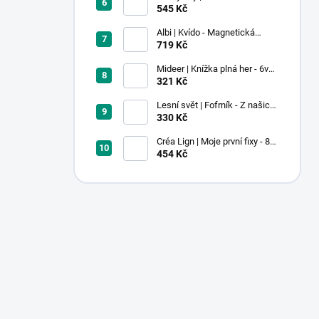
Pastel
545 Kč
Albi | Kvído - Magnetická
zvířátka: Farma
719 Kč
Mideer | Knížka plná her - 6v1 -
Dobrodružství v muzeu
321 Kč
Lesní svět | Fofrník - Z našich
lesů
330 Kč
Créa Lign | Moje první fixy - 8
ks
454 Kč