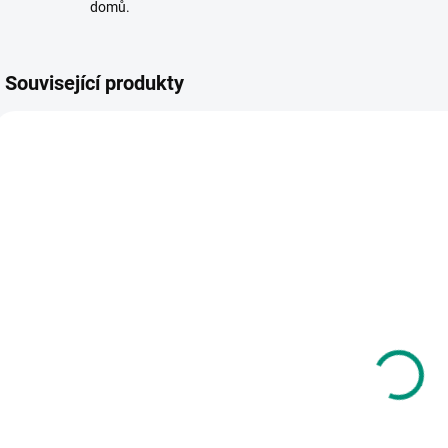
domů.
Související produkty
POSLEDNÍ KUSY
SKLADEM
SKLADEM
(1 KS)
(1 KS)
Small Foot |
V
Djeco |
Puzzle
Dřevěná
Jednoduchá
vyskakovací
mapa světa 24
189 Kč
zvířátka Něžná
dílů
500 Kč
Do košíku
Do košíku