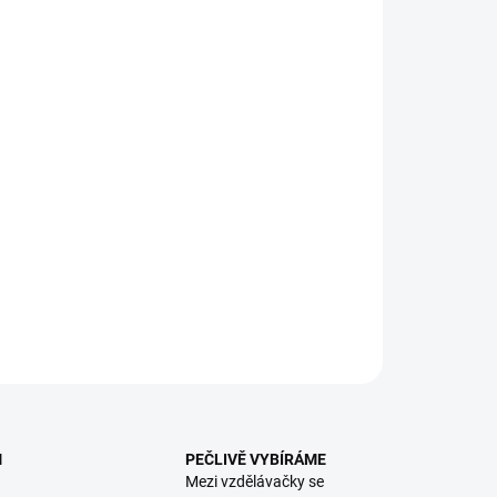
:
EME DORUČIT
8.2026
NOSTI DORUČENÍ
−
+
Přidat do košíku
ála s aktivitami na kočárek, na ohrádku, na autosedačku či
postýlku. || Od 3 měsíců
ILNÍ INFORMACE
ZEPTAT SE
HLÍDACÍ PES
M
PEČLIVĚ VYBÍRÁME
Mezi vzdělávačky se