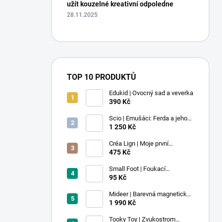
užít kouzelné kreativní odpoledne
28.11.2025
TOP 10 PRODUKTŮ
Edukid | Ovocný sad a veverka
390 Kč
Scio | Emušáci: Ferda a jeho
mouchy (1. díl)
1 250 Kč
Créa Lign | Moje první
voskovky - 9 ks
475 Kč
Small Foot | Foukací
lokomotiva s balonkem 1 ks
95 Kč
Mideer | Barevná magnetická
stavebnice - 100 ks
1 990 Kč
Tooky Toy | Zvukostrom