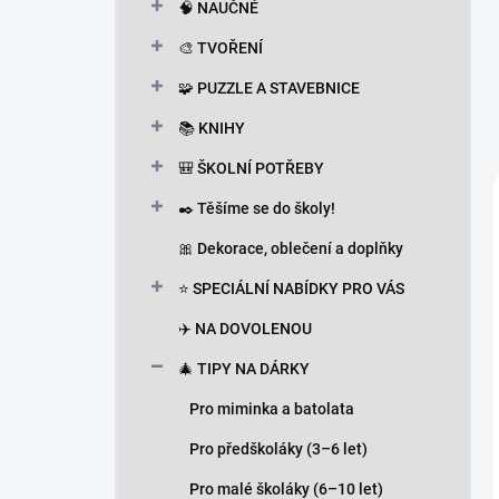
🧠 NAUČNÉ
🎨 TVOŘENÍ
🧩 PUZZLE A STAVEBNICE
📚 KNIHY
🎒 ŠKOLNÍ POTŘEBY
✒️ Těšíme se do školy!
🎀 Dekorace, oblečení a doplňky
⭐ SPECIÁLNÍ NABÍDKY PRO VÁS
✈️ NA DOVOLENOU
🎄 TIPY NA DÁRKY
Pro miminka a batolata
Pro předškoláky (3–6 let)
Pro malé školáky (6–10 let)