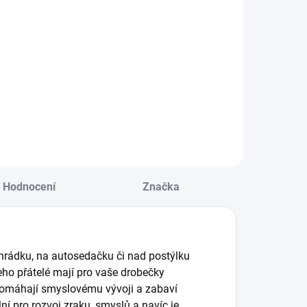
Do košíku
řevěné puzzle pro
ěti
Jednoduchá mapa
světa učí děti
poznávat svět.
Puzzle - 24 dílů. ||
Od 3 let
Hodnocení
Značka
ohrádku, na autosedačku či nad postýlku
eho přátelé mají pro vaše drobečky
apomáhají smyslovému vývoji a zabaví
lní pro rozvoj zraku, smyslů a navíc je