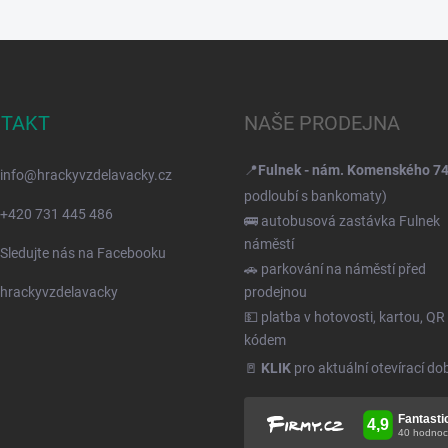
TAKT
NAŠE PRODEJNA
📍
Fulnek - nám. Komenského 7
info
@
hrackyvzdelavacky.cz
podloubí s bankomaty)
+420 731 445 486
🚌 autobusová zastávka Fulnek
náměstí
Sledujte nás na Facebooku
🚗 parkování na náměstí před
hrackyvzdelavacky
prodejnou
💵 platba v hotovosti, kartou, QR
kódem
🚪
KLIK
pro aktuální otevírací do