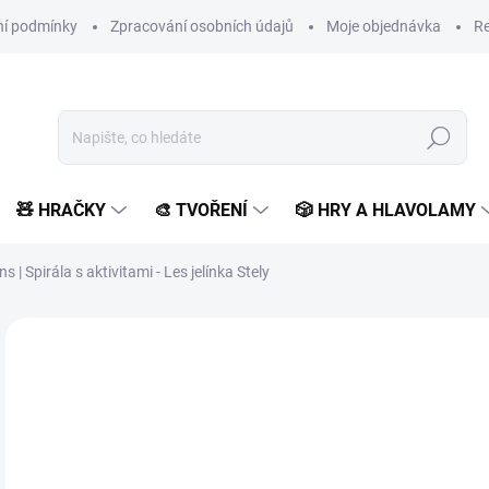
í podmínky
Zpracování osobních údajů
Moje objednávka
Re
Hledat
🧸 HRAČKY
🎨 TVOŘENÍ
🎲 HRY A HLAVOLAMY
ens | Spirála s aktivitami - Les jelínka Stely
Neohodnoceno
Podrobnosti hodnocení
ZNAČKA:
LILLIPUTIEN
POSLEDNÍ KUSY
1 
859
Měr
SK