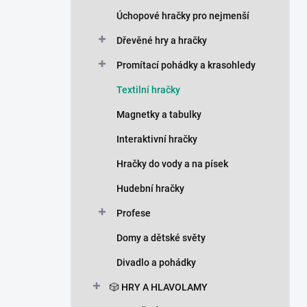
n
Úchopové hračky pro nejmenší
í
p
Dřevěné hry a hračky
a
n
Promítací pohádky a krasohledy
e
Textilní hračky
l
Magnetky a tabulky
Interaktivní hračky
Hračky do vody a na písek
Hudební hračky
Profese
Domy a dětské světy
Divadlo a pohádky
🎲 HRY A HLAVOLAMY