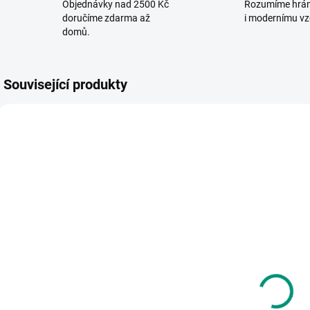
Objednávky nad 2500 Kč
Rozumíme hrá
doručíme zdarma až
i modernímu vz
domů.
Související produkty
POSLEDNÍ KUSY
NAŠE FOTKY
SKLADEM
MOMENTÁLNĚ
(2 KS)
NEDOSTUPNÉ
Vilac | Dřevěné
V
Djeco |
puzzle Dům
Dřevěná
350 Kč
šroubovací
zvířátka
379 Kč
Do košíku