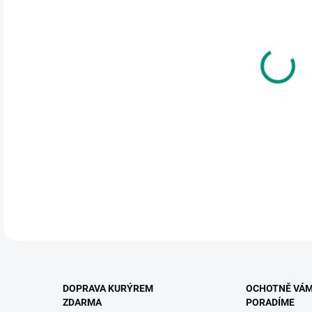
cena
MŮŽ
DO:
11.
MOŽ
Spir
nad 
DETA
DOPRAVA KURÝREM
OCHOTNĚ VÁ
ZDARMA
PORADÍME