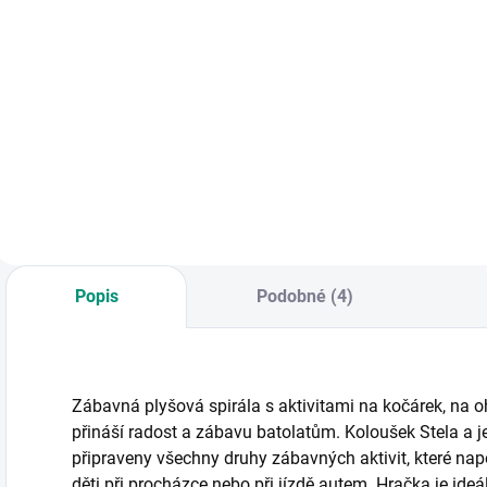
Rondanimo
Detail
Dřevěné puzzle pro
D
děti
d
Djeco | Dřevěná
šroubovací zvířátka
Rondanimo
Popis
Podobné (4)
Zábavná plyšová spirála s aktivitami na kočárek, na 
přináší radost a zábavu batolatům. Koloušek Stela a j
připraveny všechny druhy zábavných aktivit, které n
děti při procházce nebo při jízdě autem. Hračka je ideá