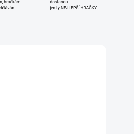
m, hračkám
dostanou
dělávání.
jen ty NEJLEPŠÍ HRAČKY.
POSLEDNÍ KUSY
SKLADEM
SKLADEM
(2 KS)
(1 KS)
ilac | Dřevěné
Small Foot |
puzzle ZOO
Puzzle
Jednoduchá
350 Kč
mapa světa 24
189 Kč
dílů
Do košíku