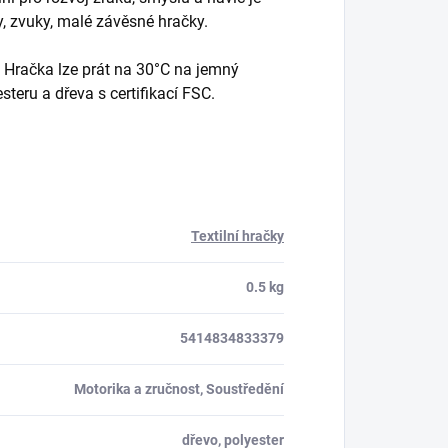
y, zvuky, malé závěsné hračky.
. Hračka lze prát na 30°C na jemný
eru a dřeva s certifikací FSC.
Textilní hračky
0.5 kg
5414834833379
Motorika a zručnost, Soustředění
dřevo, polyester