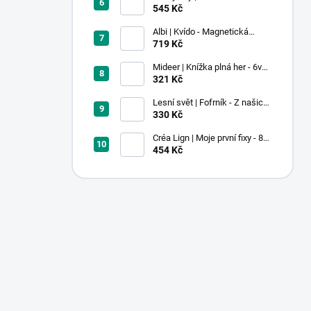
Pastel
545 Kč
Albi | Kvído - Magnetická
zvířátka: Farma
719 Kč
Mideer | Knížka plná her - 6v1 -
Dobrodružství v muzeu
321 Kč
Lesní svět | Fofrník - Z našich
lesů
330 Kč
Créa Lign | Moje první fixy - 8
ks
454 Kč