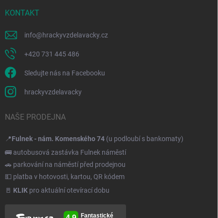
KONTAKT
info
@
hrackyvzdelavacky.cz
+420 731 445 486
Sledujte nás na Facebooku
hrackyvzdelavacky
NAŠE PRODEJNA
📍
Fulnek - nám. Komenského 74
(u podloubí s bankomaty)
🚌 autobusová zastávka Fulnek náměstí
🚗 parkování na náměstí před prodejnou
💵 platba v hotovosti, kartou, QR kódem
🚪
KLIK
pro aktuální otevírací dobu