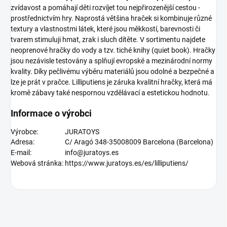
zvídavost a pomáhají děti rozvíjet tou nejpřirozenější cestou -
prostřednictvím hry. Naprostá většina hraček si kombinuje různé
textury a vlastnostmi látek, které jsou měkkostí, barevnosti či
tvarem stimuluji hmat, zrak i sluch dítěte. V sortimentu najdete
neoprenové hračky do vody a tzv. tiché knihy (quiet book). Hračky
jsou nezávisle testovány a splňují evropské a mezinárodní normy
kvality. Díky pečlivému výběru materiálů jsou odolné a bezpečné a
lze je prát v pračce. Lilliputiens je záruka kvalitní hračky, která má
kromě zábavy také nespornou vzdělávací a estetickou hodnotu.
Informace o výrobci
Výrobce:
JURATOYS
Adresa:
C/ Aragó 348-35008009 Barcelona (Barcelona)
E-mail:
info@juratoys.es
Webová stránka:
https://www.juratoys.es/es/lilliputiens/