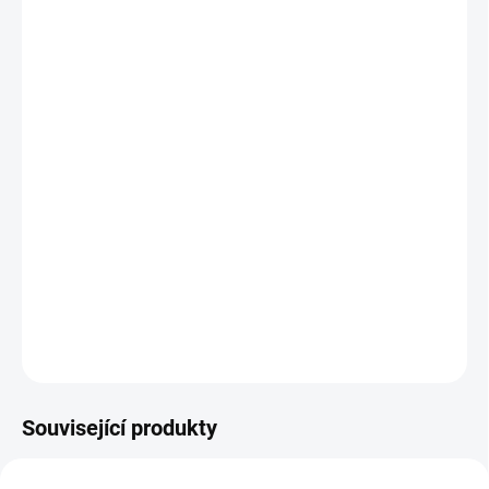
cena:
MŮŽEME
DORUČIT DO:
12.8.2026
MOŽNOSTI
DORUČENÍ
−
+
Přidat do košíku
Chrastítko lev Jack se skládá ze 4 dílů samostatných látkových
chrastítek, každé vydává jiný zvuk. || Od 1 roku
DETAILNÍ INFORMACE
ZEPTAT SE
HLÍDACÍ PES
Související produkty