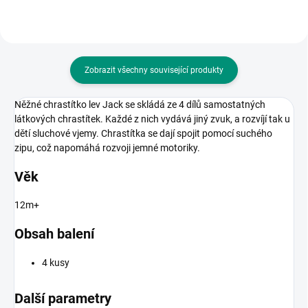
Zobrazit všechny související produkty
Něžné chrastítko lev Jack se skládá ze 4 dílů samostatných
látkových chrastítek. Každé z nich vydává jiný zvuk, a rozvíjí tak u
dětí sluchové vjemy. Chrastítka se dají spojit pomocí suchého
zipu, což napomáhá rozvoji jemné motoriky.
Věk
12m+
Obsah balení
4 kusy
Další parametry