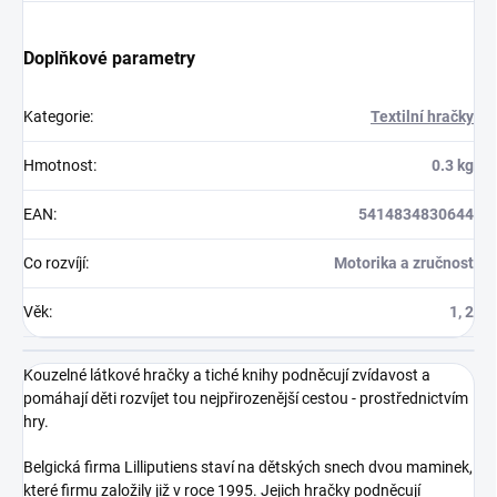
Doplňkové parametry
Kategorie
:
Textilní hračky
Hmotnost
:
0.3 kg
EAN
:
5414834830644
Co rozvíjí
:
Motorika a zručnost
Věk
:
1, 2
Kouzelné látkové hračky a tiché knihy podněcují zvídavost a
pomáhají děti rozvíjet tou nejpřirozenější cestou - prostřednictvím
hry.
Belgická firma Lilliputiens staví na dětských snech dvou maminek,
které firmu založily již v roce 1995. Jejich hračky podněcují