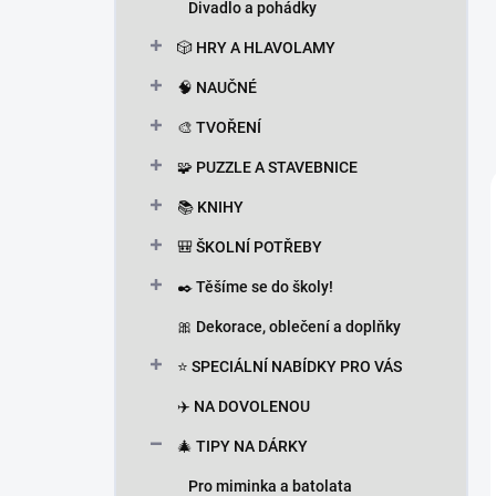
Divadlo a pohádky
🎲 HRY A HLAVOLAMY
🧠 NAUČNÉ
🎨 TVOŘENÍ
🧩 PUZZLE A STAVEBNICE
📚 KNIHY
🎒 ŠKOLNÍ POTŘEBY
✒️ Těšíme se do školy!
🎀 Dekorace, oblečení a doplňky
⭐ SPECIÁLNÍ NABÍDKY PRO VÁS
✈️ NA DOVOLENOU
🎄 TIPY NA DÁRKY
Pro miminka a batolata