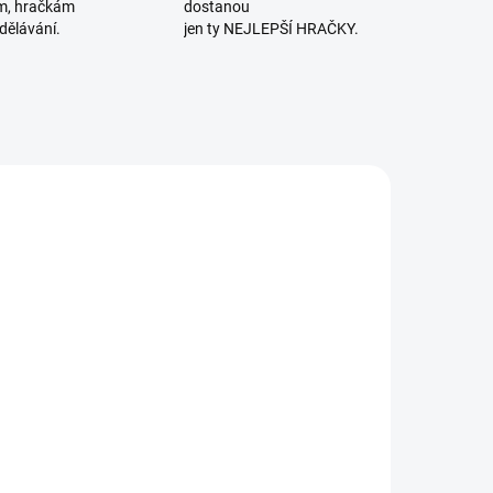
m, hračkám
dostanou
dělávání.
jen ty NEJLEPŠÍ HRAČKY.
MOMENTÁLNĚ
SKLADEM
NEDOSTUPNÉ
(2 KS)
lackfire |
Asmodee | Pán
aipur
prstenů: Duel o
Středozem
399 Kč
695 Kč
Detail