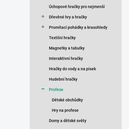
n
Úchopové hračky pro nejmenší
í
p
Dřevěné hry a hračky
a
n
Promítací pohádky a krasohledy
e
Textilní hračky
l
Magnetky a tabulky
Interaktivní hračky
Hračky do vody a na písek
Hudební hračky
Profese
Dětské obchůdky
Hry na profese
Domy a dětské světy