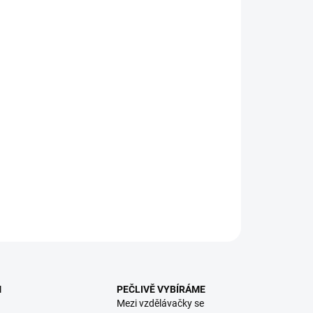
:
EME DORUČIT
8.2026
NOSTI DORUČENÍ
−
+
Přidat do košíku
ěná sada pro hru na profesi kadeřnice a kosmetičky. || Od 3
ILNÍ INFORMACE
ZEPTAT SE
HLÍDACÍ PES
M
PEČLIVĚ VYBÍRÁME
Mezi vzdělávačky se