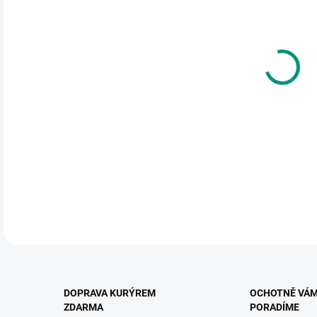
cena
MŮŽ
DO:
12.
MOŽ
Dřev
let
DETA
DOPRAVA KURÝREM
OCHOTNĚ VÁ
ZDARMA
PORADÍME