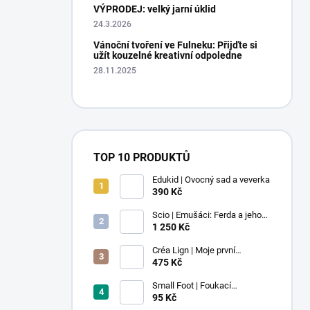
VÝPRODEJ: velký jarní úklid
24.3.2026
Vánoční tvoření ve Fulneku: Přijďte si
užít kouzelné kreativní odpoledne
28.11.2025
TOP 10 PRODUKTŮ
Edukid | Ovocný sad a veverka
390 Kč
Scio | Emušáci: Ferda a jeho
mouchy (1. díl)
1 250 Kč
Créa Lign | Moje první
voskovky - 9 ks
475 Kč
Small Foot | Foukací
lokomotiva s balonkem 1 ks
95 Kč