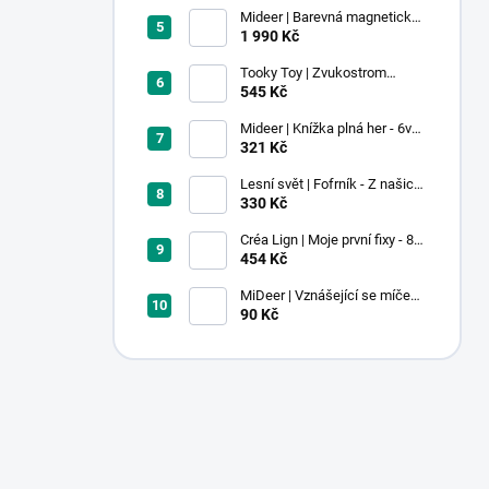
Mideer | Barevná magnetická
stavebnice - 100 ks
1 990 Kč
Tooky Toy | Zvukostrom
Pastel
545 Kč
Mideer | Knížka plná her - 6v1 -
Dobrodružství v muzeu
321 Kč
Lesní svět | Fofrník - Z našich
lesů
330 Kč
Créa Lign | Moje první fixy - 8
ks
454 Kč
MiDeer | Vznášející se míček -
červený
90 Kč