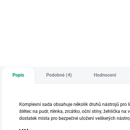
Do košíku
Do košíku
O
k
Didaktické
Sestavte barevnou
p
podlahové puzzle s
džungli a přilákejte
k
mapou celého
do ní opice, žáby,
o
světa a typickými
motýly a papoušky
|
výjevy. || Od 4 let
a získejte cenné
body za vaše úsilí.
Rodinná desková
hra. || Od 8 let
Popis
Podobné (4)
Hodnocení
Komplexní sada obsahuje několik druhů nástrojů pro líče
štětec na pudr, rtěnka, zrcátko, oční stíny, žehlička na 
dostatek místa pro bezpečné uložení veškerých nástro