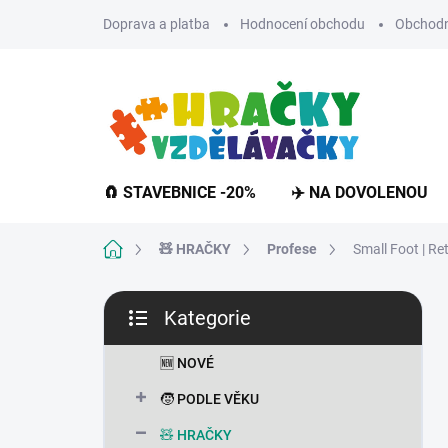
Přejít
Doprava a platba
Hodnocení obchodu
Obchodn
na
obsah
🧲 STAVEBNICE -20%
✈️ NA DOVOLENOU
Domů
🧸 HRAČKY
Profese
Small Foot | R
P
Kategorie
o
Přeskočit
s
kategorie
t
🆕 NOVÉ
r
🧒 PODLE VĚKU
a
n
🧸 HRAČKY