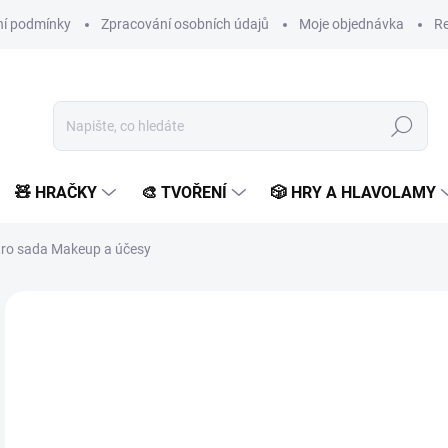
í podmínky
Zpracování osobních údajů
Moje objednávka
Re
Hledat
🧸 HRAČKY
🎨 TVOŘENÍ
🎲 HRY A HLAVOLAMY
etro sada Makeup a účesy
Neohodnoceno
Podrobnosti hodnocení
ZNAČKA:
SMALL FOOT 
POSLEDNÍ KUSY
5
483
Měr
SK