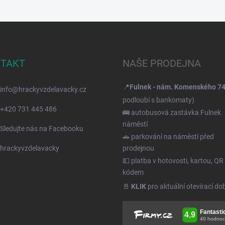
TAKT
NAŠE PRODEJNA
📍
Fulnek - nám. Komenského 7
info
@
hrackyvzdelavacky.cz
podloubí s bankomaty)
+420 731 445 486
🚌 autobusová zastávka Fulnek
náměstí
Sledujte nás na Facebooku
🚗 parkování na náměstí před
hrackyvzdelavacky
prodejnou
💵 platba v hotovosti, kartou, QR
kódem
🚪
KLIK
pro aktuální otevírací do