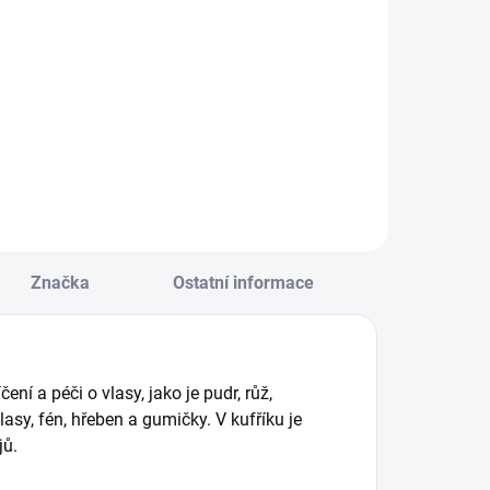
Do košíku
bchodnická
aretní hra s
Strategická karetní
ůsobivými
hra určená pro dva
ulisami
hráče, která vás
rientálního tržiště.
zavede do
| Věk 8+
fascinujícího světa
trilogie J.R.R.
Tolkiena. Na 30
minut. || Od 10 let
Značka
Ostatní informace
ní a péči o vlasy, jako je pudr, růž,
vlasy, fén, hřeben a gumičky. V kufříku je
jů.