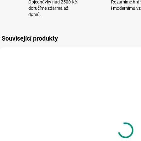
Objednávky nad 2500 Kč
Rozumíme hrá
doručíme zdarma až
i modernímu vz
domů.
Související produkty
POSLEDNÍ KUSY
SKLADEM
SKLADEM
(2 KS)
(1 KS)
MiDeer |
Dino |
B
Puzzle v
Rainforest
J
kufříku Náš
rodinná hra
svět
490 Kč
850 Kč