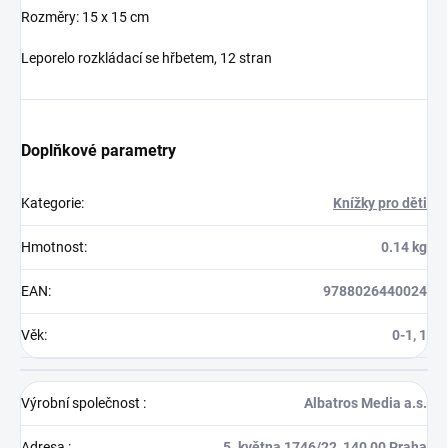
Rozměry: 15 x 15 cm
Leporelo rozkládací se hřbetem
, 12 stran
Doplňkové parametry
Kategorie
:
Knížky pro děti
Hmotnost
:
0.14 kg
EAN
:
9788026440024
Věk
:
0-1, 1
Výrobní společnost
:
Albatros Media a.s.
Adresa
:
5. května 1746/22, 140 00 Praha