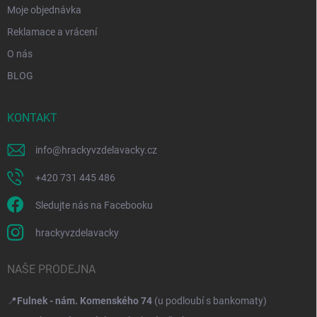
Moje objednávka
Reklamace a vrácení
O nás
BLOG
KONTAKT
info
@
hrackyvzdelavacky.cz
+420 731 445 486
Sledujte nás na Facebooku
hrackyvzdelavacky
NAŠE PRODEJNA
📍
Fulnek - nám. Komenského 74
(u podloubí s bankomaty)