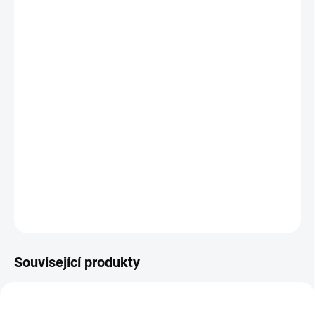
MŮŽEME
DORUČIT DO:
11.8.2026
MOŽNOSTI
DORUČENÍ
−
+
Přidat do košíku
Rozvíjejte u svého miminka vnímání a lásku ke knihám už od
prvních týdnů života. || Od 1 měsíce
DETAILNÍ INFORMACE
ZEPTAT SE
HLÍDACÍ PES
Související produkty