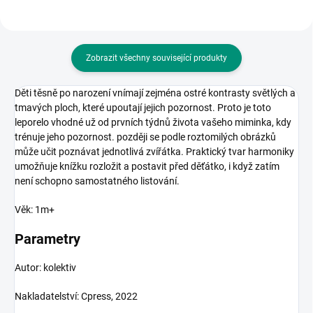
Zobrazit všechny související produkty
Děti těsně po narození vnímají zejména ostré kontrasty světlých a
tmavých ploch, které upoutají jejich pozornost. Proto je toto
leporelo vhodné už od prvních týdnů života vašeho miminka, kdy
trénuje jeho pozornost. později se podle roztomilých obrázků
může učit poznávat jednotlivá zvířátka. Praktický tvar harmoniky
umožňuje knížku rozložit a postavit před děťátko, i když zatím
není schopno samostatného listování.
Věk: 1m+
Parametry
Autor: kolektiv
Nakladatelství: Cpress, 2022