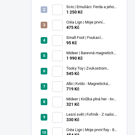
Scio | Emušáci: Ferda a jeho
mouchy (1. díl)
1 250 Kč
Créa Lign | Moje první
voskovky - 9 ks
475 Kč
Small Foot | Foukací
lokomotiva s balonkem 1 ks
95 Kč
Mideer | Barevná magnetická
stavebnice - 100 ks
1 990 Kč
Tooky Toy | Zvukostrom
Pastel
545 Kč
Albi | Kvído - Magnetická
zvířátka: Farma
719 Kč
Mideer | Knížka plná her - 6v1 -
Dobrodružství v muzeu
321 Kč
Lesní svět | Fofrník - Z našich
lesů
330 Kč
Créa Lign | Moje první fixy - 8
ks