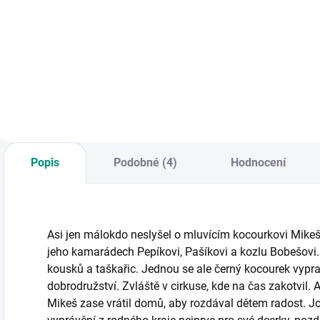
strojích
KNIHA: Známé
Krátké pohádky pro
K
pohádky ve
malé i velké
s
zkrácené verzi. || Od
milovníky všeho, co
r
3 let
jezdí – aut, bagrů,
ř
jeřábů, náklaďáků
u
či vlaků. || Od 3 let
k
O
Popis
Podobné (4)
Hodnocení
Asi jen málokdo neslyšel o mluvícím kocourkovi Mikešov
jeho kamarádech Pepíkovi, Pašíkovi a kozlu Bobešovi.
kousků a taškařic. Jednou se ale černý kocourek vypra
dobrodružství. Zvláště v cirkuse, kde na čas zakotvil. 
Mikeš zase vrátil domů, aby rozdával dětem radost. J