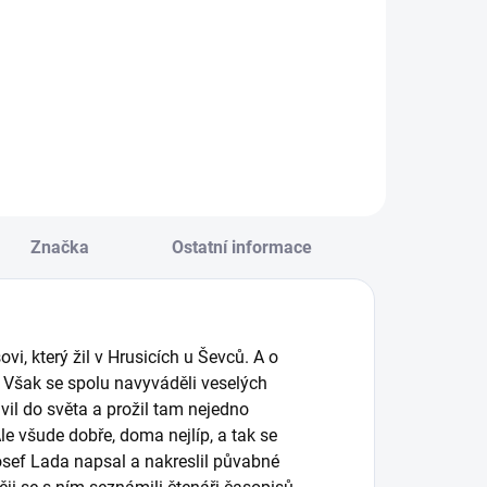
NIHA: Představte
Při dotváření 11
i, že máte někoho
překrásných
ádi a chcete mu to
scenerií za pomoci
íct. Jak to nejlíp
roztomilých
dělat? Kultovní
samolepek se
nížka pro děti. ||
dozvíte mnoho
d 2 let
zajímavostí a
pobavíte se. || Od 3
let
Značka
Ostatní informace
i, který žil v Hrusicích u Ševců. A o
 Však se spolu navyváděli veselých
vil do světa a prožil tam nejedno
Ale všude dobře, doma nejlíp, a tak se
osef Lada napsal a nakreslil půvabné