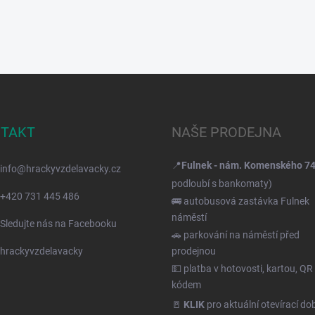
TAKT
NAŠE PRODEJNA
📍
Fulnek - nám. Komenského 7
info
@
hrackyvzdelavacky.cz
podloubí s bankomaty)
+420 731 445 486
🚌 autobusová zastávka Fulnek
náměstí
Sledujte nás na Facebooku
🚗 parkování na náměstí před
hrackyvzdelavacky
prodejnou
💵 platba v hotovosti, kartou, QR
kódem
🚪
KLIK
pro aktuální otevírací do