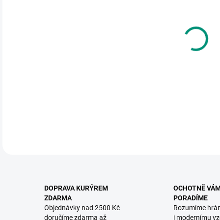
DO:
10.
MOŽ
KNIH
dobro
DETA
DOPRAVA KURÝREM
OCHOTNĚ VÁ
ZDARMA
PORADÍME
Objednávky nad 2500 Kč
Rozumíme hrá
doručíme zdarma až
i modernímu vz