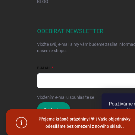
BLOG
ODEBÍRAT NEWSLETTER
Vložte svůj e-mail a my vám budeme zasílat informa
našem e-shopu.
E-MAIL
Vložením e-mailu souhlasíte se
zpracováním osobníc
Používáme c
Přihlásit se
webu a díky
funkce, výko
Přejeme krásné prázdniny! 🧡 | Vaše objednávky
odesíláme bez omezení z nového skladu.
Nastaven
Copyright 2026
Hračky vzdělávačky
. Všechna práva vy