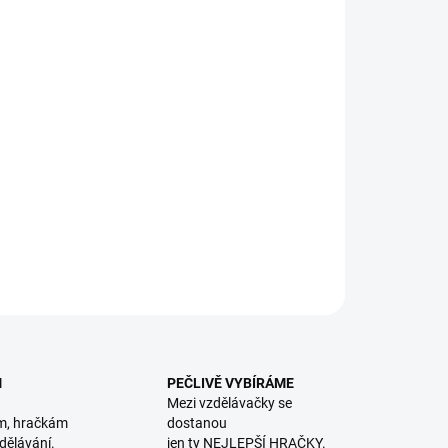
8.2026
NOSTI DORUČENÍ
−
+
Přidat do košíku
A: Kocour Mikeš a jeho kamarádi prožívají nejedno
družství! Edice Zlatý tucet. || Od 6 let
ILNÍ INFORMACE
ZEPTAT SE
HLÍDACÍ PES
M
PEČLIVĚ VYBÍRÁME
Mezi vzdělávačky se
m, hračkám
dostanou
dělávání.
jen ty NEJLEPŠÍ HRAČKY.