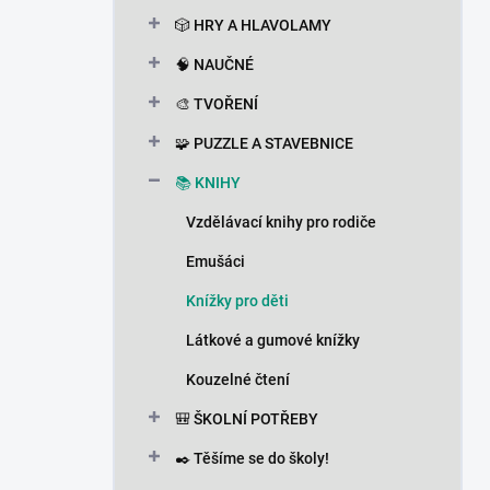
n
🎲 HRY A HLAVOLAMY
í
p
🧠 NAUČNÉ
a
n
🎨 TVOŘENÍ
e
🧩 PUZZLE A STAVEBNICE
l
📚 KNIHY
Vzdělávací knihy pro rodiče
Emušáci
Knížky pro děti
Látkové a gumové knížky
Kouzelné čtení
🎒 ŠKOLNÍ POTŘEBY
✒️ Těšíme se do školy!