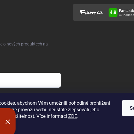
ce o nových produktech na
h údajů
.
ookies, abychom Vám umožnili pohodlné prohlížení
S
 analýze provozu webu neustále zlepšovali jeho
n a použitelnost. Více informací
ZDE
.
í
hrazena.
Upravit nastavení cookies