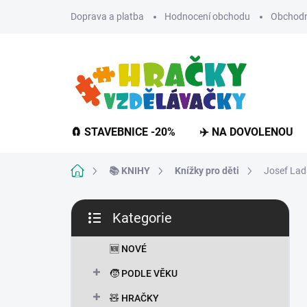
Přejít
Doprava a platba
Hodnocení obchodu
Obchodn
na
obsah
🧲 STAVEBNICE -20%
✈️ NA DOVOLENOU
Domů
📚 KNIHY
Knížky pro děti
Josef Lad
P
Kategorie
o
Přeskočit
s
kategorie
t
🆕 NOVÉ
r
🧒 PODLE VĚKU
a
n
🧸 HRAČKY