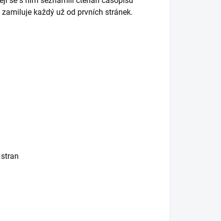
ěji se s ním seznámili čtenáři časopisů
i zamiluje každý už od prvních stránek.
stran