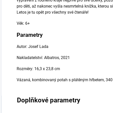
vyprávění z rodného kraje nejprve pro své dcerky, pozd
pro děti, až nakonec vyšla nesmrtelná knížka, kterou s
Letos je tu opět pro všechny své čtenáře!
Věk: 6+
Parametry
Autor: Josef Lada
Nakladatelství: Albatros, 2021
Rozměry: 16,3 x 23,8 cm
Vázaná, kombinovaný potah s plátěným hřbetem, 340 
Doplňkové parametry