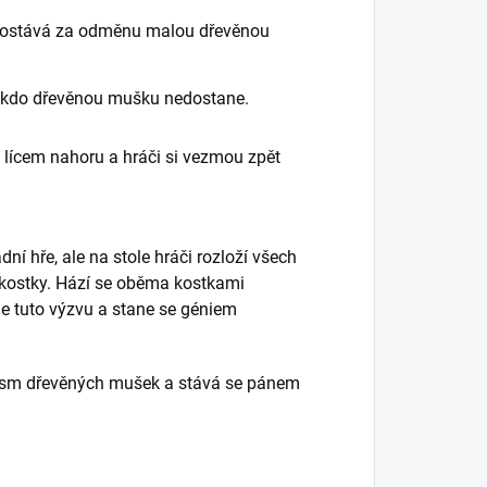
, dostává za odměnu malou dřevěnou
nikdo dřevěnou mušku nedostane.
lícem nahoru a hráči si vezmou zpět
dní hře, ale na stole hráči rozloží všech
cí kostky. Hází se oběma kostkami
me tuto výzvu a stane se géniem
á osm dřevěných mušek a stává se pánem