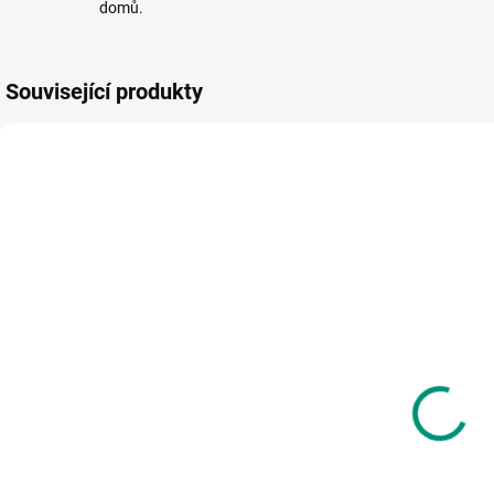
domů.
Související produkty
VÍTÁME JARO! 🌷
VÍT
MOMENTÁLNĚ
SKLADEM
NEDOSTUPNÉ
(1 KS)
Andrea
Mindok |
M
Brázdová |
Expedice
Deskové hry
příroda: 50
p
Procvičujeme
našich stromů
n
262 Kč
200 Kč
násobilku
Detail
Do košíku