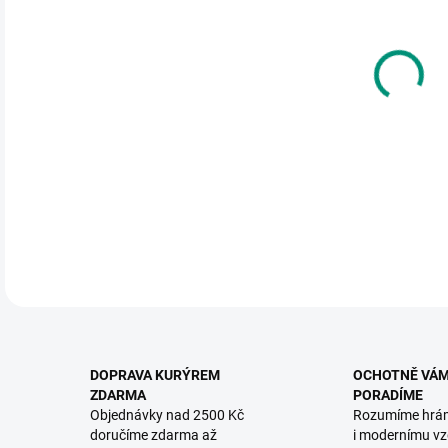
Zába
náso
konc
DETA
DOPRAVA KURÝREM
OCHOTNĚ VÁ
ZDARMA
PORADÍME
Objednávky nad 2500 Kč
Rozumíme hrá
doručíme zdarma až
i modernímu vz