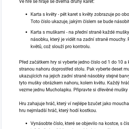
Ve hře se hraje se dvěma druhy karet:
Karta s květy - pět karet s květy zobrazuje po ob
Toto číslo ukazuje, jakým číslem se bude násobit
Karta s muškami - na přední straně každé mušky 
násobku, který je vidět na zadní straně mouchy
květů, což slouží pro kontrolu.
Před začátkem hry si vyberte jedno číslo od 1 do 10 a 
stranou nahoru doprostřed stolu. Pak vyberte deset m
ukazujících na jejich zadní straně násobky stejné barvy
tyto mušky obrázkem nahoru, kolem květu. Každý hráč
vezme jednu Mucholapku. Připravte si dřevěné mušky 
Hru zahajuje hráč, který ví nejlépe bzučet jako mouc
hru nejmladší hráč, který hodí kostkou.
Vynásobte číslo, které se objevilo na kostce, s čís