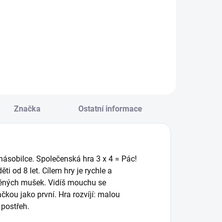
íky kartám v této
Bezpečně pěšky, na
rabičce zvládnete
kole i autem. Velká
ravě určit 50
sada
ěvců, dravců a
společenských her
ov. || Od 6 let
v celkem 20 herních
variantách, které
zábavnou formou
učí pravidlům
dopravy. || Od 4 let
Značka
Ostatní informace
násobilce. Společenská hra 3 x 4 = Pác!
ti od 8 let. Cílem hry je rychle a
evěných mušek. Vidíš mouchu se
čkou jako první. Hra rozvíjí: malou
 postřeh.