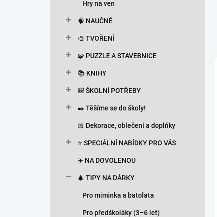
Hry na ven
🧠 NAUČNÉ
🎨 TVOŘENÍ
🧩 PUZZLE A STAVEBNICE
📚 KNIHY
🎒 ŠKOLNÍ POTŘEBY
✒️ Těšíme se do školy!
🎀 Dekorace, oblečení a doplňky
⭐ SPECIÁLNÍ NABÍDKY PRO VÁS
✈️ NA DOVOLENOU
🎄 TIPY NA DÁRKY
Pro miminka a batolata
Pro předškoláky (3–6 let)