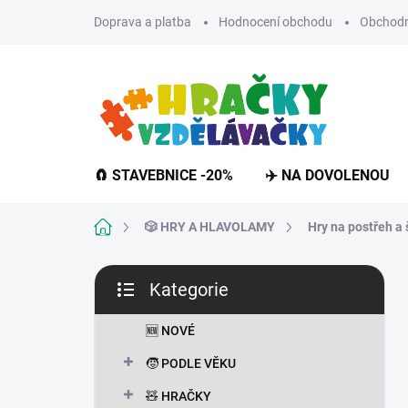
Přejít
Doprava a platba
Hodnocení obchodu
Obchodn
na
obsah
🧲 STAVEBNICE -20%
✈️ NA DOVOLENOU
Domů
🎲 HRY A HLAVOLAMY
Hry na postřeh a 
P
Kategorie
o
Přeskočit
s
kategorie
t
🆕 NOVÉ
r
🧒 PODLE VĚKU
a
n
🧸 HRAČKY