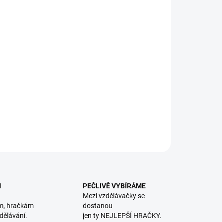
vná naučná hra pro děti podporuje zdokonalení se v malé
bilce. Společenská hra na rozvoj postřehu, rychlosti a
entrace. || Od 8 let
ILNÍ INFORMACE
ZEPTAT SE
HLÍDACÍ PES
M
PEČLIVĚ VYBÍRÁME
Mezi vzdělávačky se
m, hračkám
dostanou
dělávání.
jen ty NEJLEPŠÍ HRAČKY.