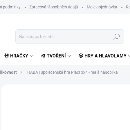
í podmínky
Zpracování osobních údajů
Moje objednávka
Re
Hledat
🧸 HRAČKY
🎨 TVOŘENÍ
🎲 HRY A HLAVOLAMY
šikovnost
HABA | Společenská hra Plác! 3x4 - malá násobilka
Neohodnoceno
Podrobnosti hodnocení
ZNAČKA:
HABA
8
702
Měr
MO
cena
MOŽ