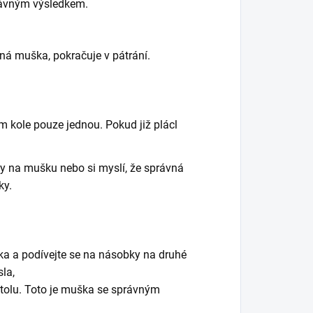
rávným výsledkem.
vná muška, pokračuje v pátrání.
 kole pouze jednou. Pokud již plácl
y na mušku nebo si myslí, že správná
ky.
a a podívejte se na násobky na druhé
sla,
 stolu. Toto je muška se správným