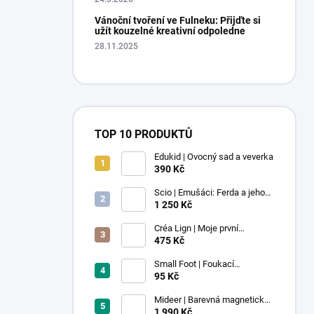
Vánoční tvoření ve Fulneku: Přijďte si
užít kouzelné kreativní odpoledne
28.11.2025
TOP 10 PRODUKTŮ
Edukid | Ovocný sad a veverka
390 Kč
Scio | Emušáci: Ferda a jeho
mouchy (1. díl)
1 250 Kč
Créa Lign | Moje první
voskovky - 9 ks
475 Kč
Small Foot | Foukací
lokomotiva s balonkem 1 ks
95 Kč
Mideer | Barevná magnetická
stavebnice - 100 ks
1 990 Kč