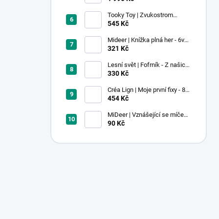
Tooky Toy | Zvukostrom
Pastel
545 Kč
Mideer | Knížka plná her - 6v1 -
Dobrodružství v muzeu
321 Kč
Lesní svět | Fofrník - Z našich
lesů
330 Kč
Créa Lign | Moje první fixy - 8
ks
454 Kč
MiDeer | Vznášející se míček -
červený
90 Kč