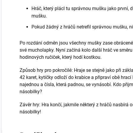
Hráč, který plácl tu správnou mušku jako první
mušku.
Pokud žádný z hráčů netrefil správnou mušku, 
Po rozdání odměn jsou všechny mušky zase obrácené 
své mucholapky. Nyní začíná kolo další hráč ve směru
hodinových ručiček, který hodí kostkou.
Způsob hry pro pokročilé: Hraje se stejně jako při zákla
42 karet, kytičky odloží do krabice a připraví obě hra
najednou a čísla, která padnou, se vynásobí. Kdo přij
násobilky?
Závěr hry: Hra končí, jakmile některý z hráčů nasbír
násobilky!