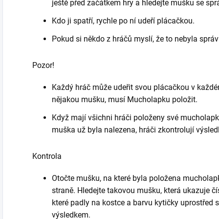
ještě před začátkem hry a hledejte mušku se sp
Kdo ji spatří, rychle po ní udeří plácačkou.
Pokud si někdo z hráčů myslí, že to nebyla sprá
Pozor!
Každý hráč může udeřit svou plácačkou v každém
nějakou mušku, musí Mucholapku položit.
Když mají všichni hráči položeny své mucholapk
muška už byla nalezena, hráči zkontrolují výsled
Kontrola
Otočte mušku, na které byla položena mucholapk
straně. Hledejte takovou mušku, která ukazuje čí
které padly na kostce a barvu kytičky uprostřed
výsledkem.