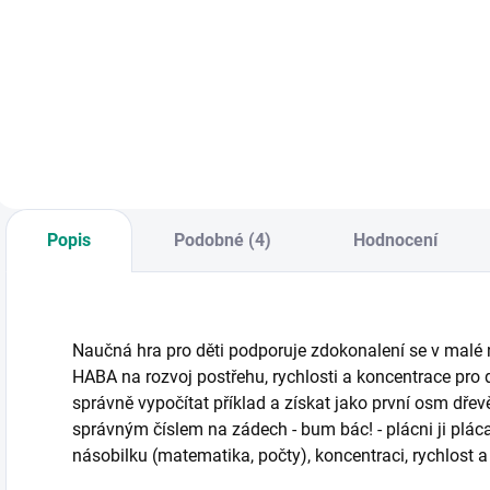
KNIHA: Velká kniha
S kartami v této hře
D
deskových her pro
zvládnete snadno
k
procvičování
určit 50 našich
h
základů
listnatých a
p
matematiky. || Od 6
jehličnatých
s
let
stromů. || Od 6 let
Popis
Podobné (4)
Hodnocení
Naučná hra pro děti podporuje zdokonalení se v malé 
HABA na rozvoj postřehu, rychlosti a koncentrace pro dě
správně vypočítat příklad a získat jako první osm dř
správným číslem na zádech - bum bác! - plácni ji pláca
násobilku (matematika, počty), koncentraci, rychlost a