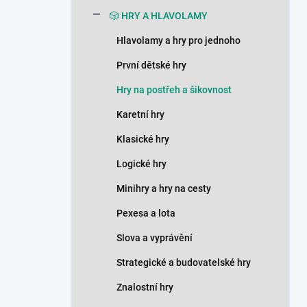
n
🎲 HRY A HLAVOLAMY
í
p
Hlavolamy a hry pro jednoho
a
n
První dětské hry
e
Hry na postřeh a šikovnost
l
Karetní hry
Klasické hry
Logické hry
Minihry a hry na cesty
Pexesa a lota
Slova a vyprávění
Strategické a budovatelské hry
Znalostní hry