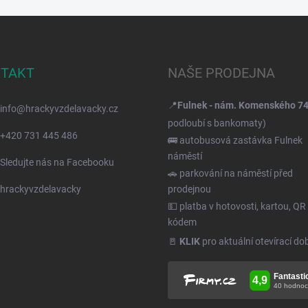
TAKT
NAŠE PRODEJNA
📍
Fulnek - nám. Komenského 7
info
@
hrackyvzdelavacky.cz
podloubí s bankomaty)
+420 731 445 486
🚌 autobusová zastávka Fulnek
náměstí
Sledujte nás na Facebooku
🚗 parkování na náměstí před
hrackyvzdelavacky
prodejnou
💵 platba v hotovosti, kartou, QR
kódem
🚪
KLIK
pro aktuální otevírací do