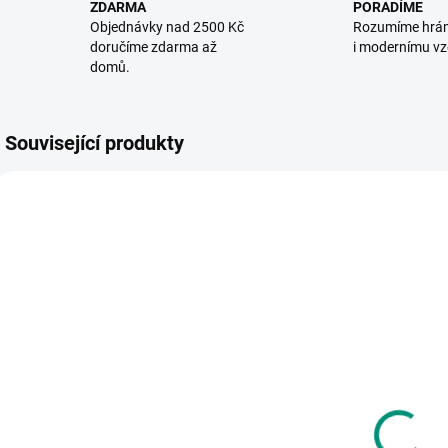
ZDARMA
PORADÍME
Objednávky nad 2500 Kč
Rozumíme hrá
doručíme zdarma až
i modernímu vz
domů.
Související produkty
VYROBENO V ČR
VYROBENO V ČR
SKLADEM
SKLADEM
(1 KS)
(1 KS)
Betexa |
Betexa |
MULTITRIO
MULTITRIO
Dopravní
Les
značky
520 Kč
520 Kč