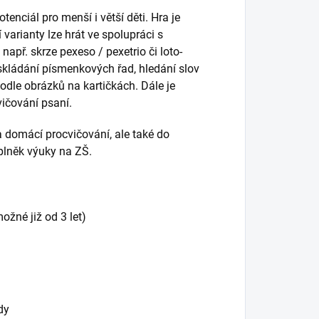
nciál pro menší i větší děti. Hra je
varianty lze hrát ve spolupráci s
např. skrze pexeso / pexetrio či loto-
, skládání písmenkových řad, hledání slov
odle obrázků na kartičkách. Dále je
vičování psaní.
a domácí procvičování, ale také do
plněk výuky na ZŠ.
ožné již od 3 let)
dy