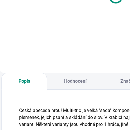
Do košíku
Do košíku
Bezpečně pěšky, na
Velká společenská
kole i autem. Velká
hra s přírodní
sada
tématikou a
společenských her
krásnými
v celkem 20 herních
ilustracemi českého
variantách, které
lesa. || Od 5 let
zábavnou formou
učí pravidlům
dopravy. || Od 4 let
Popis
Hodnocení
Zna
Česká abeceda hrou! Multi-trio je velká "sada" kompo
písmenek, jejich psaní a skládání do slov. V krabici n
variant. Některé varianty jsou vhodné pro 1 hráče, jiné