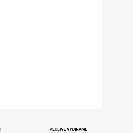
:
EME DORUČIT
8.2026
NOSTI DORUČENÍ
−
+
Přidat do košíku
eme si s písmenky! Velká sada společenských her v celkem
erních variantách, které zábavnou formou učí abecedě. ||
 let
ILNÍ INFORMACE
ZEPTAT SE
HLÍDACÍ PES
M
PEČLIVĚ VYBÍRÁME