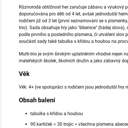
Různorodá obtížnost her zaručuje zábavu a výukový pote
doporučována pro děti od 4 let, avšak jednodušší herní 
rodičem již od 3 let (první seznamování se s písmenky, 
trio). Sada obsahuje hry jako "šibenice" (hádej slova)
podle prvního a posledního písmena, či utváření slov p
součástí sady také tabulka s křídou a houbou na proc
Multi-trio je svým širokým uplatněním vhodné nejen n
mateřských školek, školních družin a jako zábavný do
Věk
Věk: 4+ (ve spolupráci s rodičem jsou jednodušší hry m
Obsah balení
tabulka s křídou a houbou
90 kartiček = 30 trojic = všechna písmena abece