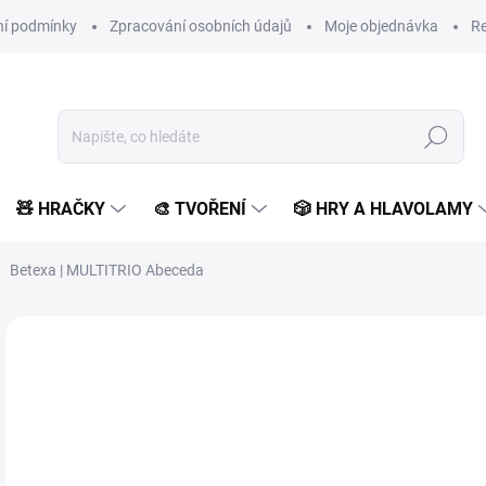
í podmínky
Zpracování osobních údajů
Moje objednávka
Re
Hledat
🧸 HRAČKY
🎨 TVOŘENÍ
🎲 HRY A HLAVOLAMY
Betexa | MULTITRIO Abeceda
Neohodnoceno
Podrobnosti hodnocení
ZNAČKA:
BETEXA
VYROBENO V ČR
5
430
Měr
SK