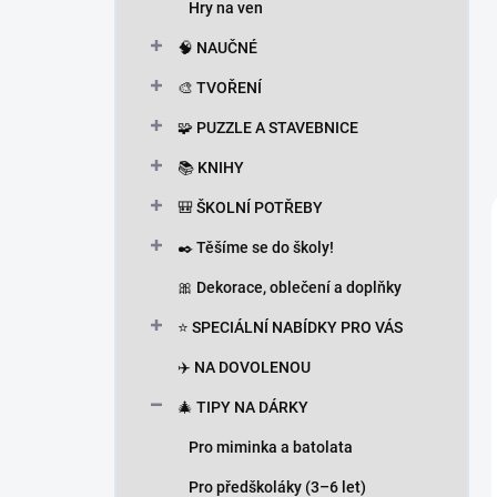
Hry na ven
🧠 NAUČNÉ
🎨 TVOŘENÍ
🧩 PUZZLE A STAVEBNICE
📚 KNIHY
🎒 ŠKOLNÍ POTŘEBY
✒️ Těšíme se do školy!
🎀 Dekorace, oblečení a doplňky
⭐ SPECIÁLNÍ NABÍDKY PRO VÁS
✈️ NA DOVOLENOU
🎄 TIPY NA DÁRKY
Pro miminka a batolata
Pro předškoláky (3–6 let)