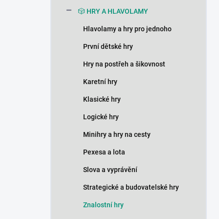
n
🎲 HRY A HLAVOLAMY
í
p
Hlavolamy a hry pro jednoho
a
n
První dětské hry
e
Hry na postřeh a šikovnost
l
Karetní hry
Klasické hry
Logické hry
Minihry a hry na cesty
Pexesa a lota
Slova a vyprávění
Strategické a budovatelské hry
Znalostní hry