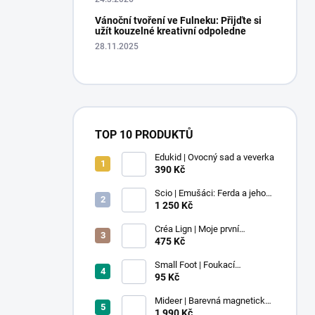
Vánoční tvoření ve Fulneku: Přijďte si
užít kouzelné kreativní odpoledne
28.11.2025
TOP 10 PRODUKTŮ
Edukid | Ovocný sad a veverka
390 Kč
Scio | Emušáci: Ferda a jeho
mouchy (1. díl)
1 250 Kč
Créa Lign | Moje první
voskovky - 9 ks
475 Kč
Small Foot | Foukací
lokomotiva s balonkem 1 ks
95 Kč
Mideer | Barevná magnetická
stavebnice - 100 ks
1 990 Kč