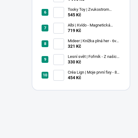
Tooky Toy | Zvukostrom
Pastel
545 Kč
Albi | Kvído - Magnetická
zvířátka: Farma
719 Kč
Mideer | Knížka plná her - 6v1 -
Dobrodružství v muzeu
321 Kč
Lesní svět | Fofrník - Z našich
lesů
330 Kč
Créa Lign | Moje první fixy - 8
ks
454 Kč