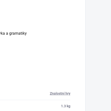
yka a gramatiky
Znalostní hry
1.3 kg