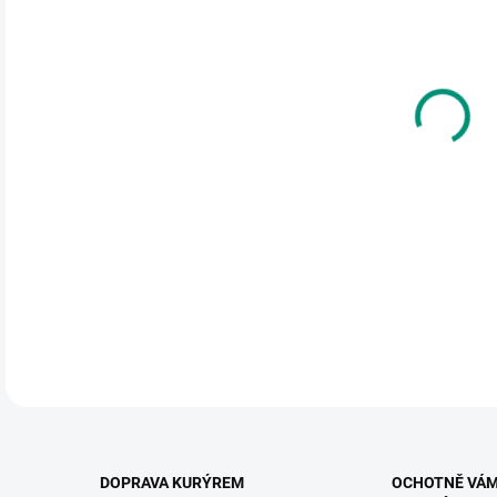
cena
MŮŽ
DO:
11.
MOŽ
Hraj
15 h
Od 4
DETA
DOPRAVA KURÝREM
OCHOTNĚ VÁ