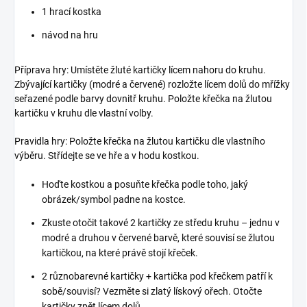
1 hrací kostka
návod na hru
Příprava hry: Umístěte žluté kartičky lícem nahoru do kruhu.
Zbývající kartičky (modré a červené) rozložte lícem dolů do mřížky
seřazené podle barvy dovnitř kruhu. Položte křečka na žlutou
kartičku v kruhu dle vlastní volby.
Pravidla hry: Položte křečka na žlutou kartičku dle vlastního
výběru. Střídejte se ve hře a v hodu kostkou.
Hoďte kostkou a posuňte křečka podle toho, jaký
obrázek/symbol padne na kostce.
Zkuste otočit takové 2 kartičky ze středu kruhu – jednu v
modré a druhou v červené barvě, které souvisí se žlutou
kartičkou, na které právě stojí křeček.
2 různobarevné kartičky + kartička pod křečkem patří k
sobě/souvisí? Vezměte si zlatý lískový ořech. Otočte
kartičky zpět lícem dolů.