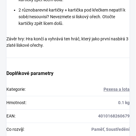
2 různobarevné kartičky + kartička pod křečkem nepatří k
sobě/nesouvisí? Nevezmete si lískový ořech. Otočte
kartičky zpět lícem dolů.
Závěr hry: Hra končí a vyhrává ten hráč, který jako první nasbírá 3
zlaté lískové ořechy.
Doplňkové parametry
Kategorie
:
Pexesa a lota
Hmotnost
:
0.1 kg
EAN
:
4010168260679
Co rozvíjí
:
Paměť, Soustředění