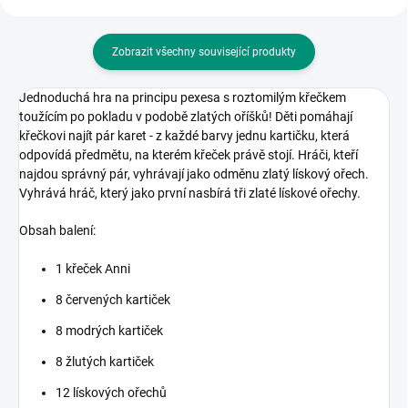
Zobrazit všechny související produkty
Jednoduchá hra na principu pexesa s roztomilým křečkem
toužícím po pokladu v podobě zlatých oříšků! Děti pomáhají
křečkovi najít pár karet - z každé barvy jednu kartičku, která
odpovídá předmětu, na kterém křeček právě stojí. Hráči, kteří
najdou správný pár, vyhrávají jako odměnu zlatý lískový ořech.
Vyhrává hráč, který jako první nasbírá tři zlaté lískové ořechy.
Obsah balení:
1 křeček Anni
8 červených kartiček
8 modrých kartiček
8 žlutých kartiček
12 lískových ořechů