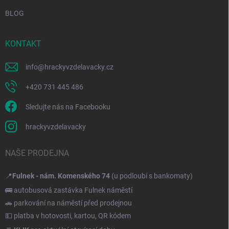
BLOG
KONTAKT
info
@
hrackyvzdelavacky.cz
+420 731 445 486
Sledujte nás na Facebooku
hrackyvzdelavacky
NAŠE PRODEJNA
📍
Fulnek - nám. Komenského 74
(u podloubí s bankomaty)
🚌 autobusová zastávka Fulnek náměstí
🚗 parkování na náměstí před prodejnou
💵 platba v hotovosti, kartou, QR kódem