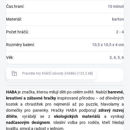
Čas hraní
:
10 minut
Materiál
:
karton
Počet hráčů
:
2 - 4
Rozměry balení
:
10,5 x 10,5 x 4 cm
Věk
:
3, 4, 5, 6
Pravidla hry Křeččí závody (HABA) (133.2 kB)
HABA
je značka, kterou milují děti po celém světě. Nabízí
barevné,
kreativní a zábavné hračky
inspirované přírodou – od dřevěných
kostek a chrastítek pro nejmenší až po puzzle, hlavolamy a
domečky pro panenky. Hračky HABA podporují
zdravý rozvoj
dítěte
, vyrábějí se z
ekologických materiálů
a vynikají
nadčasovým designem
. Ideální volba pro rodiče, kteří hledají
kvalitu, smysl a radost v jednom.