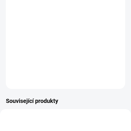
11.8.2026
MOŽNOSTI
DORUČENÍ
−
+
Přidat do košíku
Malá hra vhodná na cesty pro 2 až 4 hráče. Vyhrává hráč, který
jako první nasbírá tři zlaté lískové oříšky. || Od 3 let
DETAILNÍ INFORMACE
ZEPTAT SE
HLÍDACÍ PES
Související produkty
2. JAKOST
VYROBENO V ČR