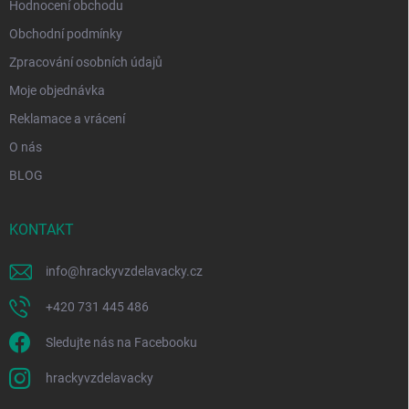
Hodnocení obchodu
Obchodní podmínky
Zpracování osobních údajů
Moje objednávka
Reklamace a vrácení
O nás
BLOG
KONTAKT
info
@
hrackyvzdelavacky.cz
+420 731 445 486
Sledujte nás na Facebooku
hrackyvzdelavacky