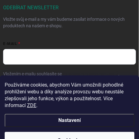
ODEBÍRAT NEWSLETTER
Vložte svůj e-mail a my vám budeme zasílat informace o nových
produktech na našem e-shopu.
E-MAIL
Vložením e-mailu souhlasíte se
zpracováním osobních údajů
.
Používáme cookies, abychom Vám umožnili pohodlné
Přihlásit se
prohlížení webu a díky analýze provozu webu neustále
zlepšovali jeho funkce, výkon a použitelnost. Více
informací
ZDE
.
Nastavení
Copyright 2026
Hračky vzdělávačky
. Všechna práva vyhrazena.
Upravit
nastavení cookies
Přejeme krásné prázdniny! 🧡 | Vaše objednávky