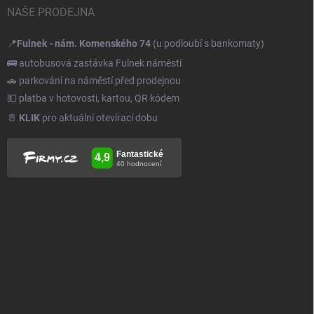
NAŠE PRODEJNA
📍
Fulnek - nám. Komenského 74
(u podloubí s bankomaty)
🚌 autobusová zastávka Fulnek náměstí
🚗 parkování na náměstí před prodejnou
💵 platba v hotovosti, kartou, QR kódem
🚪
KLIK
pro aktuální otevírací dobu