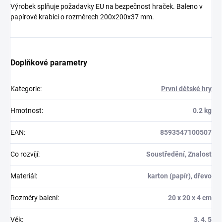
Výrobek splňuje požadavky EU na bezpečnost hraček. Baleno v
papírové krabici o rozměrech 200x200x37 mm.
Doplňkové parametry
Kategorie
:
První dětské hry
Hmotnost
:
0.2 kg
EAN
:
8593547100507
Co rozvíjí
:
Soustředění, Znalost
Materiál
:
karton (papír), dřevo
Rozměry balení
:
20 x 20 x 4 cm
Věk
:
3, 4, 5