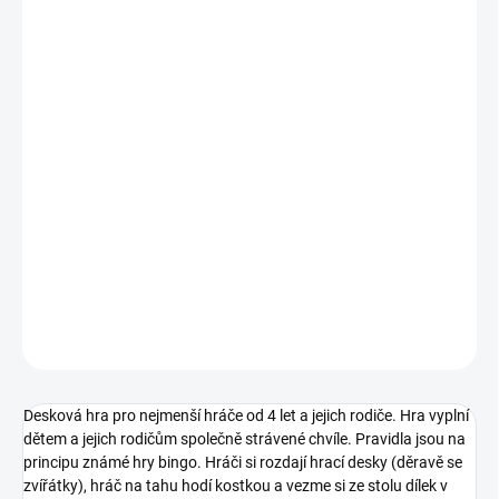
MŮŽEME
DORUČIT DO:
11.8.2026
MOŽNOSTI
DORUČENÍ
−
+
Přidat do košíku
Známá hra bingo v obměněném kabátku - s barevnými dílky a
hracími deskami se zvířátky. || Od 3 let
DETAILNÍ INFORMACE
ZEPTAT SE
HLÍDACÍ PES
Desková hra pro nejmenší hráče od 4 let a jejich rodiče. Hra vyplní
dětem a jejich rodičům společně strávené chvíle. Pravidla jsou na
principu známé hry bingo. Hráči si rozdají hrací desky (děravě se
zvířátky), hráč na tahu hodí kostkou a vezme si ze stolu dílek v