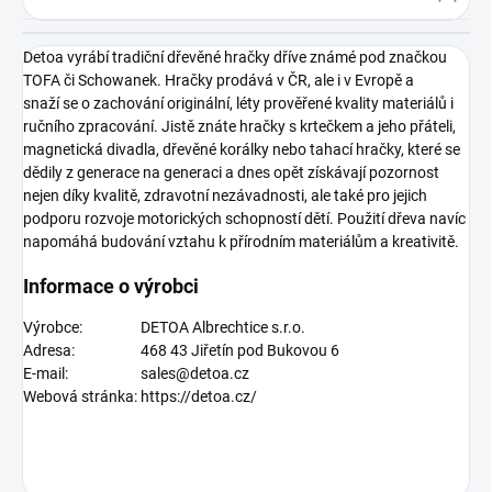
Detoa vyrábí tradiční dřevěné hračky dříve známé pod značkou
TOFA či Schowanek. Hračky prodává v ČR, ale i v Evropě a
snaží se o zachování originální, léty prověřené kvality materiálů i
ručního zpracování. Jistě znáte hračky s krtečkem a jeho přáteli,
magnetická divadla, dřevěné korálky nebo tahací hračky, které se
dědily z generace na generaci a dnes opět získávají pozornost
nejen díky kvalitě, zdravotní nezávadnosti, ale také pro jejich
podporu rozvoje motorických schopností dětí. Použití dřeva navíc
napomáhá budování vztahu k přírodním materiálům a kreativitě.
Informace o výrobci
Výrobce:
DETOA Albrechtice s.r.o.
Adresa:
468 43 Jiřetín pod Bukovou 6
E-mail:
sales@detoa.cz
Webová stránka:
https://detoa.cz/