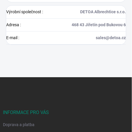
Výrobní společnost
:
DETOA Albrechtice s.r.o.
Adresa
:
468 43 Jiřetín pod Bukovou 6
E-mail
:
sales@detoa.cz
Z
á
p
a
t
í
INFORMACE PRO VÁS
Doprava a platba