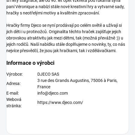
si i lety stagnace, ale od 90. let opět vzkvétá pod rukama syna
paní Véronique a nabízí stále nové kreativní hry a vytvarné sady,
hračky s neotřelými motivy a kvalitním zpracování.
Hračky firmy Djeco
se nyní prodávají po celém světě a užívají si
jich děti i u protinožců. Originalita těchto hraček zajišťuje jejich
obrovskou atraktivitu jak mezi dětmi, tak (možná převážně :)) u
jejich rodičů. Naší nabídku stále doplňujeme o novinky, ty, co nás
nejvíce přesvědčí, že jsou jak hračkami, tak i vzdělávačkami.
Informace o výrobci
Výrobce:
DJECO SAS
3 rue des Grands Augustins, 75006 à Paris,
Adresa:
France
E-mail:
info@djeco.com
Webová
https://www.djeco.com/
stránka: