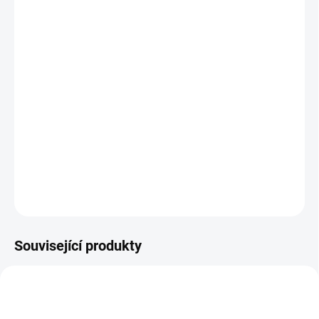
12.8.2026
MOŽNOSTI
DORUČENÍ
−
+
Přidat do košíku
Krásná sada korálků, kamínku a doplňků pro navlékání různých
šperků či ozdob. || Od 4 let
DETAILNÍ INFORMACE
ZEPTAT SE
HLÍDACÍ PES
Související produkty