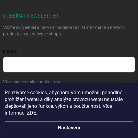
ODEBÍRAT NEWSLETTER
Vložte svůj e-mail a my vám budeme zasílat informace o nových
produktech na našem e-shopu.
E-MAIL
Vložením e-mailu souhlasíte se
zpracováním osobních údajů
.
Používáme cookies, abychom Vám umožnili pohodlné
Přihlásit se
prohlížení webu a díky analýze provozu webu neustále
zlepšovali jeho funkce, výkon a použitelnost. Více
informací
ZDE
.
Nastavení