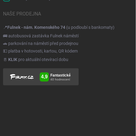
NAŠE PRODEJNA
📍
Fulnek - nám. Komenského 74
(u podloubí s bankomaty)
🚌 autobusová zastávka Fulnek náměstí
🚗 parkování na náměstí před prodejnou
💵 platba v hotovosti, kartou, QR kódem
🚪
KLIK
pro aktuální otevírací dobu