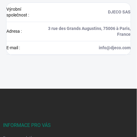
Výrobní
DJECO SAS
společnost
:
3 rue des Grands Augustins, 75006 à Paris,
Adresa
:
France
E-mail
:
info@djeco.com
Z
á
p
a
t
í
INFORMACE PRO VÁS