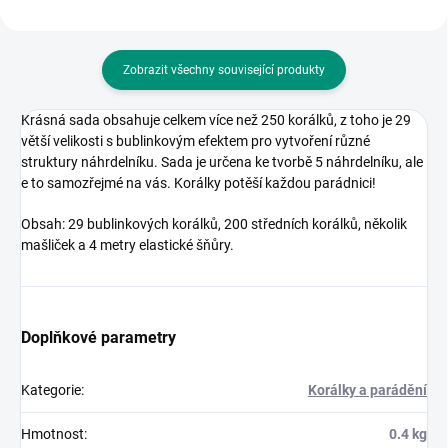
Zobrazit všechny související produkty
Krásná
sada obsahuje celkem více než 250 korálků, z toho je 29
větší velikosti s bublinkovým efektem pro vytvoření různé
struktury náhrdelníku. Sada je určena ke tvorbě 5 náhrdelníku, ale
e to samozřejmé na vás. Korálky potěší každou parádnici!
Obsah: 29 bublinkových korálků, 200 středních korálků, několik
mašliček a 4 metry elastické šňůry.
Doplňkové parametry
Kategorie
:
Korálky a parádění
Hmotnost
:
0.4 kg