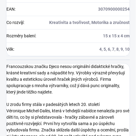
EAN
:
3070900000254
Co rozvíjí
:
Kreativita a tvořivost, Motorika a zručnost
Rozměry balení
:
15 x 15 x 4 cm
Věk
:
4, 5, 6, 7, 8, 9, 10
Francouzskou značku Djeco nesou originální didaktické hračky,
krásné kreativní sady a nápadité hry. Výrobky výrazně převyšují
kvalitu a estetickou úroveň hraček jiných výrobců. Firma
spolupracuje s mnoha výtvarníky, což jí dává punc originality,
který jinde těžko najdete.
U zrodu firmy stála v padesátých letech 20. století
Véronique Michel-Dalès, která v tehdejší nabídce nenalezla pro své
děti to, co by si představovala - hračky zábavné a zároveň
pozitivně rozvíjející. První hry vytvořila sama a po úspěchu
vybudovala firmu. Značka sklízela další úspěchy a ocenění, prošla