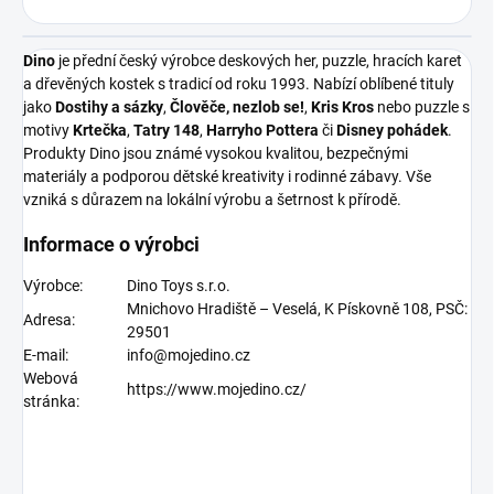
Dino
je přední český výrobce deskových her, puzzle, hracích karet
a dřevěných kostek s tradicí od roku 1993. Nabízí oblíbené tituly
jako
Dostihy a sázky
,
Člověče, nezlob se!
,
Kris Kros
nebo puzzle s
motivy
Krtečka
,
Tatry 148
,
Harryho Pottera
či
Disney pohádek
.
Produkty Dino jsou známé vysokou kvalitou, bezpečnými
materiály a podporou dětské kreativity i rodinné zábavy. Vše
vzniká s důrazem na lokální výrobu a šetrnost k přírodě.
Informace o výrobci
Výrobce:
Dino Toys s.r.o.
Mnichovo Hradiště – Veselá, K Pískovně 108, PSČ:
Adresa:
29501
E-mail:
info@mojedino.cz
Webová
https://www.mojedino.cz/
stránka: