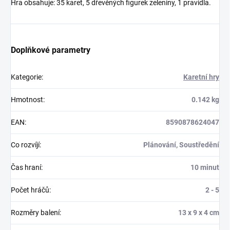
Hra obsahuje: 35 karet, 5 dřevěných figurek zeleniny, 1 pravidla.
Doplňkové parametry
Kategorie
:
Karetní hry
Hmotnost
:
0.142 kg
EAN
:
8590878624047
Co rozvíjí
:
Plánování, Soustředění
Čas hraní
:
10 minut
Počet hráčů
:
2 - 5
Rozměry balení
:
13 x 9 x 4 cm