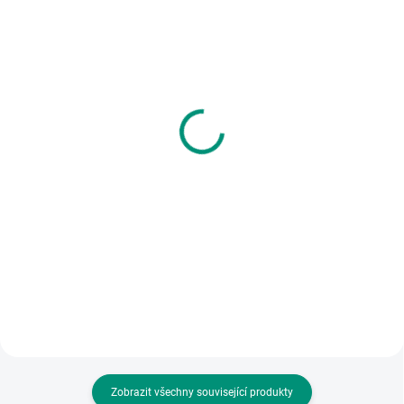
SKLADEM
SKLADEM
(1 KS)
(2 KS)
Blackfire | Jízdenky,
Pygmalino | První pomoc
prosím! Evropa
599 Kč
1 120 Kč
Do košíku
Do košíku
Buďte připraveni zachránit život!
Naučte se první pomoc hrou,
Veleúspěšná hra o stavbě
která baví i vzdělává. || Od 6 let
železnic. Vydejte se budovat trať
po celé Evropě. || Od 8 let
Zobrazit všechny související produkty