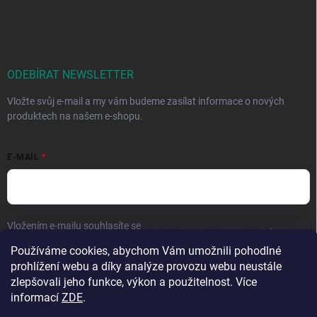
ODEBÍRAT NEWSLETTER
Vložte svůj e-mail a my vám budeme zasílat informace o nových
produktech na našem e-shopu.
E-MAIL
Vložením e-mailu souhlasíte se
zpracováním osobních údajů
.
Používáme cookies, abychom Vám umožnili pohodlné
Přihlásit se
prohlížení webu a díky analýze provozu webu neustále
zlepšovali jeho funkce, výkon a použitelnost. Více
informací
ZDE
.