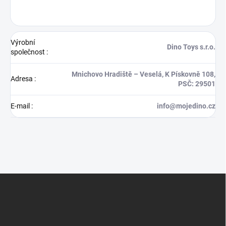
Výrobní
Dino Toys s.r.o.
společnost
:
Mnichovo Hradiště – Veselá, K Pískovně 108,
Adresa
:
PSČ: 29501
E-mail
:
info@mojedino.cz
Z
á
p
a
t