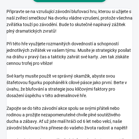
Připravte se na vzrušující závodní blufovací hru, kterou si užijete s
naší zvířecí smečkou! Na dvorku vládne vzrušení, protože všechna
zvířátka touží po závodění. Bude to skutečně napínavý zážitek
plný dramatických zvratů!
Při této hře využijete rozmanitých dovedností a schopností
jednotlivých zvířátek ve vašem týmu. Musíte je strategicky posílat
na dráhu v pravý čas a takticky zahrát své karty. Jen tak získáte
cennou trofej pro vítěze!
Své karty musíte použít ve správný okamžik, abyste svou
štafetovou figurku popoháněli k cílové pásce jako první. Berte v
úvahu, že blufování a strategie jsou klíčovými faktory pro
dosažení úspěchu v této adrenalinové hře.
Zapojte se do této závodní akce spolu se svými přáteli nebo
rodinou a prožijte nezapomenutelné chvíle plné soutěživého
ducha a zábavy. Ať už jste malí hráči od 6 let nebo velcí, naše
závodní blufovací hra přinese do vašeho života radost a napětí!