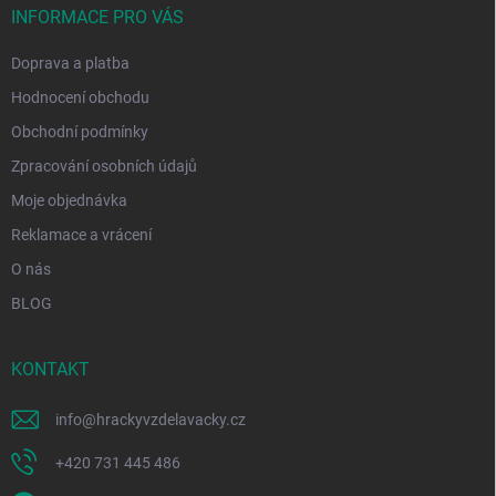
í
INFORMACE PRO VÁS
Doprava a platba
Hodnocení obchodu
Obchodní podmínky
Zpracování osobních údajů
Moje objednávka
Reklamace a vrácení
O nás
BLOG
KONTAKT
info
@
hrackyvzdelavacky.cz
+420 731 445 486