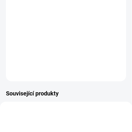
MOŽNOSTI
DORUČENÍ
−
+
Přidat do košíku
Malá karetní hra pro velkou zábavu. Závodní blufovací hra přinese
do vašeho života radost a napětí. || Od 6 let
DETAILNÍ INFORMACE
ZEPTAT SE
HLÍDACÍ PES
Související produkty
NOVINKA