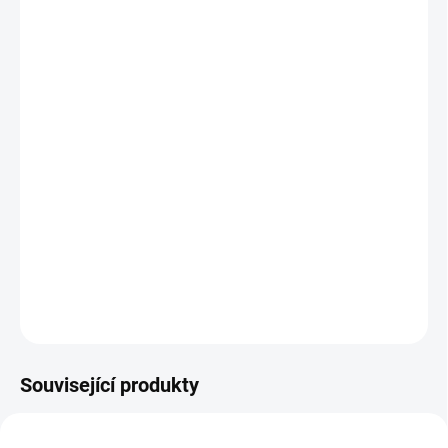
DORUČIT DO:
11.8.2026
MOŽNOSTI
DORUČENÍ
−
+
Přidat do košíku
Grabolo je zábavná postřehová hra, která kombinuje rychlost a
paměť. Hráči hledají na kartách kombinace čísla a barvy určené
hodem kostkami. || Od 6 let
DETAILNÍ INFORMACE
ZEPTAT SE
HLÍDACÍ PES
Související produkty
VYROBENO V ČR
POSLEDNÍ KUSY