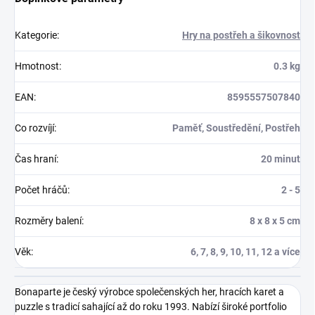
Kategorie
:
Hry na postřeh a šikovnost
Hmotnost
:
0.3 kg
EAN
:
8595557507840
Co rozvíjí
:
Paměť, Soustředění, Postřeh
Čas hraní
:
20 minut
Počet hráčů
:
2 - 5
Rozměry balení
:
8 x 8 x 5 cm
Věk
:
6, 7, 8, 9, 10, 11, 12 a více
Bonaparte je český výrobce společenských her, hracích karet a
puzzle s tradicí sahající až do roku 1993. Nabízí široké portfolio