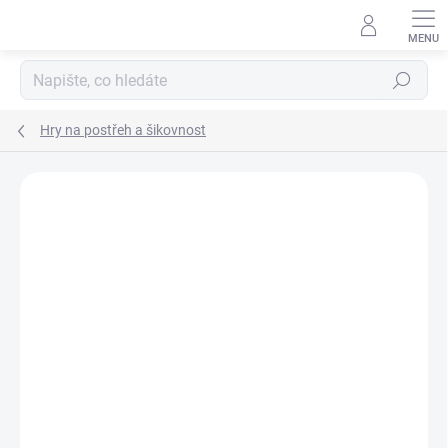
Přejít
na
obsah
Hledat
Hry na postřeh a šikovnost
Podrobnosti hodnocení
Neohodnoceno
ZNAČKA:
BONAPARTE