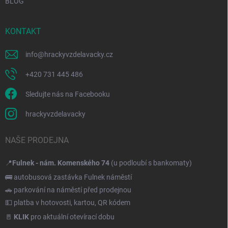
BLOG
KONTAKT
info
@
hrackyvzdelavacky.cz
+420 731 445 486
Sledujte nás na Facebooku
hrackyvzdelavacky
NAŠE PRODEJNA
📍
Fulnek - nám. Komenského 74
(u podloubí s bankomaty)
🚌 autobusová zastávka Fulnek náměstí
🚗 parkování na náměstí před prodejnou
💵 platba v hotovosti, kartou, QR kódem
🚪
KLIK
pro aktuální otevírací dobu