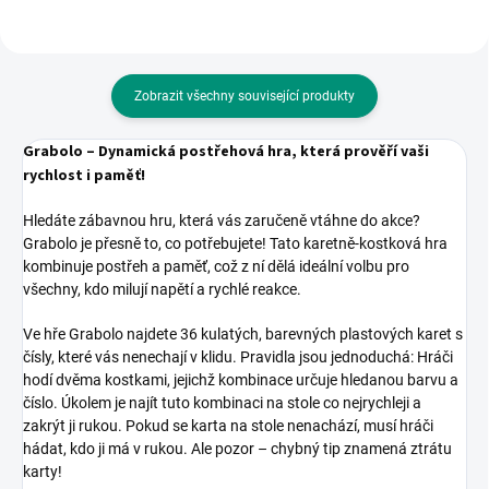
Zobrazit všechny související produkty
Grabolo – Dynamická postřehová hra, která prověří vaši
rychlost i paměť!
Hledáte zábavnou hru, která vás zaručeně vtáhne do akce?
Grabolo je přesně to, co potřebujete! Tato karetně-kostková hra
kombinuje postřeh a paměť, což z ní dělá ideální volbu pro
všechny, kdo milují napětí a rychlé reakce.
Ve hře Grabolo najdete 36 kulatých, barevných plastových karet s
čísly, které vás nenechají v klidu. Pravidla jsou jednoduchá: Hráči
hodí dvěma kostkami, jejichž kombinace určuje hledanou barvu a
číslo. Úkolem je najít tuto kombinaci na stole co nejrychleji a
zakrýt ji rukou. Pokud se karta na stole nenachází, musí hráči
hádat, kdo ji má v rukou. Ale pozor – chybný tip znamená ztrátu
karty!