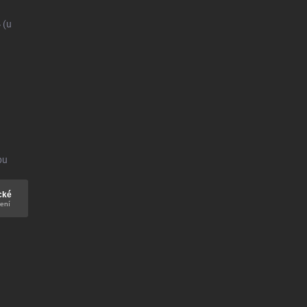
4
(u
bu