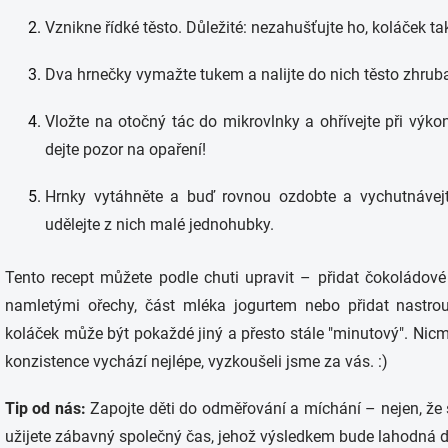
Vznikne řídké těsto. Důležité: nezahušťujte ho, koláček t
Dva hrnečky vymažte tukem a nalijte do nich těsto zhrub
Vložte na otočný tác do mikrovlnky a ohřívejte při vý
dejte pozor na opaření!
Hrnky vytáhněte a buď rovnou ozdobte a vychutnávejte
udělejte z nich malé jednohubky.
Tento recept můžete podle chuti upravit – přidat čokoládové
namletými ořechy, část mléka jogurtem nebo přidat nastrou
koláček může být pokaždé jiný a přesto stále "minutový". Nic
konzistence vychází nejlépe, vyzkoušeli jsme za vás. :)
Tip od nás:
Zapojte děti do odměřování a míchání – nejen, že s
užijete zábavný společný čas, jehož výsledkem bude lahodná do