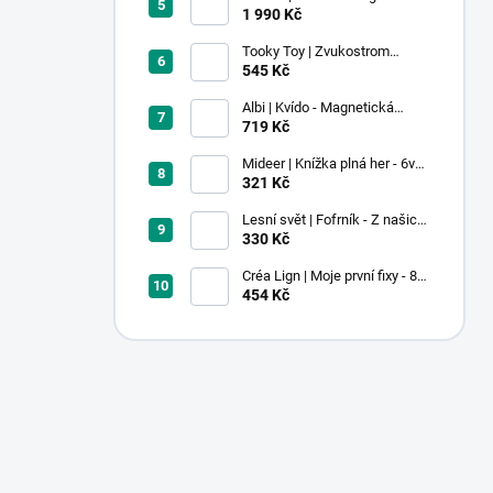
stavebnice - 100 ks
1 990 Kč
Tooky Toy | Zvukostrom
Pastel
545 Kč
Albi | Kvído - Magnetická
zvířátka: Farma
719 Kč
Mideer | Knížka plná her - 6v1 -
Dobrodružství v muzeu
321 Kč
Lesní svět | Fofrník - Z našich
lesů
330 Kč
Créa Lign | Moje první fixy - 8
ks
454 Kč