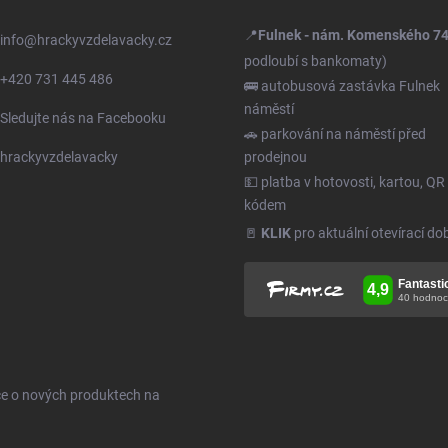
📍
Fulnek - nám. Komenského 7
info
@
hrackyvzdelavacky.cz
podloubí s bankomaty)
+420 731 445 486
🚌 autobusová zastávka Fulnek
náměstí
Sledujte nás na Facebooku
🚗 parkování na náměstí před
hrackyvzdelavacky
prodejnou
💵 platba v hotovosti, kartou, QR
kódem
🚪
KLIK
pro aktuální otevírací do
ce o nových produktech na