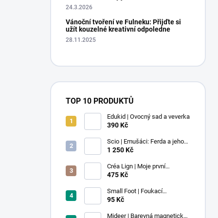
24.3.2026
Vánoční tvoření ve Fulneku: Přijďte si
užít kouzelné kreativní odpoledne
28.11.2025
TOP 10 PRODUKTŮ
Edukid | Ovocný sad a veverka
390 Kč
Scio | Emušáci: Ferda a jeho
mouchy (1. díl)
1 250 Kč
Créa Lign | Moje první
voskovky - 9 ks
475 Kč
Small Foot | Foukací
lokomotiva s balonkem 1 ks
95 Kč
Mideer | Barevná magnetická