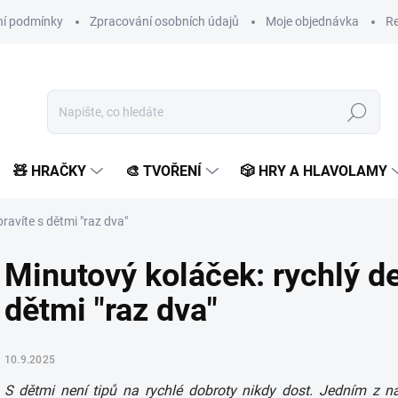
í podmínky
Zpracování osobních údajů
Moje objednávka
Re
Hledat
🧸 HRAČKY
🎨 TVOŘENÍ
🎲 HRY A HLAVOLAMY
ravíte s dětmi "raz dva"
Minutový koláček: rychlý de
dětmi "raz dva"
10.9.2025
S dětmi není tipů na rychlé dobroty nikdy dost. Jedním z na