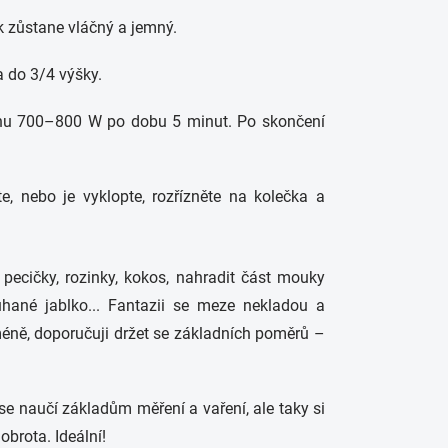
ak zůstane vláčný a jemný.
a do 3/4 výšky.
konu 700–800 W po dobu 5 minut. Po skončení
, nebo je vyklopte, rozřízněte na kolečka a
 pecičky, rozinky, kokos, nahradit část mouky
hané jablko... Fantazii se meze nekladou a
méně, doporučuji držet se základních poměrů –
e naučí základům měření a vaření, ale taky si
brota. Ideální!