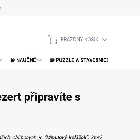
klamace a vrácení
O nás
BLOG
PRÁZDNÝ KOŠÍK
NÁKUPNÍ
KOŠÍK
🧠 NAUČNÉ
🧩 PUZZLE A STAVEBNICE
📚 KNI
zert připravíte s
šich oblíbených je "
Minutový koláček"
, který