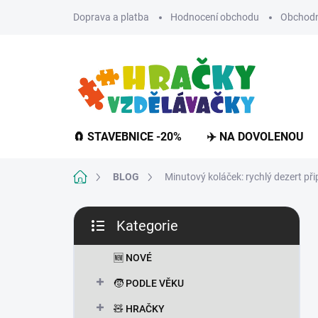
Přejít
Doprava a platba
Hodnocení obchodu
Obchodn
na
obsah
🧲 STAVEBNICE -20%
✈️ NA DOVOLENOU
Domů
BLOG
Minutový koláček: rychlý dezert přip
P
Kategorie
o
Přeskočit
s
kategorie
t
🆕 NOVÉ
r
🧒 PODLE VĚKU
a
n
🧸 HRAČKY