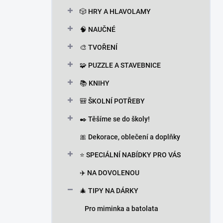
n
🎲 HRY A HLAVOLAMY
í
p
🧠 NAUČNÉ
a
n
🎨 TVOŘENÍ
e
🧩 PUZZLE A STAVEBNICE
l
📚 KNIHY
🎒 ŠKOLNÍ POTŘEBY
✒️ Těšíme se do školy!
🎀 Dekorace, oblečení a doplňky
⭐ SPECIÁLNÍ NABÍDKY PRO VÁS
✈️ NA DOVOLENOU
🎄 TIPY NA DÁRKY
Pro miminka a batolata