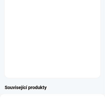
MŮŽEME
DORUČIT DO:
12.8.2026
MOŽNOSTI
DORUČENÍ
−
+
Přidat do košíku
Klasické papírové vystřihovánky a skládačky pro výrobu modelů
dopravních prostředků. Pro malé modeláře začátečníky. || Od 6 let
DETAILNÍ INFORMACE
ZEPTAT SE
HLÍDACÍ PES
Související produkty
VYROBENO V ČR