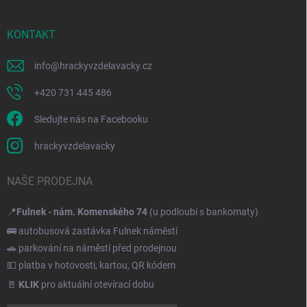
KONTAKT
info
@
hrackyvzdelavacky.cz
+420 731 445 486
Sledujte nás na Facebooku
hrackyvzdelavacky
NAŠE PRODEJNA
📍
Fulnek - nám. Komenského 74
(u podloubí s bankomaty)
🚌 autobusová zastávka Fulnek náměstí
🚗 parkování na náměstí před prodejnou
💵 platba v hotovosti, kartou, QR kódem
🚪
KLIK
pro aktuální otevírací dobu