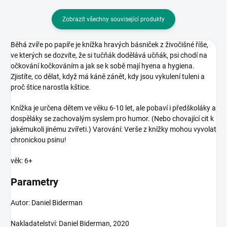
Zobrazit všechny související produkty
Běhá zvíře po papíře je knížka hravých básniček z živočišné říše,
ve kterých se dozvíte, že si tučňák dodělává učňák, psi chodí na
očkování kočkováním a jak se k sobě mají hyena a hygiena.
Zjistíte, co dělat, když má káně zánět, kdy jsou vykulení tuleni a
proč štice narostla kštice.
Knížka je určena dětem ve věku 6-10 let, ale pobaví i předškoláky a
dospěláky se zachovalým syslem pro humor. (Nebo chovající cit k
jakémukoli jinému zvířeti.) Varování: Verše z knížky mohou vyvolat
chronickou psinu!
věk: 6+
Parametry
Autor: Daniel Biderman
Nakladatelství: Daniel Biderman, 2020