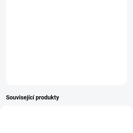
13.8.2026
MOŽNOSTI
DORUČENÍ
−
+
Přidat do košíku
KNIHA: Vtipné básničky doplněné povedenými ilustracemi pobaví
vaše děti i vás. || Od 6 let
DETAILNÍ INFORMACE
ZEPTAT SE
HLÍDACÍ PES
Související produkty
AKCE 🚨
POSLEDNÍ KUSY