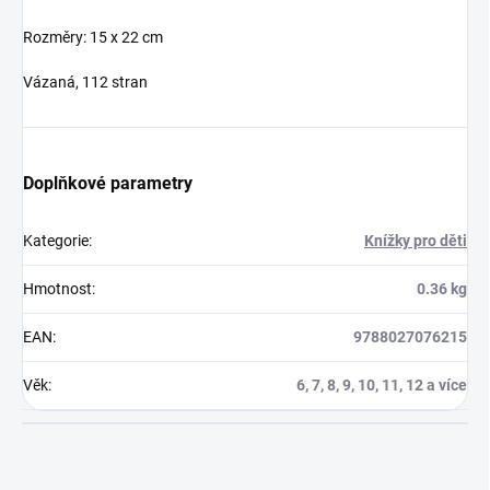
Rozměry:
15 x 22 cm
Vázaná, 112 stran
Doplňkové parametry
Kategorie
:
Knížky pro děti
Hmotnost
:
0.36 kg
EAN
:
9788027076215
Věk
:
6, 7, 8, 9, 10, 11, 12 a více