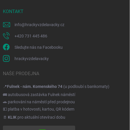
KONTAKT
info
@
hrackyvzdelavacky.cz
+420 731 445 486
Sledujte nás na Facebooku
hrackyvzdelavacky
NAŠE PRODEJNA
📍
Fulnek - nám. Komenského 74
(u podloubí s bankomaty)
🚌 autobusová zastávka Fulnek náměstí
🚗 parkování na náměstí před prodejnou
💵 platba v hotovosti, kartou, QR kódem
🚪
KLIK
pro aktuální otevírací dobu