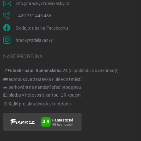
info
@
hrackyvzdelavacky.cz
+420 731 445 486
Sledujte nás na Facebooku
hrackyvzdelavacky
NAŠE PRODEJNA
📍
Fulnek - nám. Komenského 74
(u podloubí s bankomaty)
🚌 autobusová zastávka Fulnek náměstí
🚗 parkování na náměstí před prodejnou
💵 platba v hotovosti, kartou, QR kódem
🚪
KLIK
pro aktuální otevírací dobu