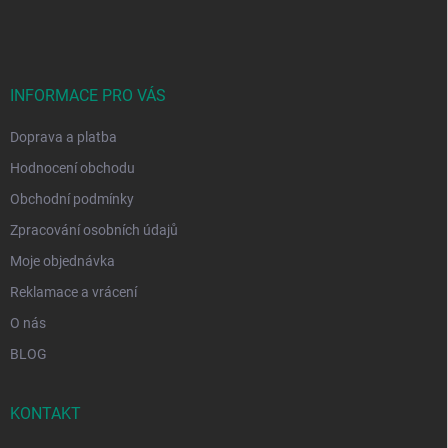
á
p
a
t
í
INFORMACE PRO VÁS
Doprava a platba
Hodnocení obchodu
Obchodní podmínky
Zpracování osobních údajů
Moje objednávka
Reklamace a vrácení
O nás
BLOG
KONTAKT