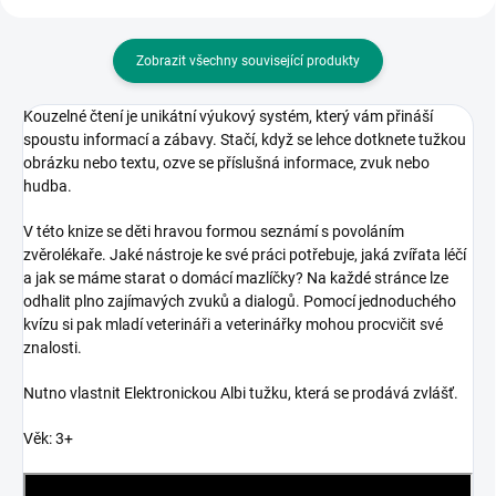
Zobrazit všechny související produkty
Kouzelné čtení je unikátní výukový systém, který vám přináší
spoustu informací a zábavy. Stačí, když se lehce dotknete tužkou
obrázku nebo textu, ozve se příslušná informace, zvuk nebo
hudba.
V této knize se děti hravou formou seznámí s povoláním
zvěrolékaře. Jaké nástroje ke své práci potřebuje, jaká zvířata léčí
a jak se máme starat o domácí mazlíčky? Na každé stránce lze
odhalit plno zajímavých zvuků a dialogů. Pomocí jednoduchého
kvízu si pak mladí veterináři a veterinářky mohou procvičit své
znalosti.
Nutno vlastnit Elektronickou Albi tužku, která se prodává zvlášť.
Věk: 3+