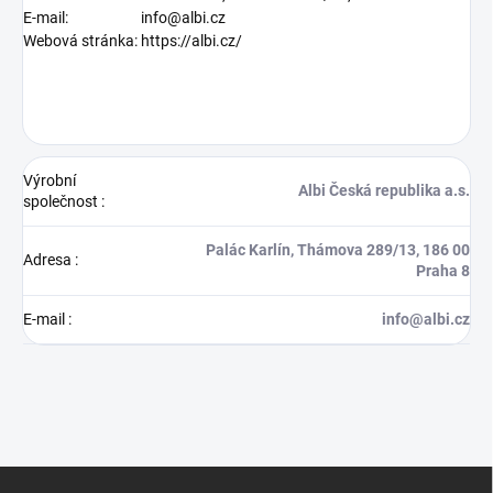
E-mail:
info@albi.cz
Webová stránka:
https://albi.cz/
Výrobní
Albi Česká republika a.s.
společnost
:
Palác Karlín, Thámova 289/13, 186 00
Adresa
:
Praha 8
E-mail
:
info@albi.cz
Z