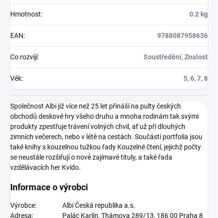
Hmotnost
:
0.2 kg
EAN
:
9788087958636
Co rozvíjí
:
Soustředění, Znalost
Věk
:
5, 6, 7, 8
Společnost Albi již více než 25 let přináší na pulty českých
obchodů deskové hry všeho druhu a mnoha rodinám tak svými
produkty zpestřuje trávení volných chvil, ať už při dlouhých
zimních večerech, nebo v létě na cestách. Součástí portfolia jsou
také knihy s kouzelnou tužkou řady Kouzelné čtení, jejichž počty
se neustále rozšiřují o nové zajímavé tituly, a také řada
vzdělávacích her Kvído.
Informace o výrobci
Výrobce:
Albi Česká republika a.s.
Adresa:
Palác Karlín, Thámova 289/13, 186 00 Praha 8