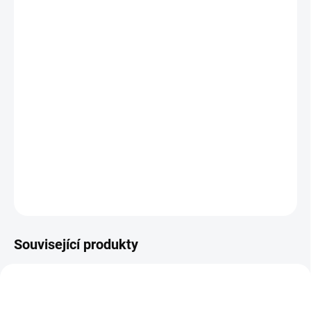
MŮŽEME
DORUČIT DO:
12.8.2026
MOŽNOSTI
DORUČENÍ
−
+
Přidat do košíku
Unikátní řada kouzelného čtení s elektronickou tužkou. || Věk 3+
DETAILNÍ INFORMACE
ZEPTAT SE
HLÍDACÍ PES
Související produkty
VYROBENO V ČR