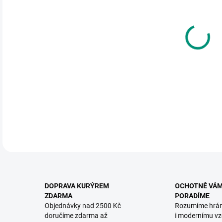
DO:
12.
MOŽ
Unik
DETA
DOPRAVA KURÝREM
OCHOTNĚ VÁ
ZDARMA
PORADÍME
Objednávky nad 2500 Kč
Rozumíme hrá
doručíme zdarma až
i modernímu vz