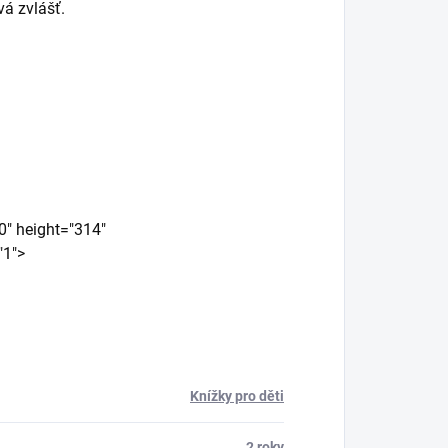
vá zvlášť.
0" height="314"
"1">
Knížky pro děti
2 roky