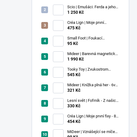
Scio | Emušáci: Ferda a jeho
mouchy (1. díl)
1 250 Kč
Créa Lign | Moje první
voskovky - 9 ks
475 Kč
Small Foot | Foukací
lokomotiva s balonkem 1 ks
95 Kč
Mideer | Barevná magnetická
stavebnice - 100 ks
1 990 Kč
Tooky Toy | Zvukostrom
Pastel
545 Kč
Mideer | Knížka plná her - 6v1 -
Dobrodružství v muzeu
321 Kč
Lesní svět | Fofrník - Z našich
lesů
330 Kč
Créa Lign | Moje první fixy - 8
ks
454 Kč
MiDeer | Vznášející se míček -
červený