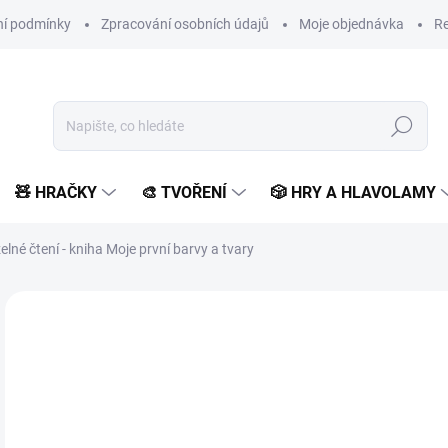
í podmínky
Zpracování osobních údajů
Moje objednávka
Re
Hledat
🧸 HRAČKY
🎨 TVOŘENÍ
🎲 HRY A HLAVOLAMY
zelné čtení - kniha Moje první barvy a tvary
Neohodnoceno
Podrobnosti hodnocení
ZNAČKA:
ALBI
3
367
Měr
SK
cena
MŮŽ