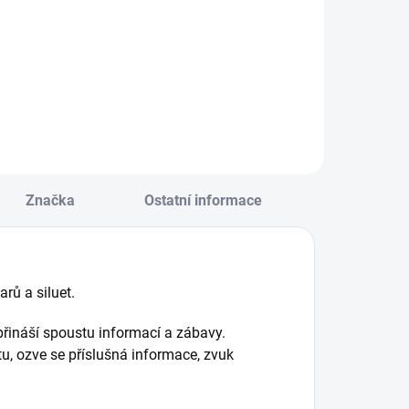
NIHA: Kouzelné
Zapojte smysly při
eporelo - najdi
prozkoumávání
oschovávané
této OPRAVDU
vary a nauč se je
VELKÉ knihy o
ozpoznávat! || Od
zvířátkách, která se
 roku
chystají spát.
Obsahuje různé
materiály a
zrcátko. || Od 1
Značka
Ostatní informace
roku
rů a siluet.
přináší spoustu informací a zábavy.
tu, ozve se příslušná informace, zvuk