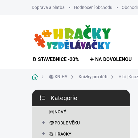
Přejít
Doprava a platba
Hodnocení obchodu
Obchodn
na
obsah
🧲 STAVEBNICE -20%
✈️ NA DOVOLENOU
Domů
📚 KNIHY
Knížky pro děti
Albi | Kou
P
Kategorie
o
Přeskočit
s
kategorie
t
🆕 NOVÉ
r
🧒 PODLE VĚKU
a
n
🧸 HRAČKY