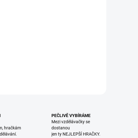
8.2026
NOSTI DORUČENÍ
−
+
Přidat do košíku
átní řada kouzelného čtení s elektronickou tužkou. || Věk 3+
ILNÍ INFORMACE
ZEPTAT SE
HLÍDACÍ PES
M
PEČLIVĚ VYBÍRÁME
Mezi vzdělávačky se
m, hračkám
dostanou
dělávání.
jen ty NEJLEPŠÍ HRAČKY.