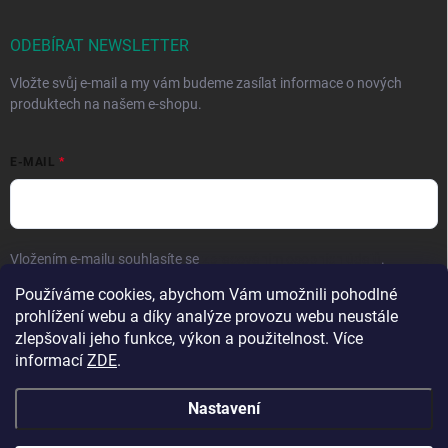
ODEBÍRAT NEWSLETTER
Vložte svůj e-mail a my vám budeme zasílat informace o nových
produktech na našem e-shopu.
E-MAIL
Vložením e-mailu souhlasíte se
zpracováním osobních údajů
.
Používáme cookies, abychom Vám umožnili pohodlné
Přihlásit se
prohlížení webu a díky analýze provozu webu neustále
zlepšovali jeho funkce, výkon a použitelnost. Více
informací
ZDE
.
Nastavení