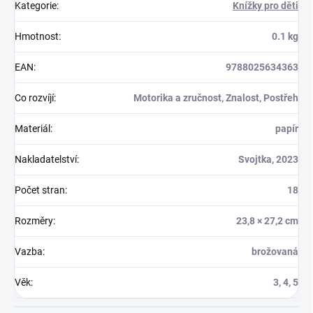
Kategorie
:
Knížky pro děti
Hmotnost
:
0.1 kg
EAN
:
9788025634363
Co rozvíjí
:
Motorika a zručnost, Znalost, Postřeh
Materiál
:
papír
Nakladatelství
:
Svojtka, 2023
Počet stran
:
18
Rozměry
:
23,8 × 27,2 cm
Vazba
:
brožovaná
Věk
:
3, 4, 5