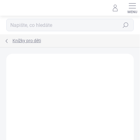
Přejít
na
obsah
Hledat
Knížky pro děti
Podrobnosti hodnocení
Neohodnoceno
ZNAČKA:
SVOJTKA & CO.