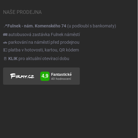
NAŠE PRODEJNA
📍
Fulnek - nám. Komenského 74
(u podloubí s bankomaty)
🚌 autobusová zastávka Fulnek náměstí
🚗 parkování na náměstí před prodejnou
💵 platba v hotovosti, kartou, QR kódem
🚪
KLIK
pro aktuální otevírací dobu