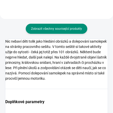
Zobrazit všechny související produkty
Nic nebaví děti tolik jako hledání obrázků a dolepování samolepek
na stránky pracovního sešitu. V tomto sešitě si takové aktivity
užije do sytosti - čeká jej totiž přes 101 obrázků. Některé bude
nejprve hledat, další pak nalepí. Na každé dvojstraně objeví šatník
princezny, královskou snídani, hraní v zahradách či procházku v
lese. Při plnění úkolů a zodpovídání otázek se děti naučí, jak se co
nazývá. Pomocí dolepování samolepek na správné místo si také
procvičí jemnou motoriku.
Doplňkové parametry