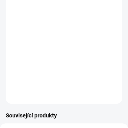
DORUČIT DO:
12.8.2026
MOŽNOSTI
DORUČENÍ
−
+
Přidat do košíku
Sešit plný aktivit pro rozvoj dovedností, znalostí a jemné motoriky.
Hledejte, dolepujte, plňte úkoly a odpovídejte na otázky. || Od 3 let
DETAILNÍ INFORMACE
ZEPTAT SE
HLÍDACÍ PES
Související produkty