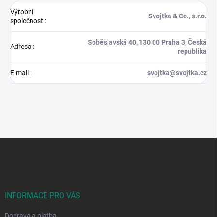
Výrobní
Svojtka & Co., s.r.o.
společnost
:
Soběslavská 40, 130 00 Praha 3, Česká
Adresa
:
republika
E-mail
:
svojtka@svojtka.cz
Z
á
p
a
t
í
INFORMACE PRO VÁS
Doprava a platba