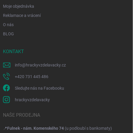
Moje objednávka
Reklamace a vrácení
O nás
BLOG
KONTAKT
info
@
hrackyvzdelavacky.cz
+420 731 445 486
Sledujte nás na Facebooku
hrackyvzdelavacky
NAŠE PRODEJNA
📍
Fulnek - nám. Komenského 74
(u podloubí s bankomaty)