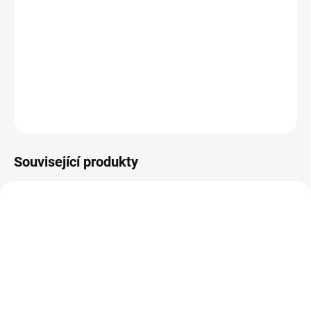
−
+
Přidat do košíku
Vilac | Dřevěná tahací hračka Kosmonaut
DETAILNÍ INFORMACE
ZEPTAT SE
HLÍDACÍ PES
Související produkty
VYROBENO V ČR
VYROBENO V ČR
SKLADEM
SKLADEM
(>2 KS)
(2 KS)