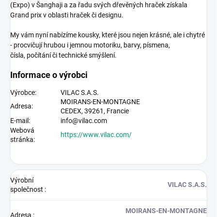
(Expo) v Šanghaji a za řadu svých dřevěných hraček získala
Grand prix v oblasti hraček či designu.
My vám nyní nabízíme kousky, které jsou nejen krásné, ale i chytré
- procvičují hrubou i jemnou motoriku, barvy, písmena,
čísla, počítání či technické smýšlení.
Informace o výrobci
Výrobce:
VILAC S.A.S.
MOIRANS-EN-MONTAGNE
Adresa:
CEDEX,
39261,
Francie
E-mail:
info@vilac.com
Webová
https://www.vilac.com/
stránka:
Výrobní
VILAC S.A.S.
společnost
:
MOIRANS-EN-MONTAGNE
Adresa
: