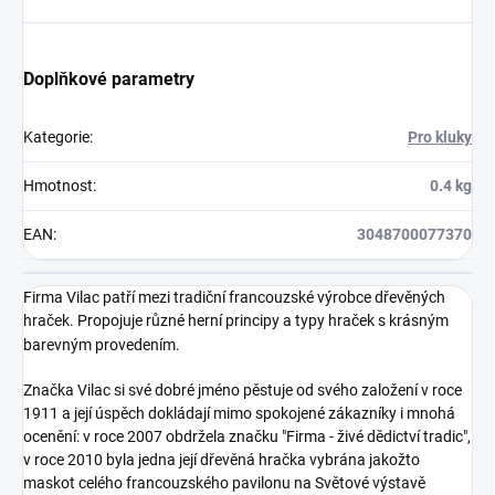
Doplňkové parametry
Kategorie
:
Pro kluky
Hmotnost
:
0.4 kg
EAN
:
3048700077370
Firma Vilac patří mezi tradiční francouzské výrobce dřevěných
hraček. Propojuje různé herní principy a typy hraček s krásným
barevným provedením.
Značka Vilac si své dobré jméno pěstuje od svého založení v roce
1911 a její úspěch dokládají mimo spokojené zákazníky i mnohá
ocenění: v roce 2007 obdržela značku "Firma - živé dědictví tradic",
v roce 2010 byla jedna její dřevěná hračka vybrána jakožto
maskot celého francouzského pavilonu na Světové výstavě