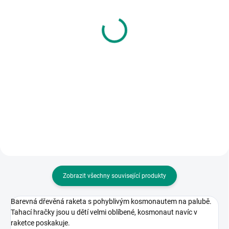
Efko | Peníze dětské
Detoa | Krtek a mrkací
EURO
auto
60 Kč
621 Kč
Do košíku
Do košíku
Evropské platidlo do her nebo
Dřevěné tahací autíčko s Krtkem.
obchůdku pro děti. | Od 5 let
|| Věk 3+
Zobrazit všechny související produkty
Barevná dřevěná raketa s pohyblivým kosmonautem na palubě.
Tahací hračky jsou u dětí velmi oblíbené, kosmonaut navíc v
raketce poskakuje.