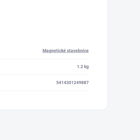
Magnetické stavebnice
1.2 kg
5414301249887