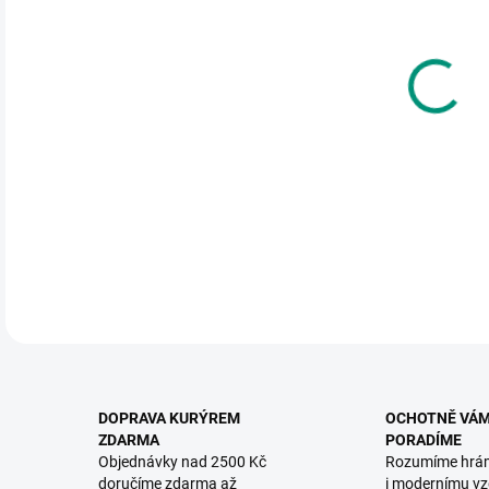
DO:
12.
MOŽ
Smar
(22 d
DETA
DOPRAVA KURÝREM
OCHOTNĚ VÁ
ZDARMA
PORADÍME
Objednávky nad 2500 Kč
Rozumíme hrá
doručíme zdarma až
i modernímu vz