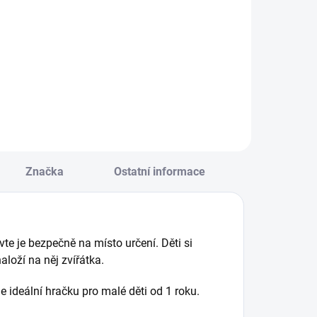
Do košíku
Kuličková dráha
lasický dřevěný
vytvořená pro
láček s barevným
menší děti, s
ákladem. || Věk
opravdu velkými,
8m+
různobarevnými
díly a chrastícími
kuličkami. || Od 1,5
roku
Značka
Ostatní informace
vte je bezpečně na místo určení. Děti si
aloží na něj zvířátka.
ideální hračku pro malé děti od 1 roku.