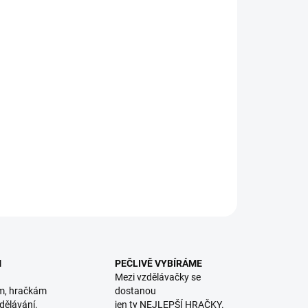
8.2026
NOSTI DORUČENÍ
−
+
Přidat do košíku
tMax | Magnetická stavebnice Můj první vláček se zvířátky
ílů)
ILNÍ INFORMACE
ZEPTAT SE
HLÍDACÍ PES
M
PEČLIVĚ VYBÍRÁME
Mezi vzdělávačky se
m, hračkám
dostanou
dělávání.
jen ty NEJLEPŠÍ HRAČKY.