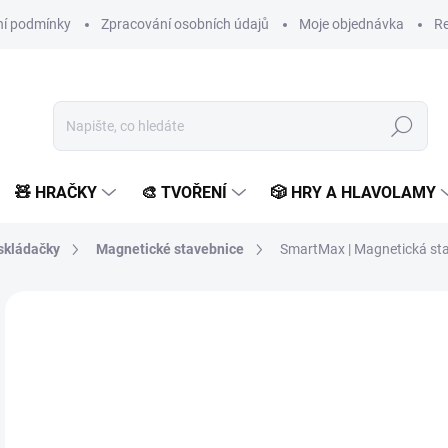
í podmínky
Zpracování osobních údajů
Moje objednávka
Re
Hledat
🧸 HRAČKY
🎨 TVOŘENÍ
🎲 HRY A HLAVOLAMY
skládačky
Magnetické stavebnice
SmartMax | Magnetická stav
2 hodnocení
Podrobnosti hodnocení
ZNAČKA:
SMARTMAX
9
743
Měr
SK
cena
MŮŽ