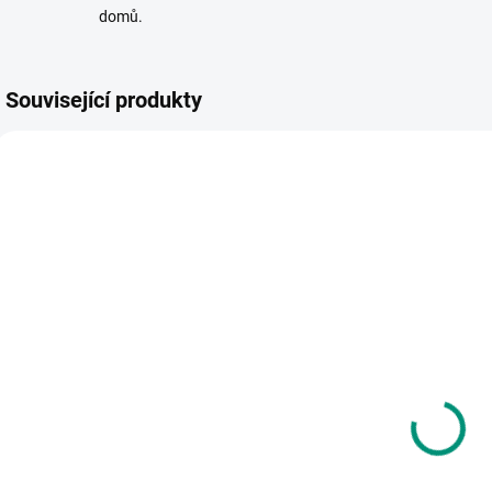
domů.
Související produkty
VYROBENO V ČR
POSLEDNÍ KUSY
SKLADEM
SKLADEM
(>2 KS)
(1 KS)
Efko | Peníze
Vilac |
C
dětské EURO
Multifunkční
D
hračka
60 Kč
Vesmírné
795 Kč
počítání
Do košíku
Do košíku