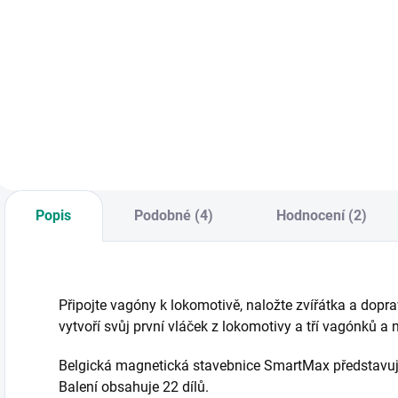
Evropské
platidlo do her nebo
Dřevěná motorická
K
obchůdku pro děti. |
a didaktická hračka
v
Od 5 let
s množstvím
n
pohyblivých prvků.
1
|| Věk 18m+
Popis
Podobné (4)
Hodnocení (2)
Připojte vagóny k lokomotivě, naložte zvířátka a dopra
vytvoří svůj první vláček z lokomotivy a tří vagónků a n
Belgická magnetická stavebnice SmartMax představuje 
Balení obsahuje 22 dílů.