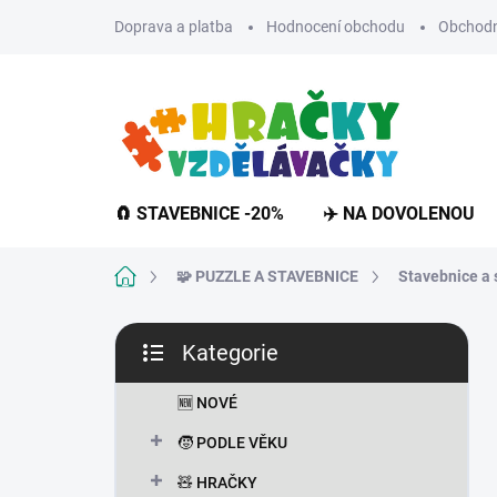
Přejít
Doprava a platba
Hodnocení obchodu
Obchodn
na
obsah
🧲 STAVEBNICE -20%
✈️ NA DOVOLENOU
Domů
🧩 PUZZLE A STAVEBNICE
Stavebnice a 
P
Kategorie
o
Přeskočit
s
kategorie
t
🆕 NOVÉ
r
🧒 PODLE VĚKU
a
n
🧸 HRAČKY