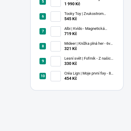
stavebnice - 100 ks
1 990 Kč
Tooky Toy | Zvukostrom
Pastel
545 Kč
Albi | Kvído - Magnetická
zvířátka: Farma
719 Kč
Mideer | Knížka plná her - 6v1 -
Dobrodružství v muzeu
321 Kč
Lesní svět | Fofrník - Z našich
lesů
330 Kč
Créa Lign | Moje první fixy - 8
ks
454 Kč