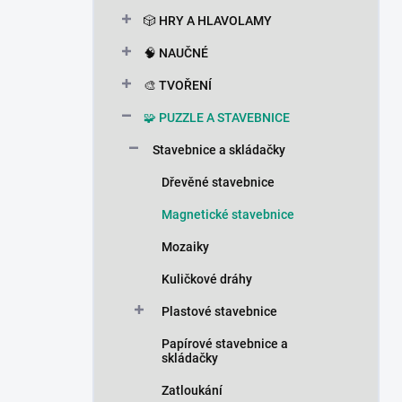
n
🎲 HRY A HLAVOLAMY
í
p
🧠 NAUČNÉ
a
n
🎨 TVOŘENÍ
e
🧩 PUZZLE A STAVEBNICE
l
Stavebnice a skládačky
Dřevěné stavebnice
Magnetické stavebnice
Mozaiky
Kuličkové dráhy
Plastové stavebnice
Papírové stavebnice a
skládačky
Zatloukání