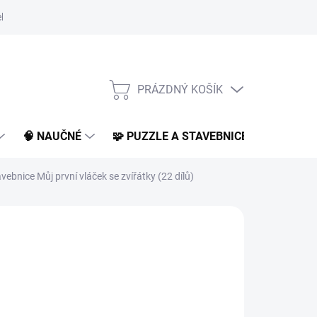
klamace a vrácení
O nás
BLOG
PRÁZDNÝ KOŠÍK
NÁKUPNÍ
KOŠÍK
🧠 NAUČNÉ
🧩 PUZZLE A STAVEBNICE
📚 KNI
ebnice Můj první vláček se zvířátky (22 dílů)
99 Kč
899 Kč
 Kč bez DPH
ná
LADEM
(1 KS)
:
EME DORUČIT