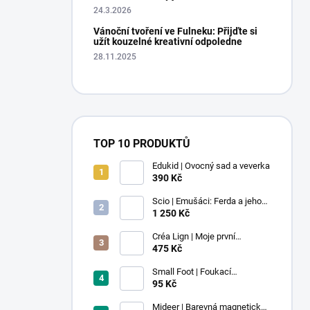
24.3.2026
Vánoční tvoření ve Fulneku: Přijďte si
užít kouzelné kreativní odpoledne
28.11.2025
TOP 10 PRODUKTŮ
Edukid | Ovocný sad a veverka
390 Kč
Scio | Emušáci: Ferda a jeho
mouchy (1. díl)
1 250 Kč
Créa Lign | Moje první
voskovky - 9 ks
475 Kč
Small Foot | Foukací
lokomotiva s balonkem 1 ks
95 Kč
Mideer | Barevná magnetická