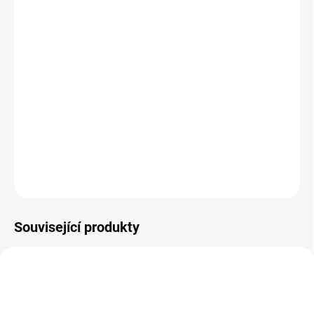
11.8.2026
MOŽNOSTI
DORUČENÍ
−
+
Přidat do košíku
Obrázkové čtení se sluníčkem a spoustou hádanek. || Od 4 let
DETAILNÍ INFORMACE
ZEPTAT SE
HLÍDACÍ PES
Související produkty
VÁNOCE 🎄