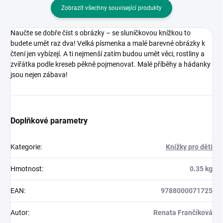
Zobrazit všechny související produkty
Naučte se dobře číst s obrázky – se sluníčkovou knížkou to
budete umět raz dva! Velká písmenka a malé barevné obrázky k
čtení jen vybízejí. A ti nejmenší zatím budou umět věci, rostliny a
zvířátka podle kreseb pěkně pojmenovat. Malé příběhy a hádanky
jsou nejen zábava!
Doplňkové parametry
Kategorie
:
Knížky pro děti
Hmotnost
:
0.35 kg
EAN
:
9788000071725
Autor
:
Renata Frančíková