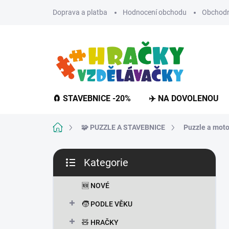
Přejít
Doprava a platba
Hodnocení obchodu
Obchodn
na
obsah
🧲 STAVEBNICE -20%
✈️ NA DOVOLENOU
Domů
🧩 PUZZLE A STAVEBNICE
Puzzle a moto
P
Kategorie
o
Přeskočit
s
kategorie
t
🆕 NOVÉ
r
🧒 PODLE VĚKU
a
n
🧸 HRAČKY