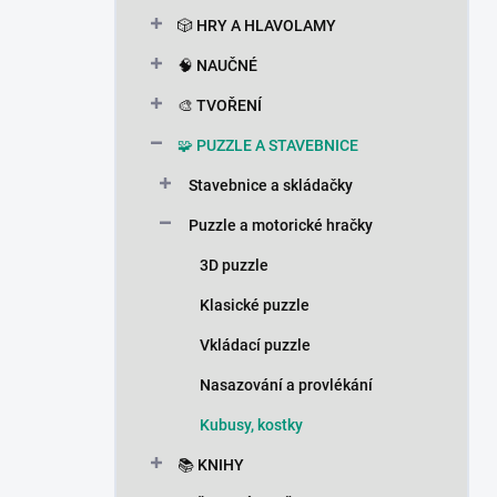
n
🎲 HRY A HLAVOLAMY
í
p
🧠 NAUČNÉ
a
n
🎨 TVOŘENÍ
e
🧩 PUZZLE A STAVEBNICE
l
Stavebnice a skládačky
Puzzle a motorické hračky
3D puzzle
Klasické puzzle
Vkládací puzzle
Nasazování a provlékání
Kubusy, kostky
📚 KNIHY