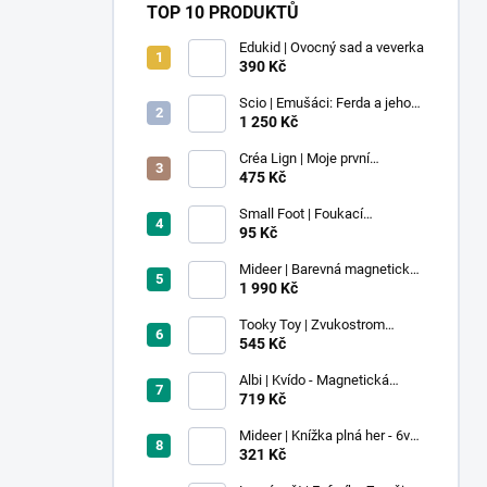
TOP 10 PRODUKTŮ
Edukid | Ovocný sad a veverka
390 Kč
Scio | Emušáci: Ferda a jeho
mouchy (1. díl)
1 250 Kč
Créa Lign | Moje první
voskovky - 9 ks
475 Kč
Small Foot | Foukací
lokomotiva s balonkem 1 ks
95 Kč
Mideer | Barevná magnetická
stavebnice - 100 ks
1 990 Kč
Tooky Toy | Zvukostrom
Pastel
545 Kč
Albi | Kvído - Magnetická
zvířátka: Farma
719 Kč
Mideer | Knížka plná her - 6v1 -
Dobrodružství v muzeu
321 Kč