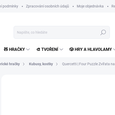
í podmínky
Zpracování osobních údajů
Moje objednávka
Re
Hledat
🧸 HRAČKY
🎨 TVOŘENÍ
🎲 HRY A HLAVOLAMY
rické hračky
Kubusy, kostky
Quercetti | Four Puzzle Zvířata na
Neohodnoceno
Podrobnosti hodnocení
ZNAČKA:
QUERCETTI
6
515
Měr
SK
cena
MŮŽ