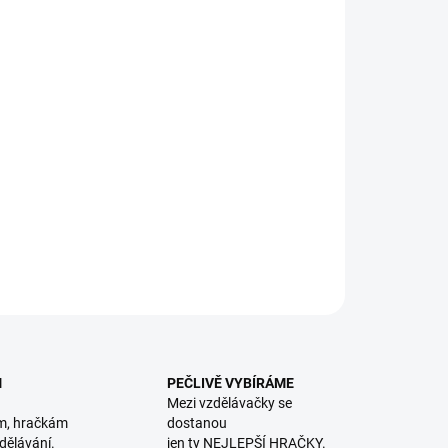
8.2026
NOSTI DORUČENÍ
−
+
Přidat do košíku
av obrázek zvířete z dřevěných bloků, můžeš nastojato či
ato. || Od 2 let
ILNÍ INFORMACE
ZEPTAT SE
HLÍDACÍ PES
M
PEČLIVĚ VYBÍRÁME
Mezi vzdělávačky se
m, hračkám
dostanou
dělávání.
jen ty NEJLEPŠÍ HRAČKY.