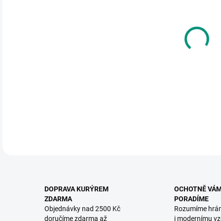
DO:
11.
MOŽ
Sest
nalež
DETA
DOPRAVA KURÝREM
OCHOTNĚ VÁ
ZDARMA
PORADÍME
Objednávky nad 2500 Kč
Rozumíme hrá
doručíme zdarma až
i modernímu vz