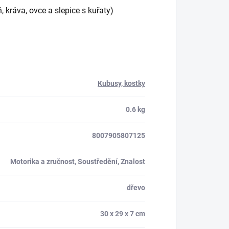
 kráva, ovce a slepice s kuřaty)
Kubusy, kostky
0.6 kg
8007905807125
Motorika a zručnost, Soustředění, Znalost
dřevo
30 x 29 x 7 cm