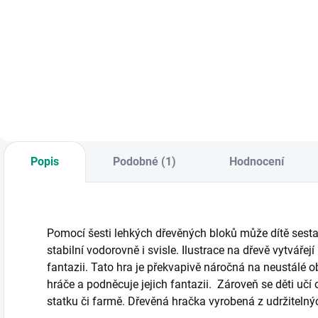
Čtyři dřevěné
Zábavné puzzle s
Š
kostky s obrázky
otočnými kostkami
d
domácích zvířátek.
v dřevěném rámu s
p
|| Od 2 let
motivy zvířátek. ||
v
Od 2 let
o
O
Popis
Podobné (1)
Hodnocení
Pomocí šesti lehkých dřevěných bloků může dítě sestav
stabilní vodorovně i svisle. Ilustrace na dřevě vytvářej
fantazii. Tato hra je překvapivě náročná na neustálé o
hráče a podněcuje jejich fantazii. Zároveň se děti uč
statku či farmě. Dřevěná hračka vyrobená z udržitelný