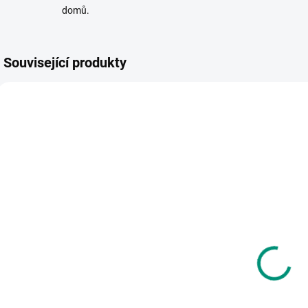
domů.
Související produkty
NAŠE FOTKY
SKLADEM
SKLADEM
(>2 KS)
(>2 KS)
Djeco |
Djeco |
Q
Dřevěné
Dřevěné
F
kostky
obracecí
F
Zvířátka ze
kostky
z
295 Kč
267 Kč
statku
Tournibist
Do košíku
Do košíku