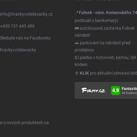
📍
Fulnek - nám. Komenského 7
info
@
hrackyvzdelavacky.cz
podloubí s bankomaty)
+420 731 445 486
🚌 autobusová zastávka Fulnek
náměstí
Sledujte nás na Facebooku
🚗 parkování na náměstí před
hrackyvzdelavacky
prodejnou
💵 platba v hotovosti, kartou, QR
kódem
🚪
KLIK
pro aktuální otevírací do
ce o nových produktech na