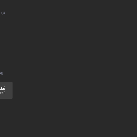
4
(u
bu