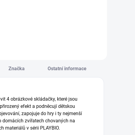
est lehkých
Čtyři různé druhy
řevěných bloků
plastových kostek
ro horizontální a
pro děti, které u
ertikální skládání
nich rozvijí
brázků zvířat. ||
motoriku a fantazii.
d 2 let
|| Od 6 měsíců
Značka
Ostatní informace
it 4 obrázkové skládačky, které jsou
í přirozený efekt a podněcují dětskou
bjevování, zapojuje do hry i ty nejmenší
í o domácích zvířatech chovaných na
ch materiálů v sérii PLAYBIO.