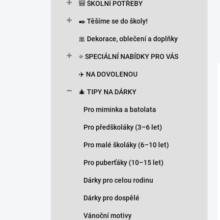
🎒 ŠKOLNÍ POTŘEBY
✒️ Těšíme se do školy!
🎀 Dekorace, oblečení a doplňky
⭐ SPECIÁLNÍ NABÍDKY PRO VÁS
✈️ NA DOVOLENOU
🎄 TIPY NA DÁRKY
Pro miminka a batolata
Pro předškoláky (3–6 let)
Pro malé školáky (6–10 let)
Pro puberťáky (10–15 let)
Dárky pro celou rodinu
Dárky pro dospělé
Vánoční motivy