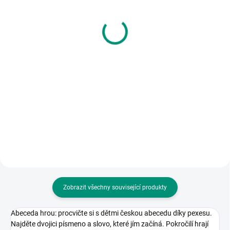
Poketo | Hra
kartičky Abeceda nejen
Písmenožrout
pro školáky
100 Kč
275 Kč
Do košíku
Detail
Jednoduchá hra na procvičování
Sada barevných kartiček s
české abecedy, slovní zásoby i
písmeny je vhodná pro všechny
pro logopedická cvičení. || Od 5
začínající čtenářky a čtenáře. ||
let
Od 5 let
Zobrazit všechny související produkty
Abeceda hrou: procvičte si s dětmi českou abecedu díky pexesu.
Najděte dvojici písmeno a slovo, které jím začíná. Pokročilí hrají