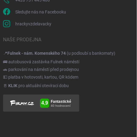
Sledujte nás na Facebooku
hrackyvzdelavacky
NAŠE PRODEJNA
📍
Fulnek - nám. Komenského 74
(u podloubí s bankomaty)
🚌 autobusová zastávka Fulnek náměstí
🚗 parkování na náměstí před prodejnou
💵 platba v hotovosti, kartou, QR kódem
🚪
KLIK
pro aktuální otevírací dobu