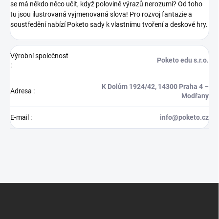
se má někdo něco učit, když polovině výrazů nerozumí? Od toho
tu jsou ilustrovaná vyjmenovaná slova! Pro rozvoj fantazie a
soustředění nabízí Poketo sady k vlastnímu tvoření a deskové hry.
Výrobní společnost
Poketo edu s.r.o.
:
K Dolům 1924/42, 14300 Praha 4 –
Adresa
:
Modřany
E-mail
:
info@poketo.cz
Z
á
p