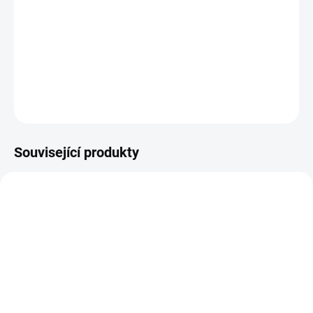
Procvičte si s dětmi českou abecedu s pexesem. Hrajte si se slovy.
|| Od 5 let
DETAILNÍ INFORMACE
ZEPTAT SE
HLÍDACÍ PES
Související produkty
VYROBENO V ČR
VYROBENO V ČR
SKLADEM
MOMENTÁLNĚ NEDOSTUPNÉ
(2 KS)
Poketo | Vzdělávací