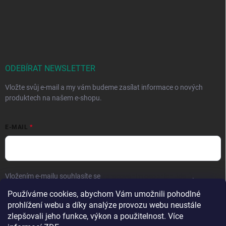
ODEBÍRAT NEWSLETTER
Vložte svůj e-mail a my vám budeme zasílat informace o nových
produktech na našem e-shopu.
E-MAIL
Vložením e-mailu souhlasíte se
zpracováním osobních údajů
.
Používáme cookies, abychom Vám umožnili pohodlné
Přihlásit se
prohlížení webu a díky analýze provozu webu neustále
zlepšovali jeho funkce, výkon a použitelnost. Více