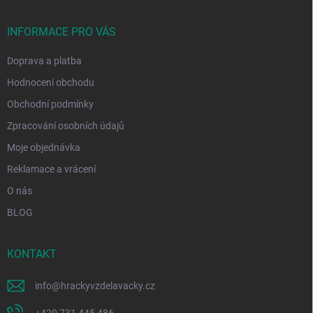
a
t
í
INFORMACE PRO VÁS
Doprava a platba
Hodnocení obchodu
Obchodní podmínky
Zpracování osobních údajů
Moje objednávka
Reklamace a vrácení
O nás
BLOG
KONTAKT
info
@
hrackyvzdelavacky.cz
+420 731 445 486