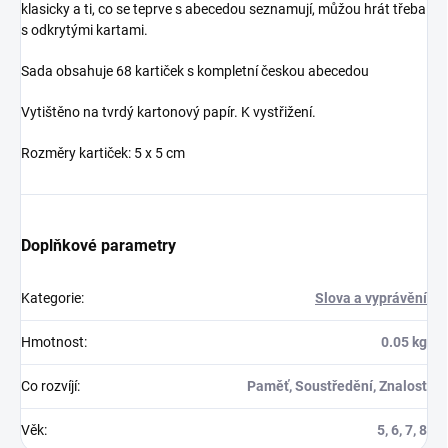
klasicky a ti, co se teprve s abecedou seznamují, můžou hrát třeba
s odkrytými kartami.
Sada obsahuje 68 kartiček s kompletní českou abecedou
Vytištěno na tvrdý kartonový papír. K vystřižení.
Rozměry kartiček: 5 x 5 cm
Doplňkové parametry
Kategorie
:
Slova a vyprávění
Hmotnost
:
0.05 kg
Co rozvíjí
:
Paměť, Soustředění, Znalost
Věk
:
5, 6, 7, 8