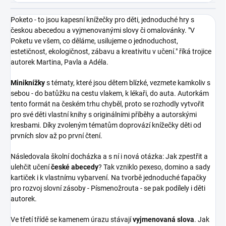
Poketo - to jsou kapesní knížečky pro děti, jednoduché hry s
českou abecedou a vyjmenovanými slovy či omalovánky. "V
Poketu ve všem, co děláme, usilujeme o jednoduchost,
estetičnost, ekologičnost, zábavu a kreativitu v učení." říká trojice
autorek Martina, Pavla a Adéla.
Miniknížky
s tématy, které jsou dětem blízké, vezmete kamkoliv s
sebou - do batůžku na cestu vlakem, k lékaři, do auta. Autorkám
tento formát na českém trhu chyběl, proto se rozhodly vytvořit
pro své děti vlastní knihy s originálními příběhy a autorskými
kresbami. Díky zvoleným tématům doprovází knížečky
děti od
prvních slov až po první čtení.
Následovala školní docházka a s ní i nová otázka: Jak
zpestřit a
ulehčit učení
české abecedy
? Tak vzniklo pexeso, domino a sady
kartiček i k vlastnímu
vybarvení. Na tvorbě jednoduché ťapačky
pro rozvoj slovní zásoby - Písmenožrouta - se pak podílely i děti
autorek.
Ve třetí třídě se kamenem úrazu stávají
vyjmenovaná slova
. Jak