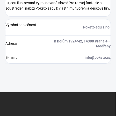
tu jsou ilustrovaná vyjmenovaná slova! Pro rozvoj fantazie a
soustředění nabízí Poketo sady k vlastnímu tvoření a deskové hry.
Výrobní společnost
Poketo edu s.r.o.
:
K Dolům 1924/42, 14300 Praha 4 –
Adresa
:
Modřany
E-mail
:
info@poketo.cz
Z
á
p
a