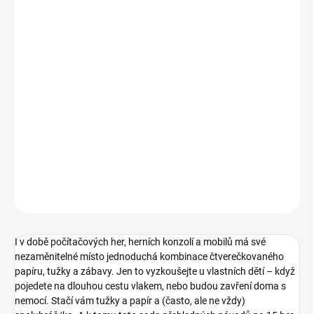
12.8.2026
MOŽNOSTI
DORUČENÍ
−
+
Přidat do košíku
Ilustrované návody na 15 her, ke kterým vám stačí tužky či
pastelky a čtverečkovaný papír. Skvělé i na cesty. || Od 5 a 6 let
DETAILNÍ INFORMACE
ZEPTAT SE
HLÍDACÍ PES
I v době počítačových her, herních konzolí a mobilů má své
nezaměnitelné místo jednoduchá kombinace čtverečkovaného
papíru, tužky a zábavy. Jen to vyzkoušejte u vlastních dětí – když
pojedete na dlouhou cestu vlakem, nebo budou zavření doma s
nemocí. Stačí vám tužky a papír a (často, ale ne vždy)