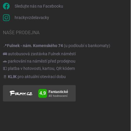
Sledujte nás na Facebooku
hrackyvzdelavacky
NAŠE PRODEJNA
📍
Fulnek - nám. Komenského 74
(u podloubí s bankomaty)
🚌 autobusová zastávka Fulnek náměstí
🚗 parkování na náměstí před prodejnou
💵 platba v hotovosti, kartou, QR kódem
🚪
KLIK
pro aktuální otevírací dobu