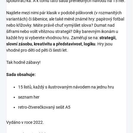
spoluhráč/ka. A k tomu tato sada přehledných návodů na 15 her.
Najdete mezi nimi pár klasik v podobě piškvorek (v rozmanitých
variantách) či šibenice, ale také méně známé hry: papírový fotbal
nebo křížovky. Máte právě chuť vymýšlet slova? Dumat nad
šiframi nebo volit vítěznou strategii? Díky barevným ikonám u
každé hry si vyberete vhodnou hru. Zaměřují se na:
strategii,
slovní zásobu, kreativitu a představivost, logiku
. Hry jsou
vhodné pro děti od pěti či šesti let.
Tak hodně zábavy!
Sada obsahuje:
15 listů, každý s ilustrovaným návodem na jednu hru
seznam her
retro-čtverečkovaný sešit A5
Vydáno v roce 2022.