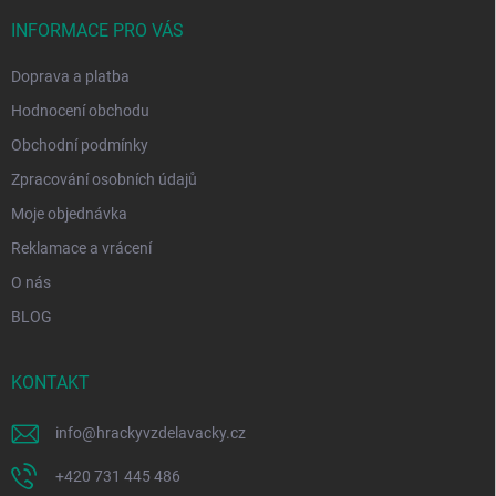
t
í
INFORMACE PRO VÁS
Doprava a platba
Hodnocení obchodu
Obchodní podmínky
Zpracování osobních údajů
Moje objednávka
Reklamace a vrácení
O nás
BLOG
KONTAKT
info
@
hrackyvzdelavacky.cz
+420 731 445 486