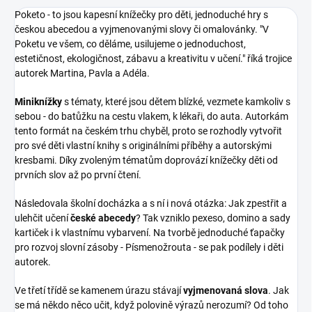
Poketo - to jsou kapesní knížečky pro děti, jednoduché hry s
českou abecedou a vyjmenovanými slovy či omalovánky. "V
Poketu ve všem, co děláme, usilujeme o jednoduchost,
estetičnost, ekologičnost, zábavu a kreativitu v učení." říká trojice
autorek Martina, Pavla a Adéla.
Miniknížky
s tématy, které jsou dětem blízké, vezmete kamkoliv s
sebou - do batůžku na cestu vlakem, k lékaři, do auta. Autorkám
tento formát na českém trhu chyběl, proto se rozhodly vytvořit
pro své děti vlastní knihy s originálními příběhy a autorskými
kresbami. Díky zvoleným tématům doprovází knížečky
děti od
prvních slov až po první čtení.
Následovala školní docházka a s ní i nová otázka: Jak
zpestřit a
ulehčit učení
české abecedy
? Tak vzniklo pexeso, domino a sady
kartiček i k vlastnímu
vybarvení. Na tvorbě jednoduché ťapačky
pro rozvoj slovní zásoby - Písmenožrouta - se pak podílely i děti
autorek.
Ve třetí třídě se kamenem úrazu stávají
vyjmenovaná slova
. Jak
se má někdo něco učit, když polovině výrazů nerozumí? Od toho