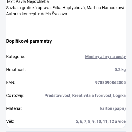
Text: Pavla Nejezchleba
Sazba a grafická úprava: Erika Huptychová, Martina Hamouzová
Autorka konceptu: Adéla Švecová
Doplňkové parametry
Kategorie
:
Minihry a hry na cesty
Hmotnost
:
0.2 kg
EAN
:
9788090862005
Co rozvíjí
:
Představivost, Kreativita a tvořivost, Logika
Materiál
:
karton (papír)
Věk
:
5, 6, 7, 8, 9, 10, 11, 12 a více