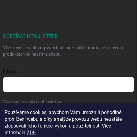
ODEBÍRAT NEWSLETTER
Vložte svůj e-mail a my vám budeme zasílat informace o nových
produktech na našem e-shopu.
E-MAIL
Vložením e-mailu souhlasíte se
zpracováním osobních údajů
.
Používáme cookies, abychom Vám umožnili pohodlné
Přihlásit se
prohlížení webu a díky analýze provozu webu neustále
zlepšovali jeho funkce, výkon a použitelnost. Více
informací
ZDE
.