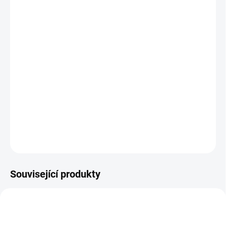
10.8.2026
MOŽNOSTI
DORUČENÍ
−
+
Přidat do košíku
Sešit Tě naučí, jak číst mapu a orientovat se v přírodě. Jedeme na
výlet! || Od 6 let
DETAILNÍ INFORMACE
ZEPTAT SE
HLÍDACÍ PES
Související produkty
POSLEDNÍ KUSY