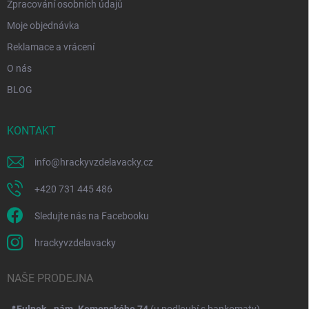
Zpracování osobních údajů
Moje objednávka
Reklamace a vrácení
O nás
BLOG
KONTAKT
info
@
hrackyvzdelavacky.cz
+420 731 445 486
Sledujte nás na Facebooku
hrackyvzdelavacky
NAŠE PRODEJNA
📍
Fulnek - nám. Komenského 74
(u podloubí s bankomaty)