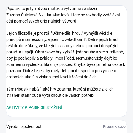
Pipasik, to je tým dvou matek a výtvarnic ve složení
Zuzana Šuleková & Jitka Musilová, které se rozhodly vzdělávat
děti pomocí svých originálních výtvorů.
Jejich filozofie je prostá: "Učíme děti hrou." Vymýšlí věci dle
principů montessori „Já jsem to zvládl sám“. Děti v jejich hrách
řeší drobné úkoly, ve kterých si samy nebo s pomocí dospělých
poradí a uspějí. Obrázkové hry vytváří jednoduše a srozumitelně,
aby je pochopily a zvládly i menší děti. Nemusíte vždy dojít ke
zdárnému výsledku, hlavní je proces. Chyba bývá přítel na cestě k
poznání. Důležité je, aby měly děti pocit úspěchu po vyřešení
drobných úkolů a získaly motivaci k řešení dalších.
Tým Pipasik nabízí také hry zdarma, které si můžete z jejich
stránek stáhnout a vytisknout dle vašich potřeb.
AKTIVITY PIPASIK SE STAŽENÍ
Výrobní společnost
:
Pipasik s.r.o.