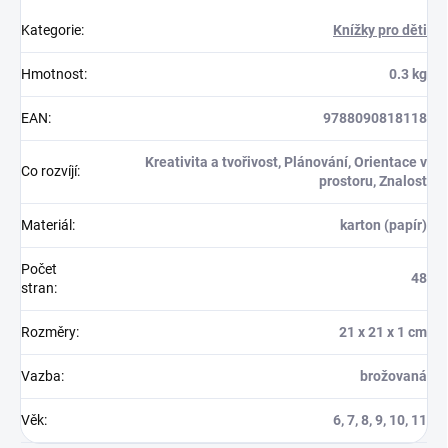
Kategorie
:
Knížky pro děti
Hmotnost
:
0.3 kg
EAN
:
9788090818118
Kreativita a tvořivost, Plánování, Orientace v
Co rozvíjí
:
prostoru, Znalost
Materiál
:
karton (papír)
Počet
48
stran
:
Rozměry
:
21 x 21 x 1 cm
Vazba
:
brožovaná
Věk
:
6, 7, 8, 9, 10, 11