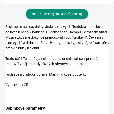
Zobrazit všechny související produkty
Sešit nejen na prázdniny. Jedeme na výlet! Tentokrát to nebude
do hotelu nebo k babičce. Budeme spát v kempu v obytném autě!
Možná zkusíme dokonce přenocovat i pod “širákem”. Čeká nás
plno výletů a dobrodružství. Houby, borůvky, jeskyně, skákání přes
potok a buřty na ohni.
Tento sešit Tě naučí, jak číst mapu a orientovat se v přírodě.
Postavíš z něj i modely různých obytných
aut a stanů.
Ilustrace a grafická úprava: Martin Krkošek, uutěrky
Vyrobeno v ČR.
Doplňkové parametry