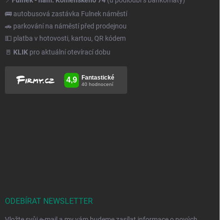
🚌 autobusová zastávka Fulnek náměstí
🚗 parkování na náměstí před prodejnou
💵 platba v hotovosti, kartou, QR kódem
🚪
KLIK
pro aktuální otevírací dobu
ODEBÍRAT NEWSLETTER
Vložte svůj e-mail a my vám budeme zasílat informace o nových