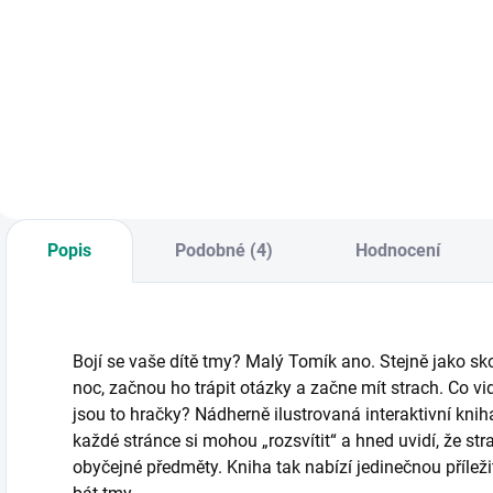
Příběhy osmiletého
Ježíška plné
Leporelo s textem
Z
humoru, napětí a
tří lidových říkadel
s
kouzla Vánoc. || Od
– Vařila myška
d
3 let
kašičku, Paci, paci,
T
pacičky a Povídám,
H
povídám pohádku.
h
|| Od 2 let
l
1
Popis
Podobné (4)
Hodnocení
Bojí se vaše dítě tmy? Malý Tomík ano. Stejně jako sk
noc, začnou ho trápit otázky a začne mít strach. Co v
jsou to hračky? Nádherně ilustrovaná interaktivní kni
každé stránce si mohou „rozsvítit“ a hned uvidí, že str
obyčejné předměty. Kniha tak nabízí jedinečnou příleži