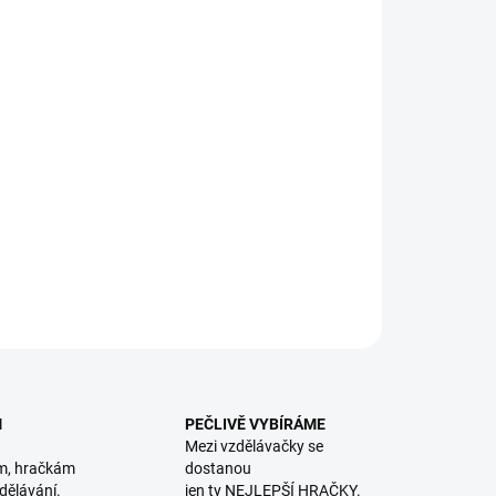
8.2026
NOSTI DORUČENÍ
−
+
Přidat do košíku
A: Interaktivní kniha plná zábavy ukáže dětem, že nemusí
strach ze tmy!
|| Od 3 let
ILNÍ INFORMACE
ZEPTAT SE
HLÍDACÍ PES
M
PEČLIVĚ VYBÍRÁME
Mezi vzdělávačky se
m, hračkám
dostanou
dělávání.
jen ty NEJLEPŠÍ HRAČKY.