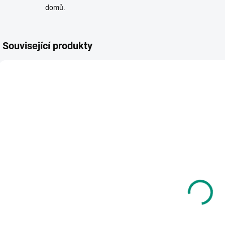
domů.
Související produkty
NOVINKA
VÁNOCE 🎄
SKLADEM
MOMENTÁLNĚ
(>2 KS)
NEDOSTUPNÉ
David Laňka |
lidové | Vařila
J
O Ježíškovi
myška kašičku
- leporelo
p
269 Kč
l
130 Kč
Do košíku
Detail