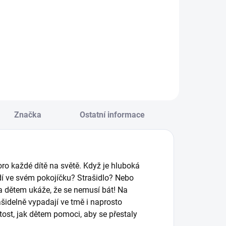
azpívejte si
Kapesní bločky plné
polečně s Vašimi
aktivit pro děti – 80
ětmi Pásla ovečky,
interaktivních
luče bubeníček,
úkolů, které se
alí belí, Když jsem
vejdou do batůžku
usy pásala, a Běží
a podporují rozvoj
iška k Táboru. || Od
dětí na cestách i
 roku
doma. || Od 2 let
Značka
Ostatní informace
oro každé dítě na světě. Když je hluboká
idí ve svém pokojíčku? Strašidlo? Nebo
ha dětem ukáže, že se nemusí bát! Na
ašidelně vypadají ve tmě i naprosto
tost, jak dětem pomoci, aby se přestaly