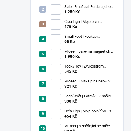
Scio | Emušáci: Ferda a jeho
mouchy (1. díl)
1 250 Kč
Créa Lign | Moje první
voskovky - 9 ks
475 Kč
Small Foot | Foukací
lokomotiva s balonkem 1 ks
95 Kč
Mideer | Barevná magnetická
stavebnice - 100 ks
1 990 Kč
Tooky Toy | Zvukostrom
Pastel
545 Kč
Mideer | Knížka plná her - 6v1 -
Dobrodružství v muzeu
321 Kč
Lesní svět | Fofrník - Z našich
lesů
330 Kč
Créa Lign | Moje první fixy - 8
ks
454 Kč
MiDeer | Vznášející se míček -
červený