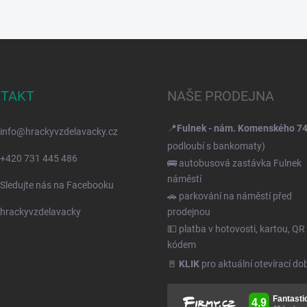
TAKT
NAŠE PRODEJNA
📍
Fulnek - nám. Komenského 7
info
@
hrackyvzdelavacky.cz
podloubí s bankomaty)
+420 731 445 486
🚌 autobusová zastávka Fulnek
náměstí
Sledujte nás na Facebooku
🚗 parkování na náměstí před
hrackyvzdelavacky
prodejnou
💵 platba v hotovosti, kartou, QR
kódem
🚪
KLIK
pro aktuální otevírací do