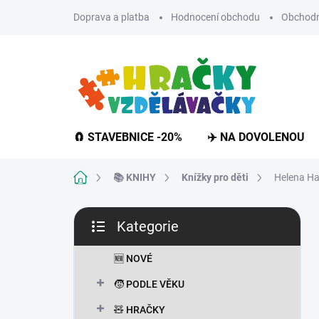
Přejít
Doprava a platba
Hodnocení obchodu
Obchodn
na
obsah
🧲 STAVEBNICE -20%
✈️ NA DOVOLENOU
Domů
📚 KNIHY
Knížky pro děti
Helena Ha
P
Kategorie
o
Přeskočit
s
kategorie
t
🆕 NOVÉ
r
🧒 PODLE VĚKU
a
n
🧸 HRAČKY