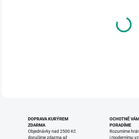
DO:
12.
MOŽ
KNIH
mít 
DETA
DOPRAVA KURÝREM
OCHOTNĚ VÁ
ZDARMA
PORADÍME
Objednávky nad 2500 Kč
Rozumíme hrá
doručíme zdarma až
i modernímu vz