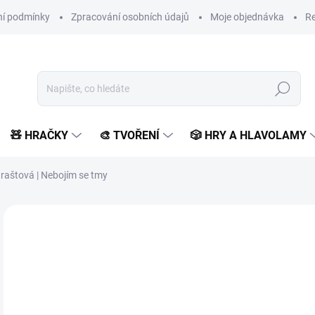
í podmínky
Zpracování osobních údajů
Moje objednávka
Re
Hledat
🧸 HRAČKY
🎨 TVOŘENÍ
🎲 HRY A HLAVOLAMY
raštová | Nebojím se tmy
Neohodnoceno
Podrobnosti hodnocení
ZNAČKA:
ALBATROS
1
174
Měr
SK
cena
MŮŽ