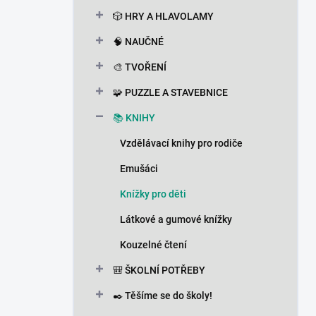
n
🎲 HRY A HLAVOLAMY
í
p
🧠 NAUČNÉ
a
n
🎨 TVOŘENÍ
e
🧩 PUZZLE A STAVEBNICE
l
📚 KNIHY
Vzdělávací knihy pro rodiče
Emušáci
Knížky pro děti
Látkové a gumové knížky
Kouzelné čtení
🎒 ŠKOLNÍ POTŘEBY
✒️ Těšíme se do školy!