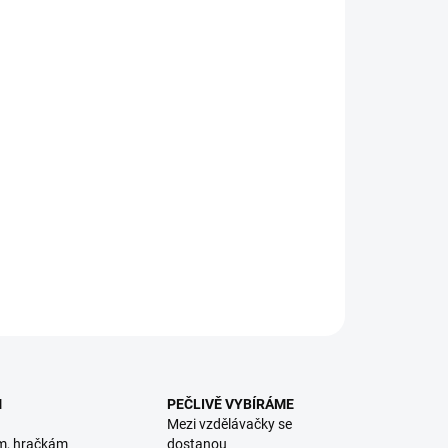
8.2026
NOSTI DORUČENÍ
−
+
Přidat do košíku
 ruční promítačka se třemi příběhy pro děti od 3 let, nebo
rodiče batolátek. Promítejte na zeď nebo na strop tři příběhy
ckých zvířátek. || Od 3 let
ILNÍ INFORMACE
ZEPTAT SE
HLÍDACÍ PES
M
PEČLIVĚ VYBÍRÁME
Mezi vzdělávačky se
m, hračkám
dostanou