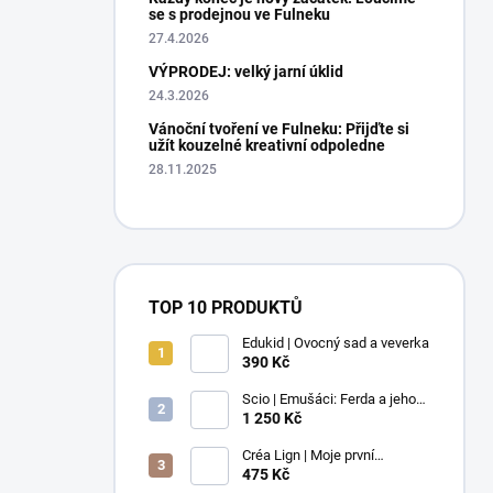
se s prodejnou ve Fulneku
27.4.2026
VÝPRODEJ: velký jarní úklid
24.3.2026
Vánoční tvoření ve Fulneku: Přijďte si
užít kouzelné kreativní odpoledne
28.11.2025
TOP 10 PRODUKTŮ
Edukid | Ovocný sad a veverka
390 Kč
Scio | Emušáci: Ferda a jeho
mouchy (1. díl)
1 250 Kč
Créa Lign | Moje první
voskovky - 9 ks
475 Kč