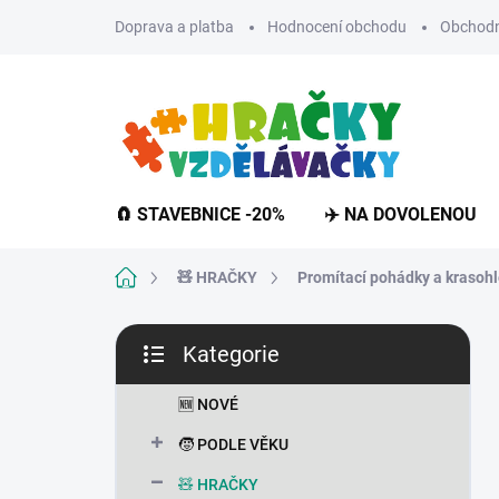
Přejít
Doprava a platba
Hodnocení obchodu
Obchodn
na
obsah
🧲 STAVEBNICE -20%
✈️ NA DOVOLENOU
Domů
🧸 HRAČKY
Promítací pohádky a krasoh
P
Kategorie
o
Přeskočit
s
kategorie
t
🆕 NOVÉ
r
🧒 PODLE VĚKU
a
n
🧸 HRAČKY