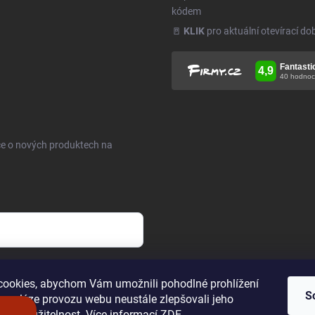
kódem
🚪
KLIK
pro aktuální otevírací do
ce o nových produktech na
h údajů
.
ookies, abychom Vám umožnili pohodlné prohlížení
S
 analýze provozu webu neustále zlepšovali jeho
n a použitelnost. Více informací
ZDE
.