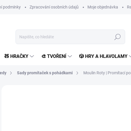
í podmínky
Zpracování osobních údajů
Moje objednávka
Re
Hledat
🧸 HRAČKY
🎨 TVOŘENÍ
🎲 HRY A HLAVOLAMY
ledy
Sady promítaček s pohádkami
Moulin Roty | Promítací po
1 hodnocení
Podrobnosti hodnocení
ZNAČKA:
MOULIN ROTY
3
306
Měr
SK
cena
MŮŽ