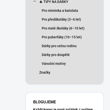
🎄 TIPY NA DÁRKY
Pro miminka a batolata
Pro předškoláky (3–6 let)
Pro malé školáky (6–10 let)
Pro puberťáky (10–15 let)
Dárky pro celou rodinu
Dárky pro dospělé
Vánoční motivy
Značky
BLOGUJEME
Každý konec je nový začátek: Loučíme