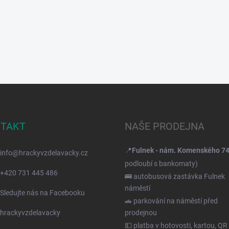
TAKT
NAŠE PRODEJNA
📍
Fulnek - nám. Komenského 7
info
@
hrackyvzdelavacky.cz
podloubí s bankomaty)
+420 731 445 486
🚌 autobusová zastávka Fulnek
náměstí
Sledujte nás na Facebooku
🚗 parkování na náměstí před
hrackyvzdelavacky
prodejnou
💵 platba v hotovosti, kartou, QR