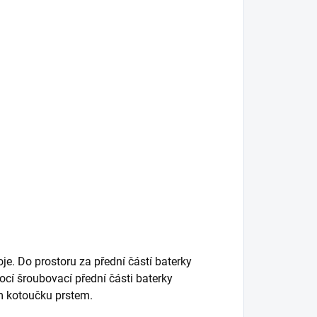
oje. Do prostoru za přední částí baterky
cí šroubovací přední části baterky
m kotoučku prstem.