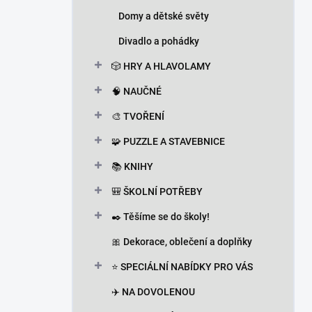
Domy a dětské světy
Divadlo a pohádky
🎲 HRY A HLAVOLAMY
🧠 NAUČNÉ
🎨 TVOŘENÍ
🧩 PUZZLE A STAVEBNICE
📚 KNIHY
🎒 ŠKOLNÍ POTŘEBY
✒️ Těšíme se do školy!
🎀 Dekorace, oblečení a doplňky
⭐ SPECIÁLNÍ NABÍDKY PRO VÁS
✈️ NA DOVOLENOU