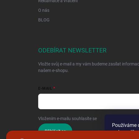
Reklamace a vrácení
O nás
BLOG
ODEBÍRAT NEWSLETTER
Vložte svůj e-mail a my vám budeme zasílat informa
našem e-shopu.
E-MAIL
Vložením e-mailu souhlasíte se
zpracováním osobníc
Používáme c
Přihlásit se
webu a díky
funkce, výko