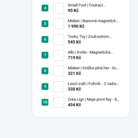
Small Foot | Foukací
lokomotiva s balonkem 1 ks
95 Kč
Mideer | Barevná magnetická
stavebnice - 100 ks
1 990 Kč
Tooky Toy | Zvukostrom
Pastel
545 Kč
Albi | Kvído - Magnetická
zvířátka: Farma
719 Kč
Mideer | Knížka plná her - 6v1 -
Dobrodružství v muzeu
321 Kč
Lesní svět | Fofrník - Z našich
lesů
330 Kč
Créa Lign | Moje první fixy - 8
ks
454 Kč