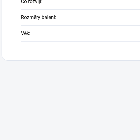
Co rozvíjí
:
Rozměry balení
:
Věk
: