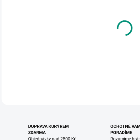
DO:
11.
MOŽ
Malá
pro 
exoti
DETA
DOPRAVA KURÝREM
OCHOTNĚ VÁ
ZDARMA
PORADÍME
Objednávky nad 2500 Kč
Rozumíme hrá