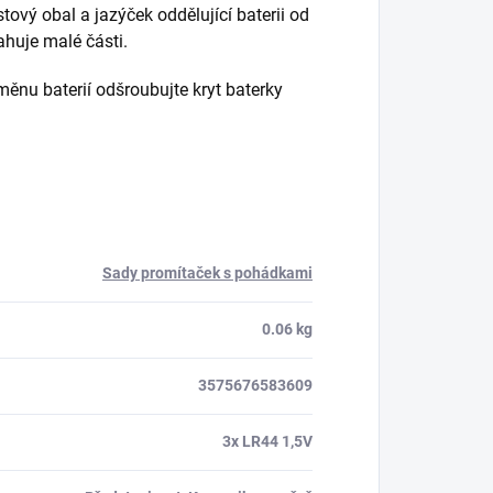
tový obal a jazýček oddělující baterii od
ahuje malé části.
měnu baterií odšroubujte kryt baterky
Sady promítaček s pohádkami
0.06 kg
3575676583609
3x LR44 1,5V