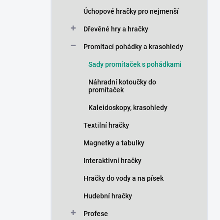
n
Úchopové hračky pro nejmenší
í
p
Dřevěné hry a hračky
a
n
Promítací pohádky a krasohledy
e
Sady promítaček s pohádkami
l
Náhradní kotoučky do
promítaček
Kaleidoskopy, krasohledy
Textilní hračky
Magnetky a tabulky
Interaktivní hračky
Hračky do vody a na písek
Hudební hračky
Profese