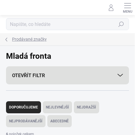
Přejít
na
obsah
Hledat
Prodávané značky
Mladá fronta
OTEVŘÍT FILTR
Ř
a
DOPORUČUJEME
NEJLEVNĚJŠÍ
NEJDRAŽŠÍ
z
e
NEJPRODÁVANĚJŠÍ
ABECEDNĚ
n
í
6
položek celkem