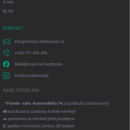
O nás
BLOG
KONTAKT
info
@
hrackyvzdelavacky.cz
+420 731 445 486
Sledujte nás na Facebooku
hrackyvzdelavacky
NAŠE PRODEJNA
📍
Fulnek - nám. Komenského 74
(u podloubí s bankomaty)
🚌 autobusová zastávka Fulnek náměstí
🚗 parkování na náměstí před prodejnou
💵 platba v hotovosti, kartou, QR kódem