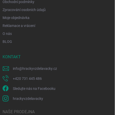
Obchodní podmínky
Zpracování osobních údajů
Moje objednávka
Reklamace a vrácení
O nás
BLOG
KONTAKT
info
@
hrackyvzdelavacky.cz
+420 731 445 486
Sledujte nás na Facebooku
hrackyvzdelavacky
NAŠE PRODEJNA