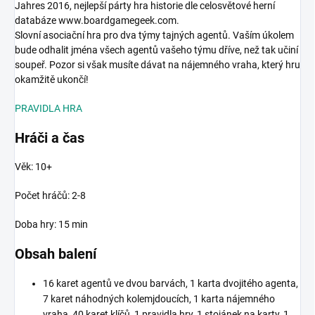
Jahres 2016, nejlepší párty hra historie dle celosvětové herní
databáze www.boardgamegeek.com.
Slovní asociační hra pro dva týmy tajných agentů. Vaším úkolem
bude odhalit jména všech agentů vašeho týmu dříve, než tak učiní
soupeř. Pozor si však musíte dávat na nájemného vraha, který hru
okamžitě ukončí!
PRAVIDLA HRA
Hráči a čas
Věk: 10+
Počet hráčů: 2-8
Doba hry: 15 min
Obsah balení
16 karet agentů ve dvou barvách, 1 karta dvojitého agenta,
7 karet náhodných kolemjdoucích, 1 karta nájemného
vraha, 40 karet klíčů, 1 pravidla hry, 1 stojánek na karty, 1