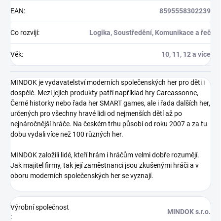
EAN
:
8595558302239
Co rozvíjí
:
Logika, Soustředění, Komunikace a řeč
Věk
:
10, 11, 12 a více
MINDOK je vydavatelství moderních společenských her pro děti i
dospělé. Mezi jejich produkty patří například hry Carcassonne,
Černé historky nebo řada her SMART games, ale i řada dalších her,
určených pro všechny hravé lidi od nejmenších dětí až po
nejnáročnější hráče. Na českém trhu působí od roku 2007 a za tu
dobu vydali více než 100 různých her.
MINDOK založili lidé, kteří hrám i hráčům velmi dobře rozumějí.
Jak majitel firmy, tak její zaměstnanci jsou zkušenými hráči a v
oboru moderních společenských her se vyznají.
Výrobní společnost
MINDOK s.r.o.
: