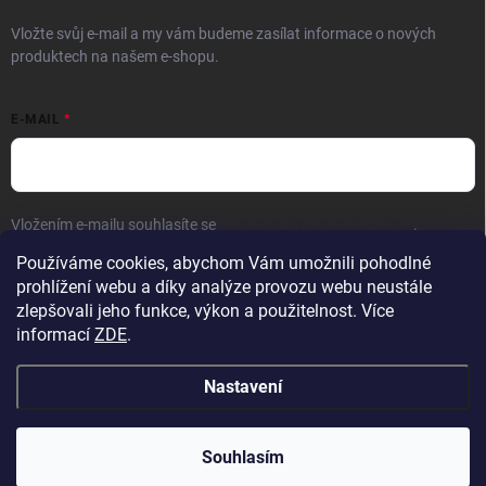
Vložte svůj e-mail a my vám budeme zasílat informace o nových
produktech na našem e-shopu.
E-MAIL
Vložením e-mailu souhlasíte se
zpracováním osobních údajů
.
Používáme cookies, abychom Vám umožnili pohodlné
Přihlásit se
prohlížení webu a díky analýze provozu webu neustále
zlepšovali jeho funkce, výkon a použitelnost. Více
informací
ZDE
.
Nastavení
Copyright 2026
Hračky vzdělávačky
. Všechna práva vyhrazena.
Upravit
nastavení cookies
Přejeme krásné prázdniny! 🧡 | Vaše objednávky
Souhlasím
odesíláme bez omezení z nového skladu.
Vytvořil Shoptet