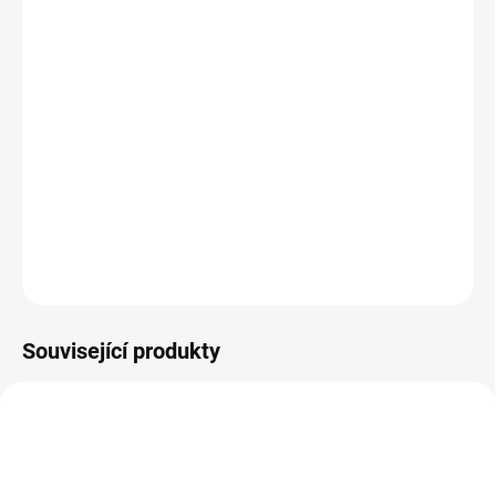
MOŽNOSTI
DORUČENÍ
−
+
Přidat do košíku
Skvělá hra pro větší partu lidí, kde je důležitá komunikace,
sledování soupeře a vymýšlení originálních asociací. || Od 10 let
DETAILNÍ INFORMACE
ZEPTAT SE
HLÍDACÍ PES
Související produkty
VYROBENO V ČR
VYROBENO V ČR