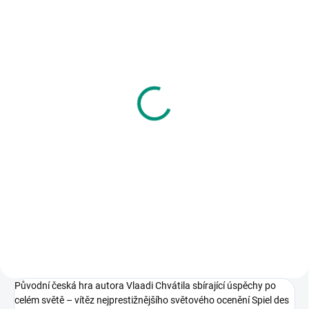
SKLADEM
MOMENTÁLNĚ NEDOSTUPNÉ
(1 KS)
Kreslíkárna | Pohádkové
Efko | Mariášové karty
mariášové karty
dvouhlavé
250 Kč
55 Kč
Detail
Do košíku
Balíček karet třeba na hru mariáš.
32 papírových hracích karet pro
Se známými pohádkovými
karbaníky. || Od 6 let
motivy, od české výtvarnice. || Od
6 let
Původní česká hra autora Vlaadi Chvátila sbírající úspěchy po
celém světě – vítěz nejprestižnějšího světového ocenění Spiel des