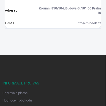
Korunní 810/104, Budova G, 101 00 Praha
Adresa
:
10
E-mail
:
info@mindok.cz
Z
á
p
a
t
í
INFORMACE PRO VÁS
Doprava a platba
Hodnocení obchodu