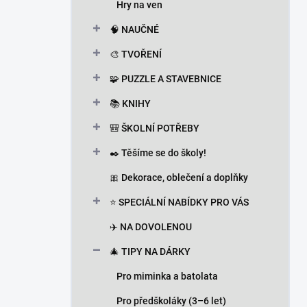
Hry na ven
🧠 NAUČNÉ
🎨 TVOŘENÍ
🧩 PUZZLE A STAVEBNICE
📚 KNIHY
🎒 ŠKOLNÍ POTŘEBY
✒️ Těšíme se do školy!
🎀 Dekorace, oblečení a doplňky
⭐ SPECIÁLNÍ NABÍDKY PRO VÁS
✈️ NA DOVOLENOU
🎄 TIPY NA DÁRKY
Pro miminka a batolata
Pro předškoláky (3–6 let)