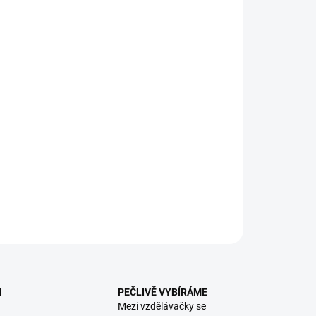
:
EME DORUČIT
8.2026
NOSTI DORUČENÍ
−
+
Přidat do košíku
er, hádanek a nápadů, díky kterým se všechny budoucí
 změní v hezký v zážitek! || Od 6 let
ILNÍ INFORMACE
ZEPTAT SE
HLÍDACÍ PES
M
PEČLIVĚ VYBÍRÁME
Mezi vzdělávačky se