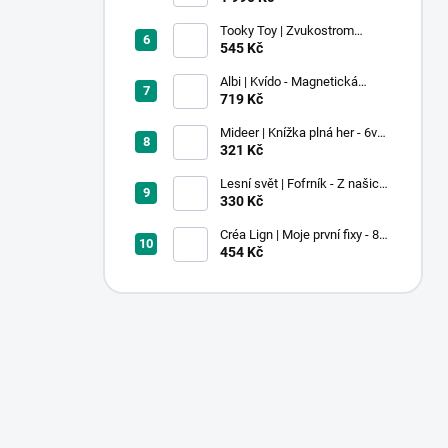
Tooky Toy | Zvukostrom
Pastel
545 Kč
Albi | Kvído - Magnetická
zvířátka: Farma
719 Kč
Mideer | Knížka plná her - 6v1 -
Dobrodružství v muzeu
321 Kč
Lesní svět | Fofrník - Z našich
lesů
330 Kč
Créa Lign | Moje první fixy - 8
ks
454 Kč