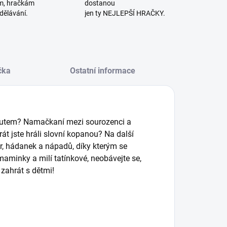
m, hračkám
dostanou
dělávání.
jen ty NEJLEPŠÍ HRAČKY.
čka
Ostatní informace
autem? Namačkaní mezi sourozenci a
át jste hráli slovní kopanou? Na další
er, hádanek a nápadů, díky kterým se
aminky a milí tatínkové, neobávejte se,
 zahrát s dětmi!