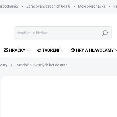
í podmínky
Zpracování osobních údajů
Moje objednávka
Re
Hledat
🧸 HRAČKY
🎨 TVOŘENÍ
🎲 HRY A HLAVOLAMY
cesty
Mindok 50 veselých her do auta
Neohodnoceno
Podrobnosti hodnocení
ZNAČKA:
MINDOK
POSLEDNÍ KUSY
1
164
Měr
SK