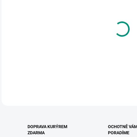
cena
MŮŽ
DO:
12.
MOŽ
50 h
cesty
DETA
DOPRAVA KURÝREM
OCHOTNĚ VÁ
ZDARMA
PORADÍME