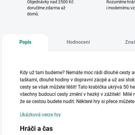
Objednávky nad 2500 Kč
Rozumíme hrá
doručíme zdarma až
i modernímu vz
domů.
Popis
Hodnocení
Zna
Kdy už tam budeme? Nemáte moc rádi dlouhé cesty 
taškami, dlouhé hodiny v dopravní zácpě a už asi stokr
cesty se však můžete těšit! Tato krabička ukrývá 50 h
všechny budoucí cesty změní v hezký v zážitek! Milé m
že se cestou budete nudit: Některé hry si přece můžete
Ukázková verze hry
Hráči a čas