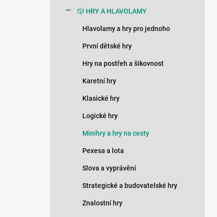
n
🎲 HRY A HLAVOLAMY
í
p
Hlavolamy a hry pro jednoho
a
n
První dětské hry
e
Hry na postřeh a šikovnost
l
Karetní hry
Klasické hry
Logické hry
Minihry a hry na cesty
Pexesa a lota
Slova a vyprávění
Strategické a budovatelské hry
Znalostní hry