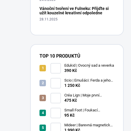
Vánoční tvoření ve Fulneku: Přijďte si
užít kouzelné kreativní odpoledne
28.11.2025
TOP 10 PRODUKTŮ
Edukid | Ovocný sad a veverka
390 Kč
Scio | Emušáci: Ferda a jeho
mouchy (1. díl)
1 250 Kč
Créa Lign | Moje první
voskovky - 9 ks
475 Kč
Small Foot | Foukací
lokomotiva s balonkem 1 ks
95 Kč
Mideer | Barevná magnetická
stavebnice - 100 ks
1 990 Kč