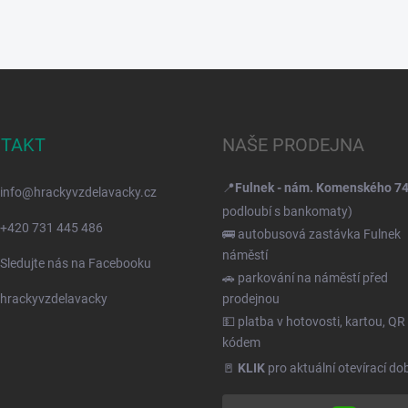
TAKT
NAŠE PRODEJNA
📍
Fulnek - nám. Komenského 7
info
@
hrackyvzdelavacky.cz
podloubí s bankomaty)
+420 731 445 486
🚌 autobusová zastávka Fulnek
náměstí
Sledujte nás na Facebooku
🚗 parkování na náměstí před
hrackyvzdelavacky
prodejnou
💵 platba v hotovosti, kartou, QR
kódem
🚪
KLIK
pro aktuální otevírací do