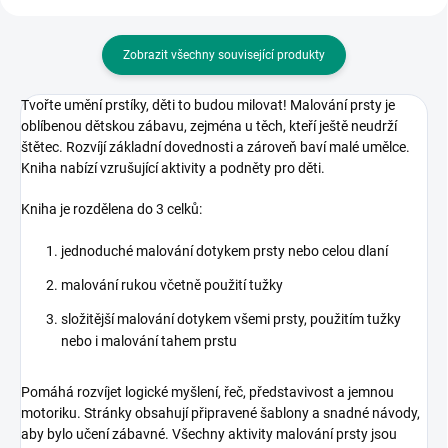
Zobrazit všechny související produkty
Tvořte umění prstíky, děti to budou milovat! Malování prsty je
oblíbenou dětskou zábavu, zejména u těch, kteří ještě neudrží
štětec. Rozvíjí základní dovednosti a zároveň baví malé umělce.
Kniha nabízí vzrušující aktivity a podněty pro děti.
Kniha je rozdělena do 3 celků:
jednoduché malování dotykem prsty nebo celou dlaní
malování rukou včetně použití tužky
složitější malování dotykem všemi prsty, použitím tužky
nebo i malování tahem prstu
Pomáhá rozvíjet logické myšlení, řeč, představivost a jemnou
motoriku. Stránky obsahují připravené šablony a snadné návody,
aby bylo učení zábavné.
Všechny aktivity malování prsty jsou