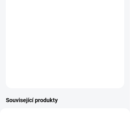
11.8.2026
MOŽNOSTI
DORUČENÍ
−
+
Přidat do košíku
Kniha pro malování prstíky. Přehledně ukazuje, jak vytvářet prstíky
originální umělecká díla. 62 stran. || Od 3 let
DETAILNÍ INFORMACE
ZEPTAT SE
HLÍDACÍ PES
Související produkty