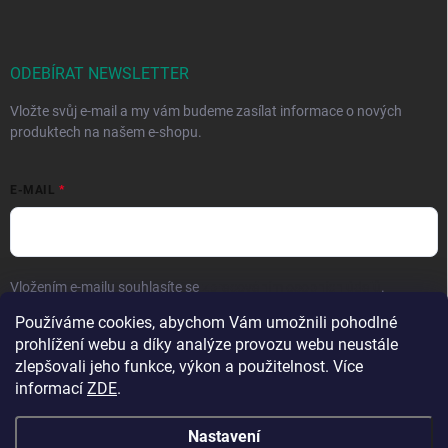
ODEBÍRAT NEWSLETTER
Vložte svůj e-mail a my vám budeme zasílat informace o nových
produktech na našem e-shopu.
E-MAIL
Vložením e-mailu souhlasíte se
zpracováním osobních údajů
.
Používáme cookies, abychom Vám umožnili pohodlné
Přihlásit se
prohlížení webu a díky analýze provozu webu neustále
zlepšovali jeho funkce, výkon a použitelnost. Více
informací
ZDE
.
Nastavení