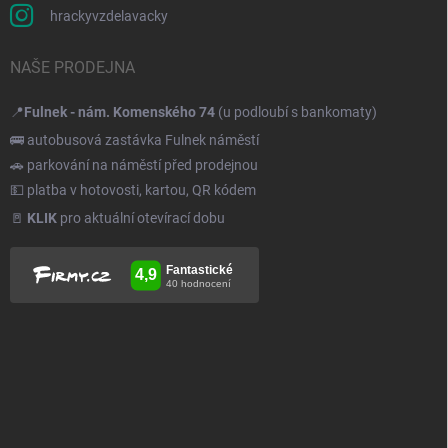
hrackyvzdelavacky
NAŠE PRODEJNA
📍
Fulnek - nám. Komenského 74
(u podloubí s bankomaty)
🚌 autobusová zastávka Fulnek náměstí
🚗 parkování na náměstí před prodejnou
💵 platba v hotovosti, kartou, QR kódem
🚪
KLIK
pro aktuální otevírací dobu