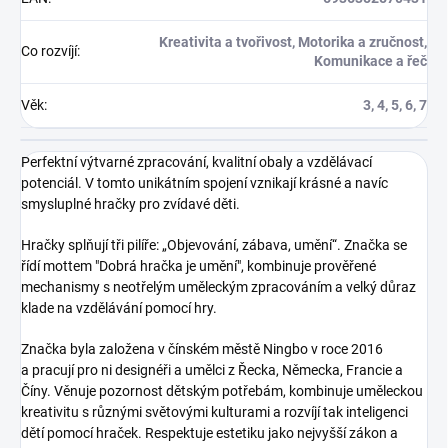
Kreativita a tvořivost, Motorika a zručnost,
Co rozvíjí
:
Komunikace a řeč
Věk
:
3, 4, 5, 6, 7
Perfektní výtvarné zpracování, kvalitní obaly a vzdělávací
potenciál. V tomto unikátním spojení vznikají krásné a navíc
smysluplné hračky pro zvídavé děti.
Hračky splňují tři pilíře: „Objevování, zábava, umění“. Značka se
řídí mottem "Dobrá hračka je umění", kombinuje prověřené
mechanismy s neotřelým uměleckým zpracováním a velký důraz
klade na vzdělávání pomocí hry.
Značka byla založena v čínském městě Ningbo v roce 2016
a pracují pro ni designéři a umělci z Řecka, Německa, Francie a
Číny. Věnuje pozornost dětským potřebám, kombinuje uměleckou
kreativitu s různými světovými kulturami a rozvíjí tak inteligenci
dětí pomocí hraček. Respektuje estetiku jako nejvyšší zákon a