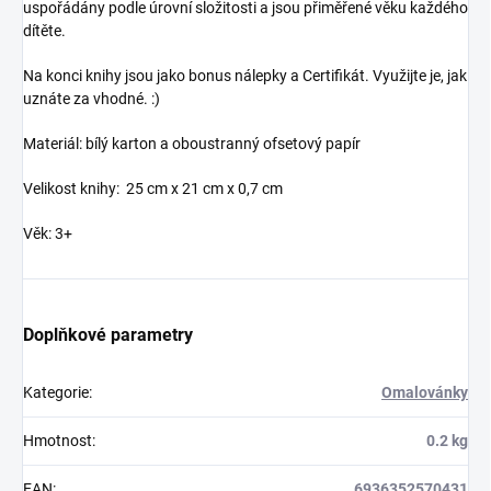
uspořádány podle úrovní složitosti a jsou přiměřené věku každého
dítěte.
Na konci knihy jsou jako bonus nálepky a Certifikát. Využijte je, jak
uznáte za vhodné. :)
Materiál: bílý karton a oboustranný ofsetový papír
Velikost knihy: 25 cm x 21 cm x 0,7 cm
Věk: 3+
Doplňkové parametry
Kategorie
:
Omalovánky
Hmotnost
:
0.2 kg
EAN
:
6936352570431