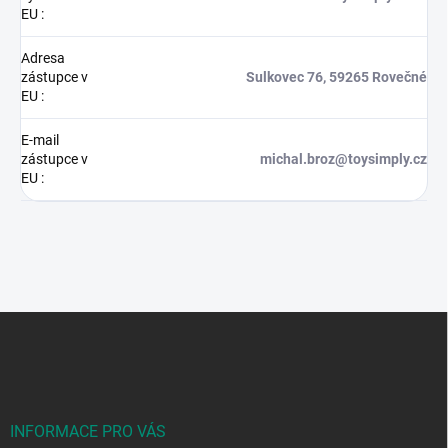
EU
:
Adresa
zástupce v
Sulkovec 76, 59265 Rovečné
EU
:
E-mail
zástupce v
michal.broz@toysimply.cz
EU
:
Z
á
p
a
t
í
INFORMACE PRO VÁS