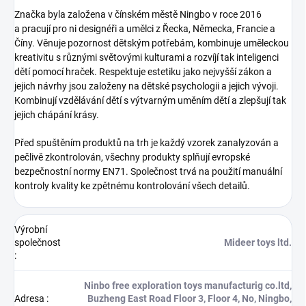
Značka byla založena v čínském městě Ningbo v roce 2016
a pracují pro ni designéři a umělci z Řecka, Německa, Francie a
Číny. Věnuje pozornost dětským potřebám, kombinuje uměleckou
kreativitu s různými světovými kulturami a rozvíjí tak inteligenci
dětí pomocí hraček. Respektuje estetiku jako nejvyšší zákon a
jejich návrhy jsou založeny na dětské psychologii a jejich vývoji.
Kombinují vzdělávání dětí s výtvarným uměním dětí a zlepšují tak
jejich chápání krásy.
Před spuštěním produktů na trh je každý vzorek zanalyzován a
pečlivě zkontrolován, všechny produkty splňují evropské
bezpečnostní normy EN71. Společnost trvá na použití manuální
kontroly kvality ke zpětnému kontrolování všech detailů.
Výrobní
společnost
Mideer toys ltd.
:
Ninbo free exploration toys manufacturig co.ltd,
Adresa
:
Buzheng East Road Floor 3, Floor 4, No, Ningbo,