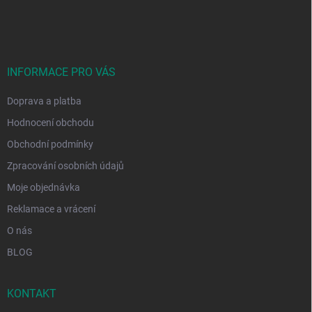
á
p
a
t
í
INFORMACE PRO VÁS
Doprava a platba
Hodnocení obchodu
Obchodní podmínky
Zpracování osobních údajů
Moje objednávka
Reklamace a vrácení
O nás
BLOG
KONTAKT