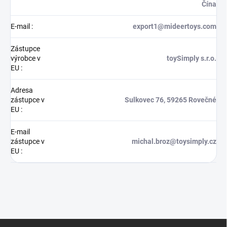
Čína
E-mail
:
export1@mideertoys.com
Zástupce
výrobce v
toySimply s.r.o.
EU
:
Adresa
zástupce v
Sulkovec 76, 59265 Rovečné
EU
:
E-mail
zástupce v
michal.broz@toysimply.cz
EU
:
Z