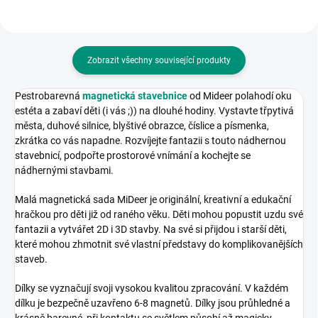
Zobrazit všechny související produkty
Pestrobarevná
magnetická stavebnice
od Mideer polahodí oku
estéta a zabaví děti (i vás ;)) na dlouhé hodiny. Vystavte třpytivá
města, duhové silnice, blyštivé obrazce, číslice a písmenka,
zkrátka co vás napadne. Rozvíjejte fantazii s touto nádhernou
stavebnicí, podpořte prostorové vnímání a kochejte se
nádhernými stavbami.
Malá magnetická sada MiDeer je originální, kreativní a edukační
hračkou pro děti již od raného věku.
Děti mohou popustit uzdu své
fantazii a vytvářet 2D i 3D stavby.
Na své si přijdou i starší děti,
které mohou zhmotnit své vlastní představy do komplikovanějších
staveb.
Dílky se vyznačují svoji vysokou kvalitou zpracování.
V každém
dílku je bezpečně uzavřeno 6-8 magnetů.
Dílky jsou průhledné a
krásně barevné, při kontaktu se světlem působí až magicky.