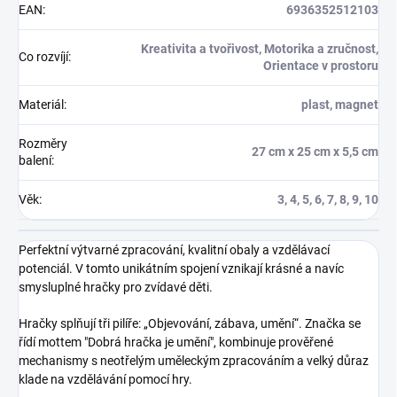
EAN
:
6936352512103
Kreativita a tvořivost, Motorika a zručnost,
Co rozvíjí
:
Orientace v prostoru
Materiál
:
plast, magnet
Rozměry
27 cm x 25 cm x 5,5 cm
balení
:
Věk
:
3, 4, 5, 6, 7, 8, 9, 10
Perfektní výtvarné zpracování, kvalitní obaly a vzdělávací
potenciál. V tomto unikátním spojení vznikají krásné a navíc
smysluplné hračky pro zvídavé děti.
Hračky splňují tři pilíře: „Objevování, zábava, umění“. Značka se
řídí mottem "Dobrá hračka je umění", kombinuje prověřené
mechanismy s neotřelým uměleckým zpracováním a velký důraz
klade na vzdělávání pomocí hry.