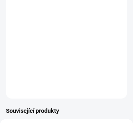
MŮŽEME
DORUČIT DO:
12.8.2026
MOŽNOSTI
DORUČENÍ
−
+
Přidat do košíku
Nádherná
magnetická stavebnice
rozzáří váš den a zabaví na
dlouhé hodiny. Sada s 60 díly, nová verze 2023. || Od 3 let
DETAILNÍ INFORMACE
ZEPTAT SE
HLÍDACÍ PES
Související produkty
AKCE 🚨
POSLEDNÍ KUSY