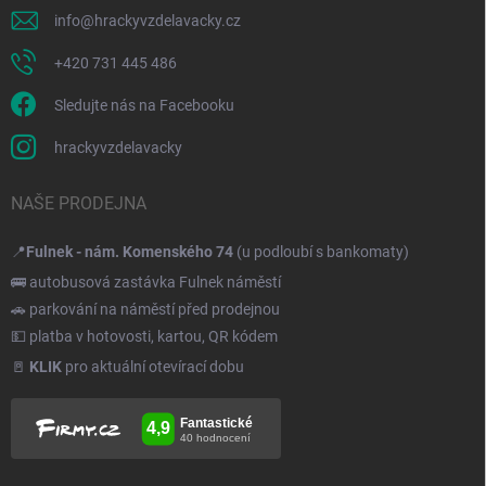
info
@
hrackyvzdelavacky.cz
+420 731 445 486
Sledujte nás na Facebooku
hrackyvzdelavacky
NAŠE PRODEJNA
📍
Fulnek - nám. Komenského 74
(u podloubí s bankomaty)
🚌 autobusová zastávka Fulnek náměstí
🚗 parkování na náměstí před prodejnou
💵 platba v hotovosti, kartou, QR kódem
🚪
KLIK
pro aktuální otevírací dobu