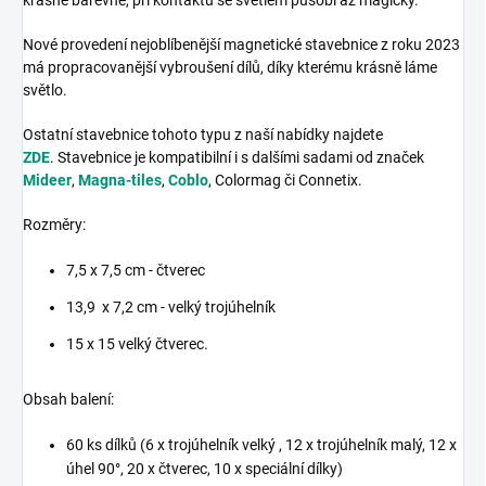
Nové provedení nejoblíbenější magnetické stavebnice z roku 2023
má propracovanější vybroušení dílů, díky kterému krásně láme
světlo.
Ostatní stavebnice tohoto typu z naší nabídky najdete
ZDE
.
Stavebnice je kompatibilní i s dalšími sadami od značek
Mideer
,
Magna-tiles
,
Coblo
, Colormag či Connetix.
Rozměry:
7,5 x 7,5 cm - čtverec
13,9 x 7,2 cm - velký trojúhelník
15 x 15 velký čtverec.
Obsah balení:
60 ks dílků (6 x trojúhelník velký , 12 x trojúhelník malý, 12 x
úhel 90°, 20 x čtverec, 10 x speciální dílky)