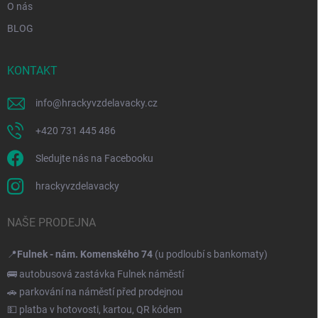
O nás
BLOG
KONTAKT
info
@
hrackyvzdelavacky.cz
+420 731 445 486
Sledujte nás na Facebooku
hrackyvzdelavacky
NAŠE PRODEJNA
📍
Fulnek - nám. Komenského 74
(u podloubí s bankomaty)
🚌 autobusová zastávka Fulnek náměstí
🚗 parkování na náměstí před prodejnou
💵 platba v hotovosti, kartou, QR kódem