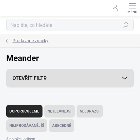
Přejít
na
obsah
Hledat
Prodávané značky
Meander
OTEVŘÍT FILTR
Ř
a
DOPORUČUJEME
NEJLEVNĚJŠÍ
NEJDRAŽŠÍ
z
e
NEJPRODÁVANĚJŠÍ
ABECEDNĚ
n
í
3
položek celkem