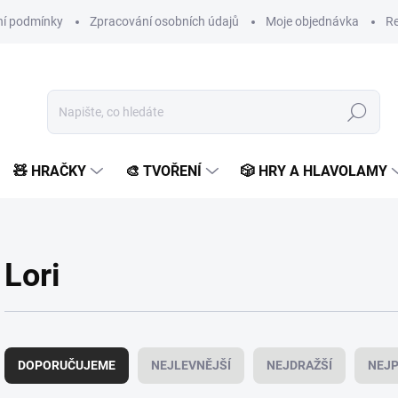
í podmínky
Zpracování osobních údajů
Moje objednávka
Re
Hledat
🧸 HRAČKY
🎨 TVOŘENÍ
🎲 HRY A HLAVOLAMY
Lori
Ř
a
DOPORUČUJEME
NEJLEVNĚJŠÍ
NEJDRAŽŠÍ
NEJP
z
e