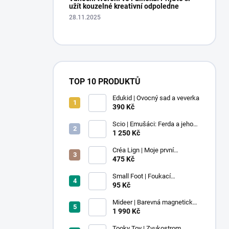
užít kouzelné kreativní odpoledne
28.11.2025
TOP 10 PRODUKTŮ
Edukid | Ovocný sad a veverka
390 Kč
Scio | Emušáci: Ferda a jeho
mouchy (1. díl)
1 250 Kč
Créa Lign | Moje první
voskovky - 9 ks
475 Kč
Small Foot | Foukací
lokomotiva s balonkem 1 ks
95 Kč
Mideer | Barevná magnetická
stavebnice - 100 ks
1 990 Kč
Tooky Toy | Zvukostrom