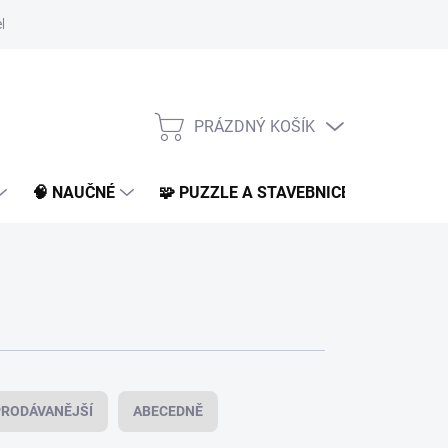
klamace a vrácení
O nás
BLOG
PRÁZDNÝ KOŠÍK
NÁKUPNÍ
KOŠÍK
🧠 NAUČNÉ
🧩 PUZZLE A STAVEBNICE
📚 KNI
RODÁVANĚJŠÍ
ABECEDNĚ