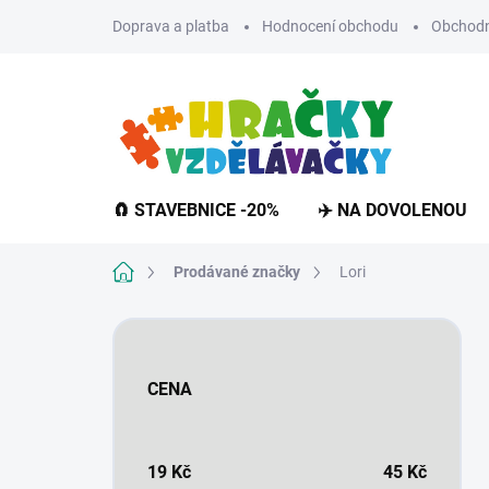
Přejít
Doprava a platba
Hodnocení obchodu
Obchodn
na
obsah
🧲 STAVEBNICE -20%
✈️ NA DOVOLENOU
Domů
Prodávané značky
Lori
P
o
s
CENA
t
r
a
n
19
Kč
45
Kč