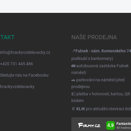
TAKT
NAŠE PRODEJNA
📍
Fulnek - nám. Komenského 7
info
@
hrackyvzdelavacky.cz
podloubí s bankomaty)
+420 731 445 486
🚌 autobusová zastávka Fulnek
náměstí
Sledujte nás na Facebooku
🚗 parkování na náměstí před
hrackyvzdelavacky
prodejnou
💵 platba v hotovosti, kartou, QR
kódem
🚪
KLIK
pro aktuální otevírací do