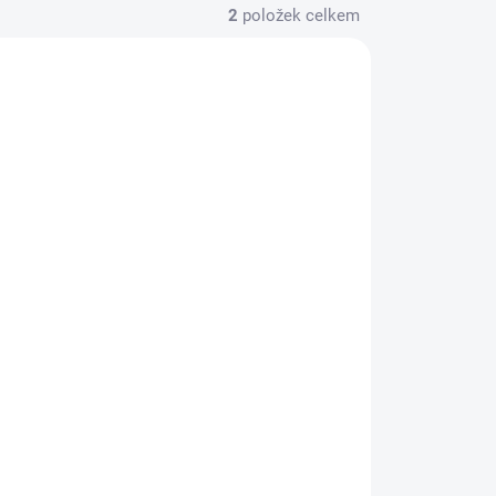
2
položek celkem
ADEM
(1 KS)