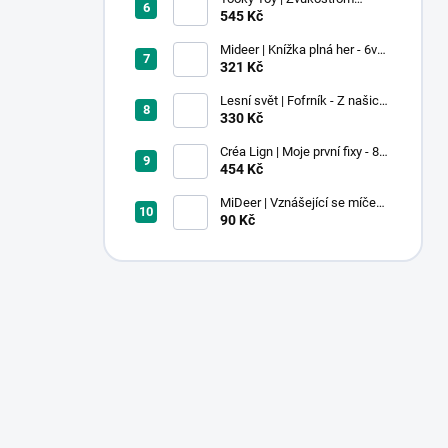
Pastel
545 Kč
Mideer | Knížka plná her - 6v1 -
Dobrodružství v muzeu
321 Kč
Lesní svět | Fofrník - Z našich
lesů
330 Kč
Créa Lign | Moje první fixy - 8
ks
454 Kč
MiDeer | Vznášející se míček -
červený
90 Kč