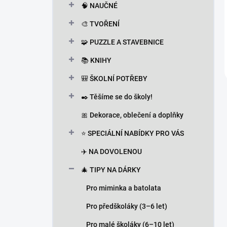
🧠 NAUČNÉ
🎨 TVOŘENÍ
🧩 PUZZLE A STAVEBNICE
📚 KNIHY
🎒 ŠKOLNÍ POTŘEBY
✒️ Těšíme se do školy!
🎀 Dekorace, oblečení a doplňky
⭐ SPECIÁLNÍ NABÍDKY PRO VÁS
✈️ NA DOVOLENOU
🎄 TIPY NA DÁRKY
Pro miminka a batolata
Pro předškoláky (3–6 let)
Pro malé školáky (6–10 let)