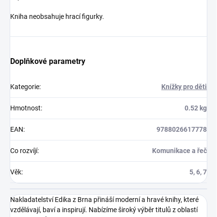
Kniha neobsahuje hrací figurky.
Doplňkové parametry
Kategorie
:
Knížky pro děti
Hmotnost
:
0.52 kg
EAN
:
9788026617778
Co rozvíjí
:
Komunikace a řeč
Věk
:
5, 6, 7
Nakladatelství Edika z Brna přináší moderní a hravé knihy, které
vzdělávají, baví a inspirují. Nabízíme široký výběr titulů z oblastí