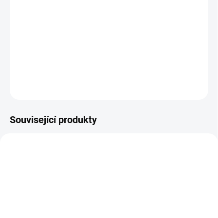
MOŽNOSTI
DORUČENÍ
KNIHA: Velká kniha deskových her pro procvičování problémových
hlásek. || Od 5 let
DETAILNÍ INFORMACE
ZEPTAT SE
HLÍDACÍ PES
Související produkty
SKLADEM
SKLADEM