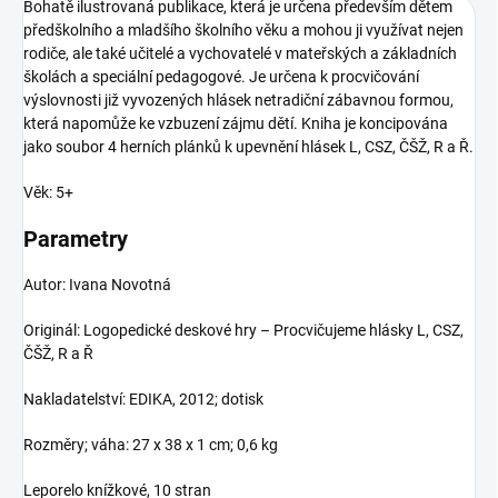
Bohatě ilustrovaná publikace, která je určena především dětem
předškolního a mladšího školního věku a mohou ji využívat nejen
rodiče, ale také učitelé a vychovatelé v mateřských a základních
školách a speciální pedagogové. Je určena k procvičování
výslovnosti již vyvozených hlásek netradiční zábavnou formou,
která napomůže ke vzbuzení zájmu dětí. Kniha je koncipována
jako soubor 4 herních plánků k upevnění hlásek L, CSZ, ČŠŽ, R a Ř.
Věk: 5+
Parametry
Autor: Ivana Novotná
Originál: Logopedické deskové hry – Procvičujeme hlásky L, CSZ,
ČŠŽ, R a Ř
Nakladatelství: EDIKA, 2012; dotisk
Rozměry; váha: 27 x 38 x 1 cm; 0,6 kg
Leporelo knížkové, 10 stran