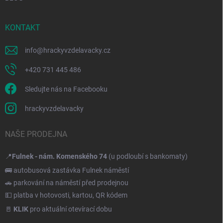
KONTAKT
info
@
hrackyvzdelavacky.cz
+420 731 445 486
Sledujte nás na Facebooku
hrackyvzdelavacky
NAŠE PRODEJNA
📍
Fulnek - nám. Komenského 74
(u podloubí s bankomaty)
🚌 autobusová zastávka Fulnek náměstí
🚗 parkování na náměstí před prodejnou
💵 platba v hotovosti, kartou, QR kódem
🚪
KLIK
pro aktuální otevírací dobu