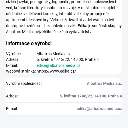
cizích jazyků, pedagogiky, logopedie, přírodních i společenských
věd, krásné literatury i osobního rozvoje. V naší nabídce najdete
učebnice, vzdělávací komiksy, interaktivní knihy propojené s
aplikacemi i deskové hry. Věříme, že kvalitní vzdělávání má být
dostupné každému – bez ohledu na věk. Edika je součástí skupiny
Albatros Media, největšího českého vydavatelství.
Informace o výrobci
Výrobce:
Albatros Media a.s.
Adresa:
5. května 1746/22, 140 00, Praha 4
E-mail:
edika@albatrosmedia.cz
Webová stránka:
https://www.edika.cz/
Výrobní společnost
:
Albatros Media a.s.
Adresa
:
5. května 1746/22, 140 00, Praha 4
E-mail
:
edika@albatrosmedia.cz