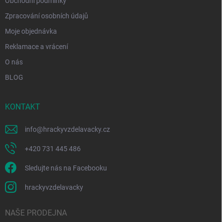
Obchodní podmínky
Zpracování osobních údajů
Moje objednávka
Reklamace a vrácení
O nás
BLOG
KONTAKT
info
@
hrackyvzdelavacky.cz
+420 731 445 486
Sledujte nás na Facebooku
hrackyvzdelavacky
NAŠE PRODEJNA