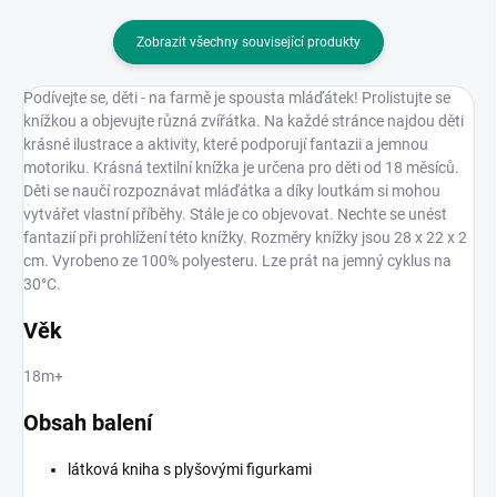
Zobrazit všechny související produkty
Podívejte se, děti - na farmě je spousta mláďátek! Prolistujte se
knížkou a objevujte různá zvířátka. Na každé stránce najdou děti
krásné ilustrace a aktivity, které podporují fantazii a jemnou
motoriku. Krásná textilní knížka je určena pro děti od 18 měsíců.
Děti se naučí rozpoznávat mláďátka a díky loutkám si mohou
vytvářet vlastní příběhy. Stále je co objevovat. Nechte se unést
fantazií při prohlížení této knížky. Rozměry knížky jsou 28 x 22 x 2
cm. Vyrobeno ze 100% polyesteru. Lze prát na jemný cyklus na
30°C.
Věk
18m+
Obsah balení
látková kniha s plyšovými figurkami