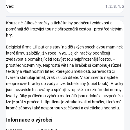
Věk
:
1, 2, 3, 4, 5
Kouzelné látkové hračky a tiché knihy podněcují zvídavost a
pomáhají děti rozvíjet tou nejpřirozenější cestou - prostřednictvím
hry.
Belgická firma Lilliputiens staví na dětských snech dvou maminek,
které firmu založily již v roce 1995. Jejich hračky podněcují
zvídavost a pomáhají děti rozvíjet tou nejpřirozenější cestou -
prostřednictvím hry. Naprostá většina hraček si kombinuje různé
textury a vlastnostmi látek, které jsou měkkostí, barevnosti či
tvarem stimuluji hmat, zrak i sluch dítěte. V sortimentu najdete
neoprenové hračky do vody a tzv. tiché knihy (quiet book). Hračky
jsou nezávisle testovány a splňují evropské a mezinárodní normy
kvality. Díky pečlivému výběru materiálů jsou odolné a bezpečné a
lze je prát v pračce. Lilliputiens je záruka kvalitní hračky, která má
kromě zábavy také nespornou vzdělávací a estetickou hodnotu.
Informace o výrobci