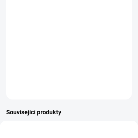
DORUČIT DO:
12.8.2026
MOŽNOSTI
DORUČENÍ
−
+
Přidat do košíku
Měkká textilní knížka plná hravých podnětů naučí děti
rozpoznávat různá mláďátka a miminka. || Od 18 měsíců
DETAILNÍ INFORMACE
ZEPTAT SE
HLÍDACÍ PES
Související produkty
NAŠE FOTKY