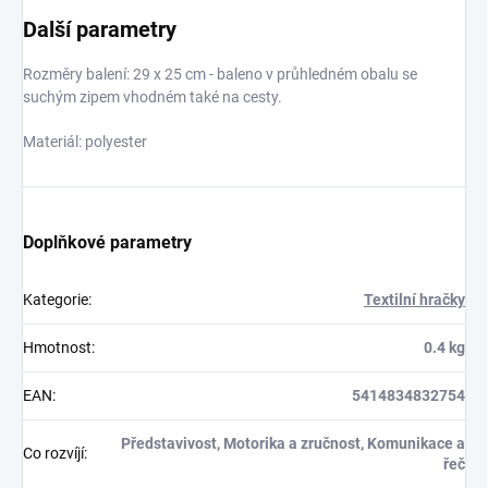
Další parametry
Rozměry balení: 29 x 25 cm - baleno v průhledném obalu se
suchým zipem vhodném také na cesty.
Materiál: polyester
Doplňkové parametry
Kategorie
:
Textilní hračky
Hmotnost
:
0.4 kg
EAN
:
5414834832754
Představivost, Motorika a zručnost, Komunikace a
Co rozvíjí
:
řeč