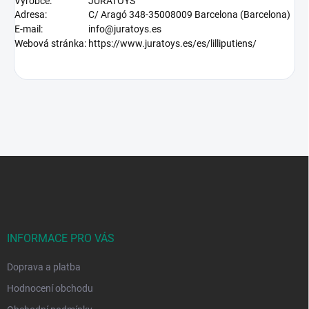
Výrobce:
JURATOYS
Adresa:
C/ Aragó 348-35008009 Barcelona (Barcelona)
E-mail:
info@juratoys.es
Webová stránka:
https://www.juratoys.es/es/lilliputiens/
Z
á
p
a
t
í
INFORMACE PRO VÁS
Doprava a platba
Hodnocení obchodu