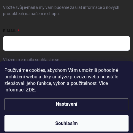
Vložte svůj e-mail a my vám budeme zasílat informace o nových
produktech na našem e-shopu.
E-MAIL
Vložením e-mailu souhlasíte se
zpracováním osobních údajů
.
Používáme cookies, abychom Vám umožnili pohodlné
Přihlásit se
prohlížení webu a díky analýze provozu webu neustále
zlepšovali jeho funkce, výkon a použitelnost. Více
informací
ZDE
.
Nastavení
Copyright 2026
Hračky vzdělávačky
. Všechna práva vyhrazena.
Upravit
nastavení cookies
Přejeme krásné prázdniny! 🧡 | Vaše objednávky
Souhlasím
odesíláme bez omezení z nového skladu.
Vytvořil Shoptet