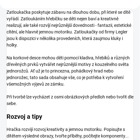
Zatloukačka poskytuje zábavu na dlouhou dobu, při které se dítě
vyřádí. Zatloukáním hřebíčku se děti nejen baví a kreativně
realizují, ale také rozvíjí nejrůznější dovednosti - fantazii, estetické
cítění, ale hlavně jemnou motoriku. Zatloukačky od firmy Legler
jsou k dispozici v několika provedeních, která zaujmou kluky i
holky.
Na korkové desce mohou děti pomocí kladiva, hřebíků a různých
dřevěných prvků vytvářet nejrůznější motivy z kouzelného světa
jednorožců. Ať už je to princezna, pohádkový hrad nebo
jednorožec, tato sada obsahuje vše, co je potřeba k vytvoření
všemožných výjevů ze zámku.
Při tvorbě lze vycházet z osmi obrázkových předloh nebo tvořit dle
sebe.
Rozvoj a tipy
Hračka rozvíjí rozvoj kreativity a jemnou motoriku. Popisujte s
dítětem výsledné obrazy, tvořte příběhy, počítejte komponenty...