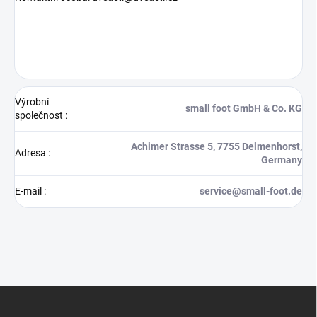
Výrobní
small foot GmbH & Co. KG
společnost
:
Achimer Strasse 5, 7755 Delmenhorst,
Adresa
:
Germany
E-mail
:
service@small-foot.de
Z
á