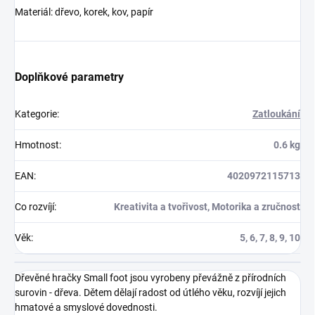
Materiál: dřevo, korek, kov, papír
Doplňkové parametry
Kategorie
:
Zatloukání
Hmotnost
:
0.6 kg
EAN
:
4020972115713
Co rozvíjí
:
Kreativita a tvořivost, Motorika a zručnost
Věk
:
5, 6, 7, 8, 9, 10
Dřevěné hračky Small foot jsou vyrobeny převážně z přírodních
surovin - dřeva. Dětem dělají radost od útlého věku, rozvíjí jejich
hmatové a smyslové dovednosti.