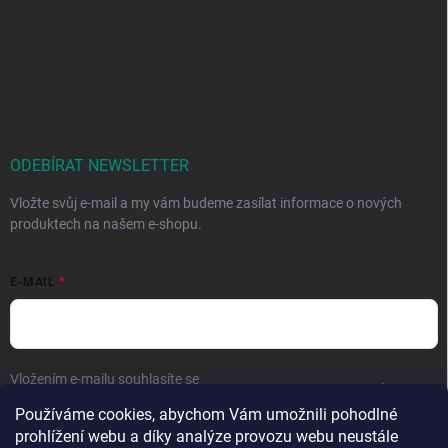
ODEBÍRAT NEWSLETTER
Vložte svůj e-mail a my vám budeme zasílat informace o nových
produktech na našem e-shopu.
E-MAIL
Vložením e-mailu souhlasíte se
zpracováním osobních údajů
.
Používáme cookies, abychom Vám umožnili pohodlné
Přihlásit se
prohlížení webu a díky analýze provozu webu neustále