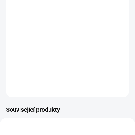
DORUČIT DO:
12.8.2026
MOŽNOSTI
DORUČENÍ
−
+
Přidat do košíku
Tvořivá zábava s kladívkem a hřebíčky - zatloukání v praktické
krabici vhodné i na cesty. || Od 5 let
DETAILNÍ INFORMACE
ZEPTAT SE
HLÍDACÍ PES
Související produkty