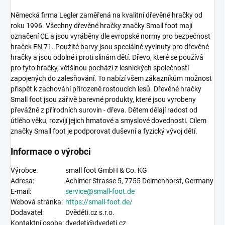
Německá firma Legler zaměřená na kvalitní dřevěné hračky od
roku 1996. Všechny dřevěné hračky značky Small foot mají
označení CE a jsou vyráběny dle evropské normy pro bezpečnost
hraček EN 71. Použité barvy jsou speciálně vyvinuty pro dřevěné
hračky a jsou odolné i proti slinám dětí. Dřevo, které se používá
pro tyto hračky, většinou pochází z lesnických společností
zapojených do zalesňování. To nabízí všem zákazníkům možnost
přispět k zachování přirozeně rostoucích lesů. Dřevěné hračky
Small foot jsou zářivě barevné produkty, které jsou vyrobeny
převážně z přírodních surovin - dřeva. Dětem dělají radost od
útlého věku, rozvíjí jejich hmatové a smyslové dovednosti. Cílem
značky Small foot je podporovat duševní a fyzický vývoj dětí.
Informace o výrobci
Výrobce:
small foot GmbH & Co. KG
Adresa:
Achimer Strasse 5,
7755 Delmenhorst, Germany
E-mail:
service@small-foot.de
Webová stránka:
https://
small-foot.de
/
Dodavatel:
Dvěděti.cz s.r.o.
Kontaktní osoba:
dvedeti@dvedeti.cz