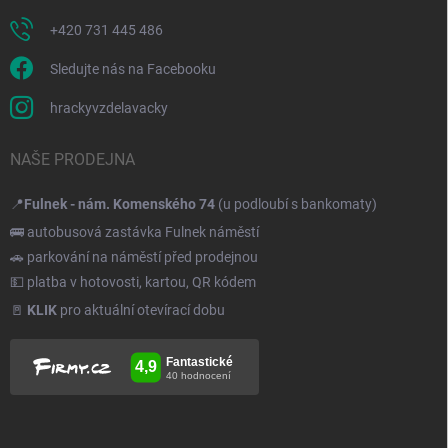
+420 731 445 486
Sledujte nás na Facebooku
hrackyvzdelavacky
NAŠE PRODEJNA
📍
Fulnek - nám. Komenského 74
(u podloubí s bankomaty)
🚌 autobusová zastávka Fulnek náměstí
🚗 parkování na náměstí před prodejnou
💵 platba v hotovosti, kartou, QR kódem
🚪
KLIK
pro aktuální otevírací dobu