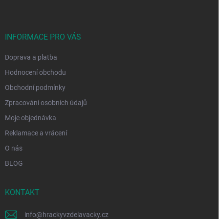
p
a
t
í
INFORMACE PRO VÁS
Doprava a platba
Hodnocení obchodu
Obchodní podmínky
Zpracování osobních údajů
Moje objednávka
Reklamace a vrácení
O nás
BLOG
KONTAKT
info
@
hrackyvzdelavacky.cz