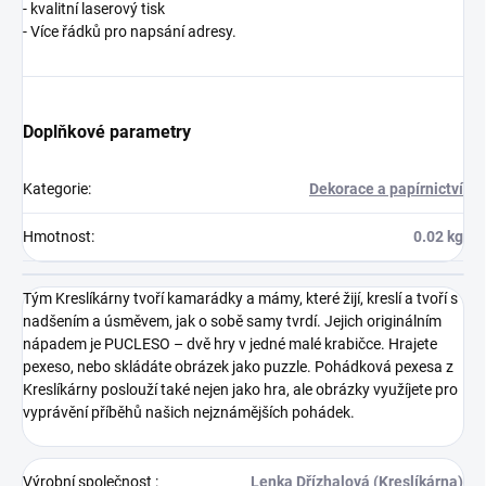
- kvalitní laserový tisk
- Více řádků pro napsání adresy.
Doplňkové parametry
Kategorie
:
Dekorace a papírnictví
Hmotnost
:
0.02 kg
Tým Kreslíkárny tvoří kamarádky a mámy, které žijí, kreslí a tvoří s
nadšením a úsměvem, jak o sobě samy tvrdí. Jejich originálním
nápadem je PUCLESO – dvě hry v jedné malé krabičce. Hrajete
pexeso, nebo skládáte obrázek jako puzzle. Pohádková pexesa z
Kreslíkárny poslouží také nejen jako hra, ale obrázky využíjete pro
vyprávění příběhů našich nejznámějších pohádek.
Výrobní společnost
:
Lenka Dřízhalová (Kreslíkárna)