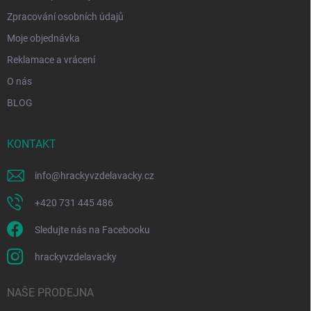
Zpracování osobních údajů
Moje objednávka
Reklamace a vrácení
O nás
BLOG
KONTAKT
info
@
hrackyvzdelavacky.cz
+420 731 445 486
Sledujte nás na Facebooku
hrackyvzdelavacky
NAŠE PRODEJNA