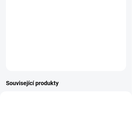
−
+
Přidat do košíku
Pošlete přátelům dáreček rovnou do schránky. Váš pozdrav spolu
s originální zimní pohlednicí určitě potěší!
DETAILNÍ INFORMACE
ZEPTAT SE
HLÍDACÍ PES
Související produkty
VYROBENO V ČR
VÁNOCE 🎄