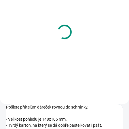
SKLADEM
(>2 KS)
Kreslíkárna | Pohlednice
- Andělský pohled (A5)
30 Kč
Do košíku
Vybarvi si vánoční pohled a
vytvoř z něj originál. Komu jej
pošleš?
Pošlete přátelům dáreček rovnou do schránky.
- Velikost pohledu je 148x105 mm.
- Tvrdý karton, na který se dá dobře pastelkovat i psát.