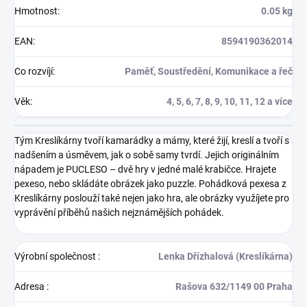
Hmotnost
:
0.05 kg
EAN
:
8594190362014
Co rozvíjí
:
Paměť, Soustředění, Komunikace a řeč
Věk
:
4, 5, 6, 7, 8, 9, 10, 11, 12 a více
Tým Kreslíkárny tvoří kamarádky a mámy, které žijí, kreslí a tvoří s
nadšením a úsměvem, jak o sobě samy tvrdí. Jejich originálním
nápadem je PUCLESO – dvě hry v jedné malé krabičce. Hrajete
pexeso, nebo skládáte obrázek jako puzzle. Pohádková pexesa z
Kreslíkárny poslouží také nejen jako hra, ale obrázky využíjete pro
vyprávění příběhů našich nejznámějších pohádek.
Výrobní společnost
:
Lenka Dřízhalová (Kreslíkárna)
Adresa
:
Rašova 632/1149 00 Praha