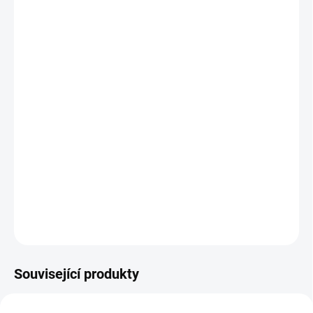
cena:
MŮŽEME
DORUČIT DO:
11.8.2026
MOŽNOSTI
DORUČENÍ
−
+
Přidat do košíku
Pohádkové pexeso s příběhem v krabičce – zahrajte pexeso nebo
vyprávějte příběh. || Od 4 let
DETAILNÍ INFORMACE
ZEPTAT SE
HLÍDACÍ PES
Související produkty
VYROBENO V ČR