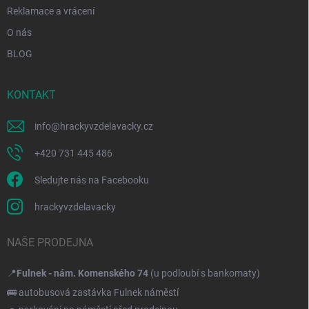
Reklamace a vrácení
O nás
BLOG
KONTAKT
info
@
hrackyvzdelavacky.cz
+420 731 445 486
Sledujte nás na Facebooku
hrackyvzdelavacky
NAŠE PRODEJNA
📍
Fulnek - nám. Komenského 74
(u podloubí s bankomaty)
🚌 autobusová zastávka Fulnek náměstí