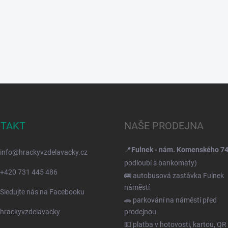
TAKT
NAŠE PRODEJNA
📍
Fulnek - nám. Komenského 7
info
@
hrackyvzdelavacky.cz
podloubí s bankomaty)
+420 731 445 486
🚌 autobusová zastávka Fulnek
náměstí
Sledujte nás na Facebooku
🚗 parkování na náměstí před
hrackyvzdelavacky
prodejnou
💵 platba v hotovosti, kartou, QR