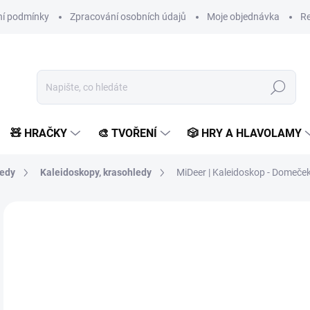
í podmínky
Zpracování osobních údajů
Moje objednávka
Re
Hledat
🧸 HRAČKY
🎨 TVOŘENÍ
🎲 HRY A HLAVOLAMY
ledy
Kaleidoskopy, krasohledy
MiDeer | Kaleidoskop - Domeče
Neohodnoceno
Podrobnosti hodnocení
ZNAČKA:
MIDEER
1
118
Měr
SK
cena
MŮŽ