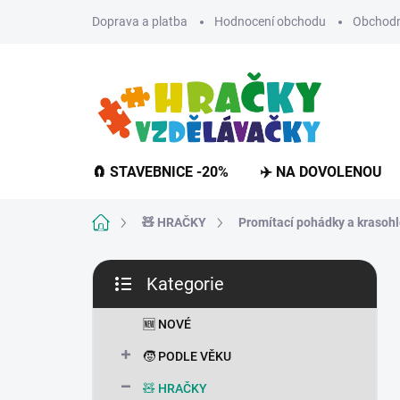
Přejít
Doprava a platba
Hodnocení obchodu
Obchodn
na
obsah
🧲 STAVEBNICE -20%
✈️ NA DOVOLENOU
Domů
🧸 HRAČKY
Promítací pohádky a krasoh
P
Kategorie
o
Přeskočit
s
kategorie
t
🆕 NOVÉ
r
🧒 PODLE VĚKU
a
n
🧸 HRAČKY