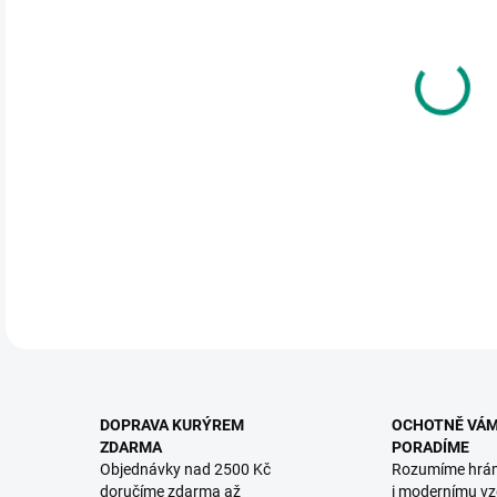
DO:
12.
MOŽ
Kras
krás
DETA
DOPRAVA KURÝREM
OCHOTNĚ VÁ
ZDARMA
PORADÍME
Objednávky nad 2500 Kč
Rozumíme hrá
doručíme zdarma až
i modernímu vz