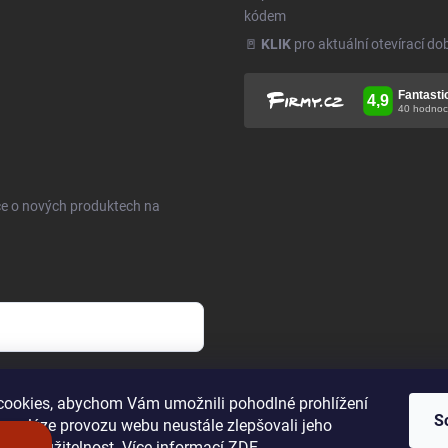
kódem
🚪
KLIK
pro aktuální otevírací do
ce o nových produktech na
h údajů
.
ookies, abychom Vám umožnili pohodlné prohlížení
S
 analýze provozu webu neustále zlepšovali jeho
n a použitelnost. Více informací
ZDE
.