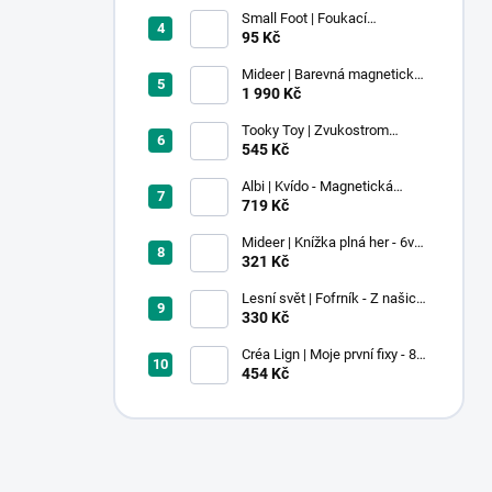
Small Foot | Foukací
lokomotiva s balonkem 1 ks
95 Kč
Mideer | Barevná magnetická
stavebnice - 100 ks
1 990 Kč
Tooky Toy | Zvukostrom
Pastel
545 Kč
Albi | Kvído - Magnetická
zvířátka: Farma
719 Kč
Mideer | Knížka plná her - 6v1 -
Dobrodružství v muzeu
321 Kč
Lesní svět | Fofrník - Z našich
lesů
330 Kč
Créa Lign | Moje první fixy - 8
ks
454 Kč