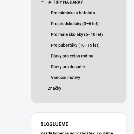
🎄 TIPY NA DÁRKY
Pro miminka a batolata
Pro předškoláky (3–6 let)
Pro malé školáky (6–10 let)
Pro puberťáky (10–15 let)
Dárky pro celou rodinu
Dárky pro dospělé
Vánoční motivy
Značky
BLOGUJEME
Každý konec je nový začátek: Loučíme