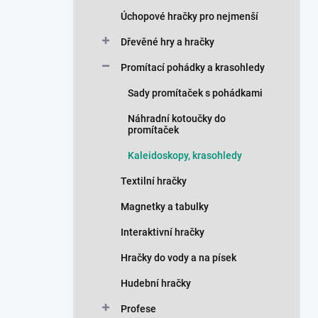
n
Úchopové hračky pro nejmenší
í
p
Dřevěné hry a hračky
a
n
Promítací pohádky a krasohledy
e
Sady promítaček s pohádkami
l
Náhradní kotoučky do
promítaček
Kaleidoskopy, krasohledy
Textilní hračky
Magnetky a tabulky
Interaktivní hračky
Hračky do vody a na písek
Hudební hračky
Profese