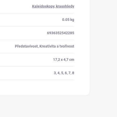
Kaleidoskopy, krasohledy
0.05 kg
6936352542285
Představivost, Kreativita a tvořivost
17,2 x 4,7 cm
3, 4, 5, 6, 7, 8