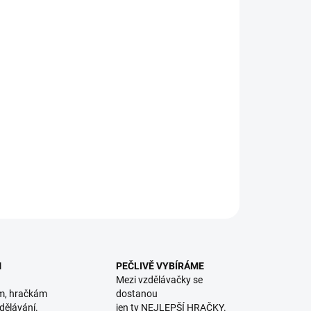
8.2026
NOSTI DORUČENÍ
−
+
Přidat do košíku
ohled se soustavou zrcadel a barevnými korálky pro tvorbu
ných obrazců. || Od 3 let
ILNÍ INFORMACE
ZEPTAT SE
HLÍDACÍ PES
M
PEČLIVĚ VYBÍRÁME
Mezi vzdělávačky se
m, hračkám
dostanou
dělávání.
jen ty NEJLEPŠÍ HRAČKY.