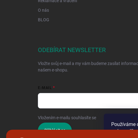
Reklamace a vrácení
O nás
BLOG
ODEBÍRAT NEWSLETTER
Vložte svůj e-mail a my vám budeme zasílat informa
našem e-shopu.
E-MAIL
Vložením e-mailu souhlasíte se
zpracováním osobníc
Používáme c
Přihlásit se
webu a díky
funkce, výko