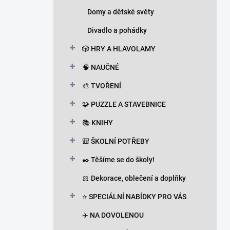
Domy a dětské světy
Divadlo a pohádky
🎲 HRY A HLAVOLAMY
🧠 NAUČNÉ
🎨 TVOŘENÍ
🧩 PUZZLE A STAVEBNICE
📚 KNIHY
🎒 ŠKOLNÍ POTŘEBY
✒️ Těšíme se do školy!
🎀 Dekorace, oblečení a doplňky
⭐ SPECIÁLNÍ NABÍDKY PRO VÁS
✈️ NA DOVOLENOU