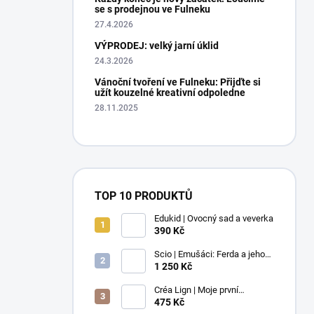
se s prodejnou ve Fulneku
27.4.2026
VÝPRODEJ: velký jarní úklid
24.3.2026
Vánoční tvoření ve Fulneku: Přijďte si
užít kouzelné kreativní odpoledne
28.11.2025
TOP 10 PRODUKTŮ
Edukid | Ovocný sad a veverka
390 Kč
Scio | Emušáci: Ferda a jeho
mouchy (1. díl)
1 250 Kč
Créa Lign | Moje první
voskovky - 9 ks
475 Kč