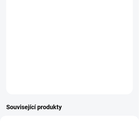
12.8.2026
MOŽNOSTI
DORUČENÍ
−
+
Přidat do košíku
Sada čtyř puzzlíků - želviček a 12 dílků krunýře. Motorická hračka
pro nejmenší. || Od 1 a půl roku
DETAILNÍ INFORMACE
ZEPTAT SE
HLÍDACÍ PES
Související produkty
VYROBENO V ČR