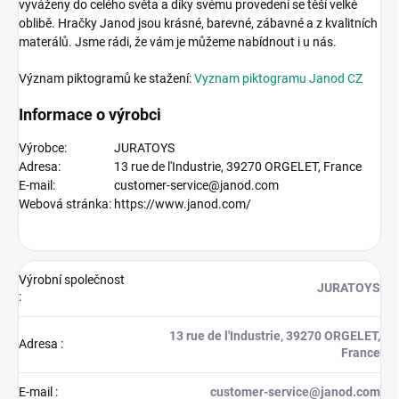
vyváženy do celého světa a díky svému provedení se těší velké
oblibě. Hračky Janod jsou krásné, barevné, zábavné a z kvalitních
materálů. Jsme rádi, že vám je můžeme nabídnout i u nás.
Význam piktogramů ke stažení:
Vyznam piktogramu Janod CZ
Informace o výrobci
Výrobce:
JURATOYS
Adresa:
13 rue de l'Industrie, 39270 ORGELET, France
E-mail:
customer-service@janod.com
Webová stránka:
https://
www.janod.com
/
Výrobní společnost
JURATOYS
:
13 rue de l'Industrie, 39270 ORGELET,
Adresa
:
France
E-mail
:
customer-service@janod.com