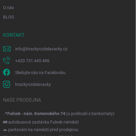
O nás
BLOG
KONTAKT
info
@
hrackyvzdelavacky.cz
+420 731 445 486
Sledujte nás na Facebooku
hrackyvzdelavacky
NAŠE PRODEJNA
📍
Fulnek - nám. Komenského 74
(u podloubí s bankomaty)
🚌 autobusová zastávka Fulnek náměstí
🚗 parkování na náměstí před prodejnou