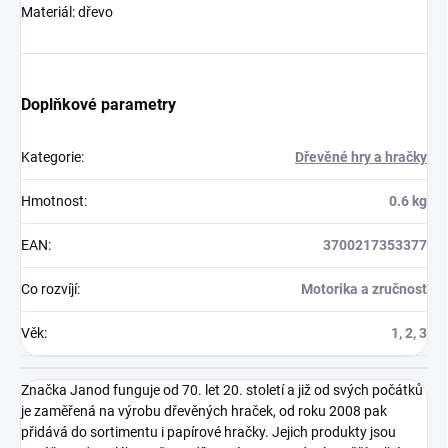
Materiál: dřevo
Doplňkové parametry
Kategorie
:
Dřevěné hry a hračky
Hmotnost
:
0.6 kg
EAN
:
3700217353377
Co rozvíjí
:
Motorika a zručnost
Věk
:
1, 2, 3
Značka Janod funguje od 70. let 20. století a již od svých počátků
je zaměřená na výrobu dřevěných hraček, od roku 2008 pak
přidává do sortimentu i papírové hračky. Jejich produkty jsou