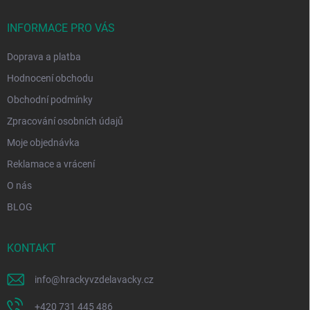
t
í
INFORMACE PRO VÁS
Doprava a platba
Hodnocení obchodu
Obchodní podmínky
Zpracování osobních údajů
Moje objednávka
Reklamace a vrácení
O nás
BLOG
KONTAKT
info
@
hrackyvzdelavacky.cz
+420 731 445 486