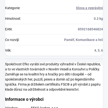
Kategorie
:
Slova a vyprávění
Hmotnost
:
0.2 kg
EAN
:
8592168546824
Co rozvíjí
:
Paměť, Komunikace a řeč
Věk
:
4, 5, 6
Společnost Efko vyrábí své produkty výhradně v České republice,
a to ve vlastních továrnách v Novém Veselí a Korouhvi u Poličky.
Zaměřuje se na kvalitní hry a hračky pro děti i dospělé – od
společenských her, puzzlí, pexes a domin až po legendárního
Igráčka. Firma je držitelem certifikátu FSC® a při výrobě z papíru
klade důraz na udržitelnost a odpovědné lesnictví.
Informace o výrobci
Výrobce:
EFKO-karton, s.r.o.