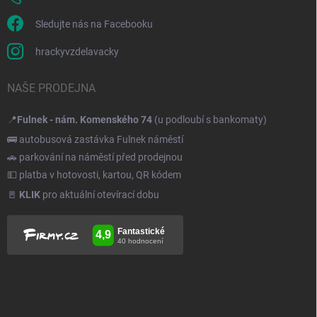
Sledujte nás na Facebooku
hrackyvzdelavacky
NAŠE PRODEJNA
📍
Fulnek - nám. Komenského 74
(u podloubí s bankomaty)
🚌 autobusová zastávka Fulnek náměstí
🚗 parkování na náměstí před prodejnou
💵 platba v hotovosti, kartou, QR kódem
🚪
KLIK
pro aktuální otevírací dobu