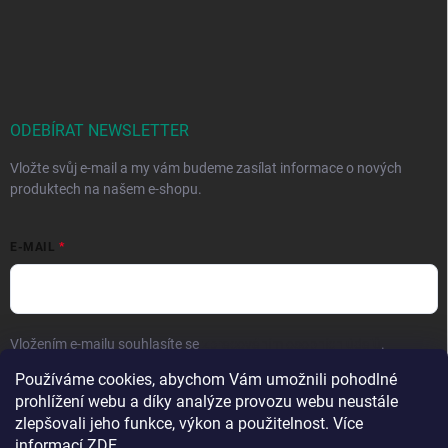
ODEBÍRAT NEWSLETTER
Vložte svůj e-mail a my vám budeme zasílat informace o nových
produktech na našem e-shopu.
E-MAIL
Vložením e-mailu souhlasíte se
zpracováním osobních údajů
.
Používáme cookies, abychom Vám umožnili pohodlné
Přihlásit se
prohlížení webu a díky analýze provozu webu neustále
zlepšovali jeho funkce, výkon a použitelnost. Více
informací
ZDE
.