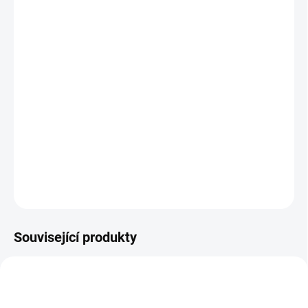
12.8.2026
MOŽNOSTI
DORUČENÍ
−
+
Přidat do košíku
Veršovánky s návodem, jak s dítětem napodobovat a předvádět
činnosti pomocí mimiky a gest. | Od 4 let
DETAILNÍ INFORMACE
ZEPTAT SE
HLÍDACÍ PES
Související produkty