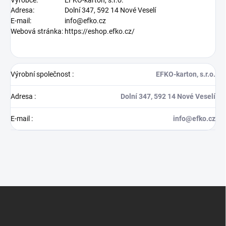
Adresa:
Dolní 347, 592 14 Nové Veselí
E-mail:
info@efko.cz
Webová stránka:
https://eshop.efko.cz/
Výrobní společnost
:
EFKO-karton, s.r.o.
Adresa
:
Dolní 347, 592 14 Nové Veselí
E-mail
:
info@efko.cz
Z
á
p
a