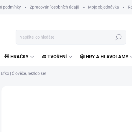
í podmínky
Zpracování osobních údajů
Moje objednávka
Re
Hledat
🧸 HRAČKY
🎨 TVOŘENÍ
🎲 HRY A HLAVOLAMY
Efko | Člověče, nezlob se!
Neohodnoceno
Podrobnosti hodnocení
ZNAČKA:
EFKO
VYROBENO V ČR
1
131
Měr
MO