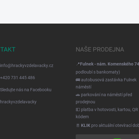
TAKT
NAŠE PRODEJNA
📍
Fulnek - nám. Komenského 7
info
@
hrackyvzdelavacky.cz
podloubí s bankomaty)
+420 731 445 486
🚌 autobusová zastávka Fulnek
náměstí
Sledujte nás na Facebooku
🚗 parkování na náměstí před
hrackyvzdelavacky
prodejnou
💵 platba v hotovosti, kartou, QR
kódem
🚪
KLIK
pro aktuální otevírací do