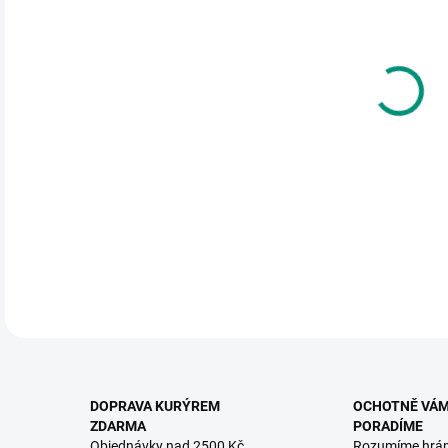
cena
MOŽ
Klas
DETA
DOPRAVA KURÝREM
OCHOTNĚ VÁ
ZDARMA
PORADÍME
Objednávky nad 2500 Kč
Rozumíme hrá