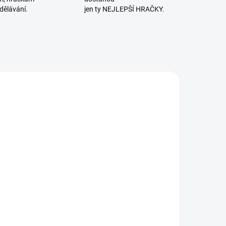
dělávání.
jen ty NEJLEPŠÍ HRAČKY.
OBENO V ČR
SKLADEM
(1 KS)
etoa |
Magnetické
lověče,
ezlob se!
225 Kč