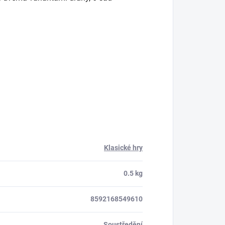
Klasické hry
0.5 kg
8592168549610
Soustředění