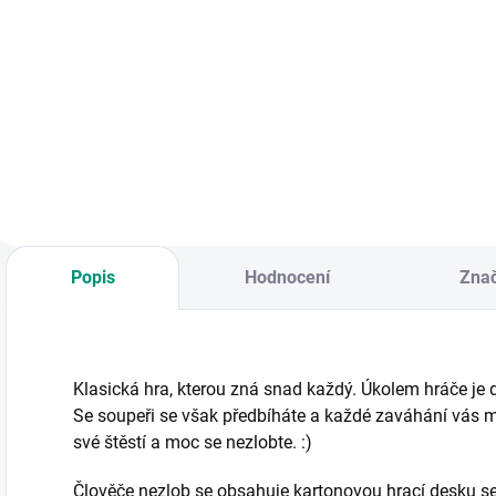
Do košíku
Do košíku
Cestovní šachy v
Dřevěné kostky
K
praktickém pytlíčku
různých barev
Č
přibalíte všude s
o velikosti 16 x 16
p
sebou! || Od 7 let
x 16 mm slouží
m
nejen ke klasické
p
stolní hře.
l
Popis
Hodnocení
Zna
Klasická hra, kterou zná snad každý. Úkolem hráče je
Se soupeři se však předbíháte a každé zaváhání vás m
své štěstí a moc se nezlobte. :)
Člověče nezlob se obsahuje kartonovou hrací desku s