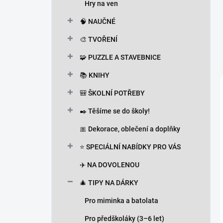
Hry na ven
🧠 NAUČNÉ
🎨 TVOŘENÍ
🧩 PUZZLE A STAVEBNICE
📚 KNIHY
🎒 ŠKOLNÍ POTŘEBY
✒️ Těšíme se do školy!
🎀 Dekorace, oblečení a doplňky
⭐ SPECIÁLNÍ NABÍDKY PRO VÁS
✈️ NA DOVOLENOU
🎄 TIPY NA DÁRKY
Pro miminka a batolata
Pro předškoláky (3–6 let)