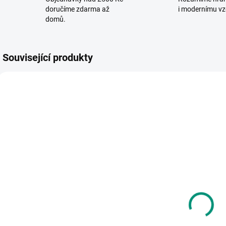
doručíme zdarma až
i modernímu vz
domů.
Související produkty
VYROBENO V ČR
VYR
SKLADEM
SKLADEM
(1 KS)
(2 KS)
Small Foot |
Detoa | Kostka
D
Cestovní šachy
herní dřevěná
v pytlíku
6D
Č
n
130 Kč
10 Kč