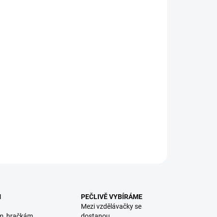
:
NOSTI DORUČENÍ
ická ťapačka pro malé i velké. || Věk 5+
ILNÍ INFORMACE
ZEPTAT SE
HLÍDACÍ PES
M
PEČLIVĚ VYBÍRÁME
Mezi vzdělávačky se
m, hračkám
dostanou