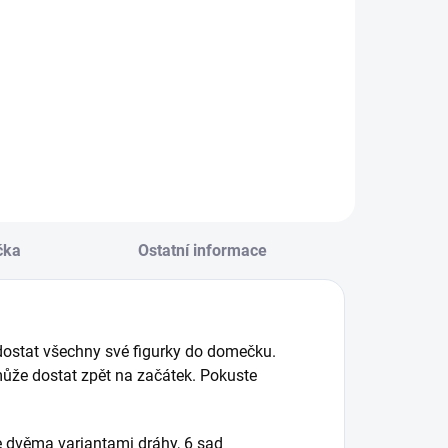
Do košíku
lasická hra
lověče, nezlob se v
raktickém
agnetickém
rovedení. || Od 5
et
čka
Ostatní informace
 dostat všechny své figurky do domečku.
ůže dostat zpět na začátek. Pokuste
e dvěma variantami dráhy, 6 sad