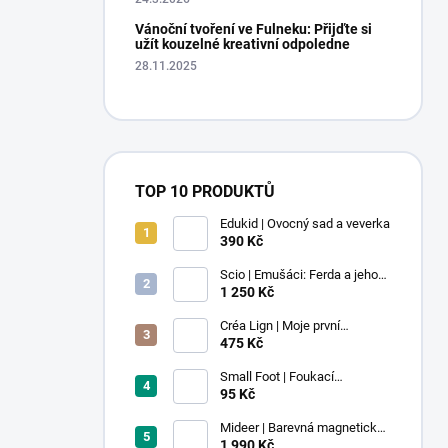
Vánoční tvoření ve Fulneku: Přijďte si
užít kouzelné kreativní odpoledne
28.11.2025
TOP 10 PRODUKTŮ
Edukid | Ovocný sad a veverka
390 Kč
Scio | Emušáci: Ferda a jeho
mouchy (1. díl)
1 250 Kč
Créa Lign | Moje první
voskovky - 9 ks
475 Kč
Small Foot | Foukací
lokomotiva s balonkem 1 ks
95 Kč
Mideer | Barevná magnetická
stavebnice - 100 ks
1 990 Kč