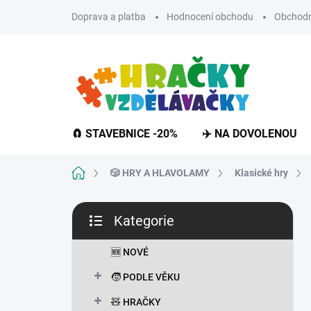
Přejít
Doprava a platba
Hodnocení obchodu
Obchodn
na
obsah
🧲 STAVEBNICE -20%
✈️ NA DOVOLENOU
Domů
🎲 HRY A HLAVOLAMY
Klasické hry
P
Kategorie
o
Přeskočit
s
kategorie
t
🆕 NOVÉ
r
🧒 PODLE VĚKU
a
n
🧸 HRAČKY