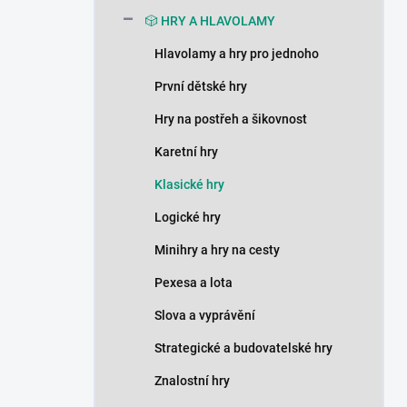
n
🎲 HRY A HLAVOLAMY
í
p
Hlavolamy a hry pro jednoho
a
n
První dětské hry
e
Hry na postřeh a šikovnost
l
Karetní hry
Klasické hry
Logické hry
Minihry a hry na cesty
Pexesa a lota
Slova a vyprávění
Strategické a budovatelské hry
Znalostní hry