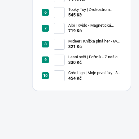
Tooky Toy | Zvukostrom
Pastel
545 Kč
Albi | Kvído - Magnetická
zvířátka: Farma
719 Kč
Mideer | Knížka plná her - 6v1 -
Dobrodružství v muzeu
321 Kč
Lesní svět | Fofrník - Z našich
lesů
330 Kč
Créa Lign | Moje první fixy - 8
ks
454 Kč