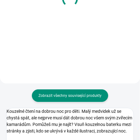
250 Kč
Do košíku
Do košíku
KNIHA: Atlas spících zvířat s
ilustracemi Marie Štumpfové a
KNIHA: Užij si zábavu s
texty Jiřího Dvořáka. Od 2 let.
posuvnými kolečky a nauč se
rozpoznávat pět obrovských
strojů, které patří na stavbu. || Od
18 měsíců
Zobrazit všechny související produkty
Kouzelné čtení na dobrou noc pro děti. Malý medvidek už se
chystá spát, ale nejprve musí dát dobrou noc všem svým zvířecím
kamarádům. Pomůžeš mu je najít? Vsuň kouzelnou baterku mezi
stránky a zjisti, kdo se ukrývá v každé ilustraci, zobrazující noc.