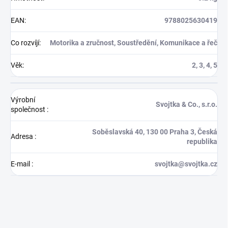
EAN
:
9788025630419
Co rozvíjí
:
Motorika a zručnost, Soustředění, Komunikace a řeč
Věk
:
2, 3, 4, 5
Výrobní
Svojtka & Co., s.r.o.
společnost
:
Soběslavská 40, 130 00 Praha 3, Česká
Adresa
:
republika
E-mail
:
svojtka@svojtka.cz