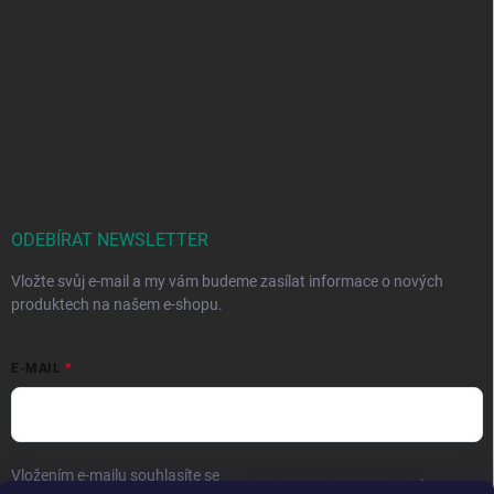
ODEBÍRAT NEWSLETTER
Vložte svůj e-mail a my vám budeme zasílat informace o nových
produktech na našem e-shopu.
E-MAIL
Vložením e-mailu souhlasíte se
zpracováním osobních údajů
.