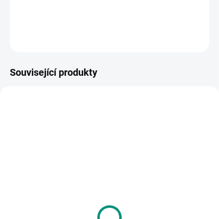
DETAILNÍ INFORMACE
ZEPTAT SE
HLÍDACÍ PES
Související produkty
POSLEDNÍ KUSY
SKLADEM
SKLADEM
(2 KS)
(1 KS)
Johnny Dyrander |
Jiří Dvořák | Jak zvířata
Projeď si cestu - Na
spí
stavbě
228 Kč