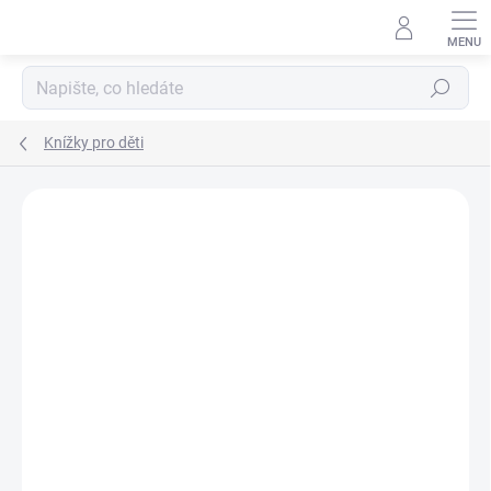
Přejít
na
obsah
Hledat
Knížky pro děti
Podrobnosti hodnocení
Neohodnoceno
ZNAČKA:
SVOJTKA & CO.