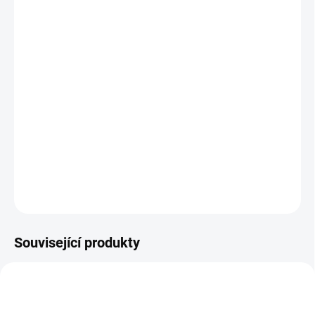
13.8.2026
MOŽNOSTI
DORUČENÍ
−
+
Přidat do košíku
Výtvarná sada s modelínou a 4 obrázky k vašemu tvoření. || Od 3
let
DETAILNÍ INFORMACE
ZEPTAT SE
HLÍDACÍ PES
Související produkty