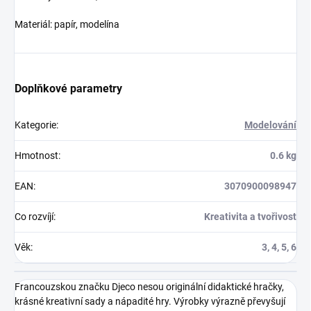
Materiál: papír, modelína
Doplňkové parametry
Kategorie
:
Modelování
Hmotnost
:
0.6 kg
EAN
:
3070900098947
Co rozvíjí
:
Kreativita a tvořivost
Věk
:
3, 4, 5, 6
Francouzskou značku Djeco nesou originální didaktické hračky,
krásné kreativní sady a nápadité hry. Výrobky výrazně převyšují