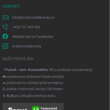
KONTAKT
info
@
hrackyvzdelavacky.cz
+420 731 445 486
Sledujte nás na Facebooku
hrackyvzdelavacky
NAŠE PRODEJNA
📍
Fulnek - nám. Komenského 74
(u podloubí s bankomaty)
🚌 autobusová zastávka Fulnek náměstí
🚗 parkování na náměstí před prodejnou
💵 platba v hotovosti, kartou, QR kódem
🚪
KLIK
pro aktuální otevírací dobu