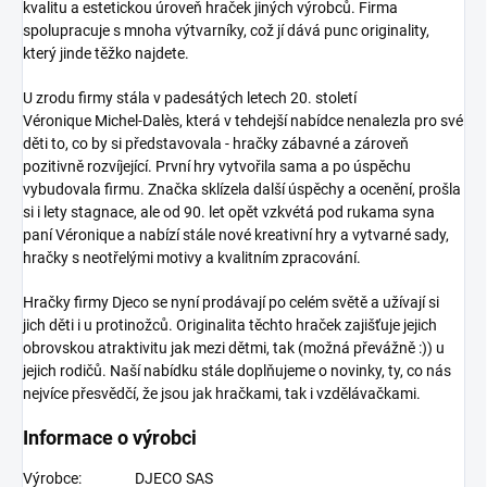
kvalitu a estetickou úroveň hraček jiných výrobců. Firma
spolupracuje s mnoha výtvarníky, což jí dává punc originality,
který jinde těžko najdete.
U zrodu firmy stála v padesátých letech 20. století
Véronique Michel-Dalès, která v tehdejší nabídce nenalezla pro své
děti to, co by si představovala - hračky zábavné a zároveň
pozitivně rozvíjející. První hry vytvořila sama a po úspěchu
vybudovala firmu. Značka sklízela další úspěchy a ocenění, prošla
si i lety stagnace, ale od 90. let opět vzkvétá pod rukama syna
paní Véronique a nabízí stále nové kreativní hry a vytvarné sady,
hračky s neotřelými motivy a kvalitním zpracování.
Hračky firmy Djeco
se nyní prodávají po celém světě a užívají si
jich děti i u protinožců. Originalita těchto hraček zajišťuje jejich
obrovskou atraktivitu jak mezi dětmi, tak (možná převážně :)) u
jejich rodičů. Naší nabídku stále doplňujeme o novinky, ty, co nás
nejvíce přesvědčí, že jsou jak hračkami, tak i vzdělávačkami.
Informace o výrobci
Výrobce:
DJECO SAS